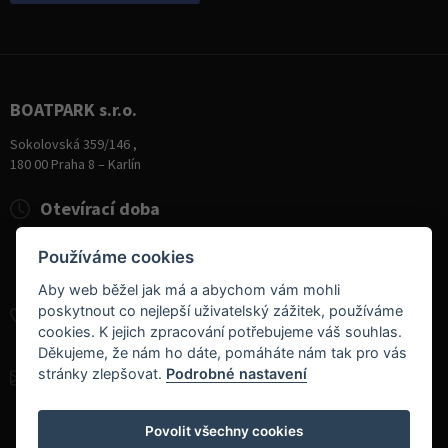
BOATPARK s.r.o.
Sokolovská 359/146 ,
180 00 Praha 8 – Karlín
Otevírací doba
Pondělí
8:00 - 19:00
Používáme cookies
Úterý - Pátek
10:00 - 19:00
Sobota
9:00 - 14:00
Aby web běžel jak má a abychom vám mohli
poskytnout co nejlepší uživatelský zážitek, používáme
+420 284 826 787
cookies. K jejich zpracování potřebujeme váš souhlas.
+420 604 728 042
Děkujeme, že nám ho dáte, pomáháte nám tak pro vás
stránky zlepšovat.
Podrobné nastavení
info@boatpark.cz
www.boatpark.cz
,
www.boatpark.eu
Povolit všechny cookies