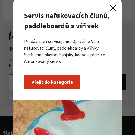
Servis nafukovacích člunů,
paddleboardů a vířivek
Prodáváme i servisujeme. Opravíme Vám
nafukovací čluny, paddleboardy a vířivky.
PŘIHLASTE SE K ODBĚRU NOVINEK
Svařujeme plastové kajaky, kánoe a pramice.
Získejte přehled o novinkách a akcích na našem e-shopu.
Autorizovaný servis.
Přihlašte se k odběru novinek.
Přejít do kategorie
Souhlasím se
zpracováním osobních údajů
Služby pro sporty