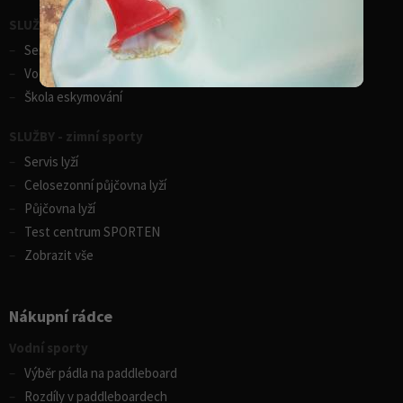
SLUŽBY - vodní sporty
Servis lodí a člunů
Vodácká půjčovna lodí
Škola eskymování
SLUŽBY - zimní sporty
Servis lyží
Celosezonní půjčovna lyží
Půjčovna lyží
Test centrum SPORTEN
Zobrazit vše
Nákupní rádce
Vodní sporty
Výběr pádla na paddleboard
Rozdíly v paddleboardech