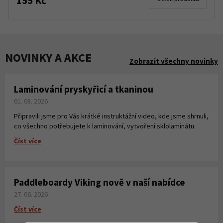
155 Kč
NOVINKY A AKCE
Zobrazit všechny novinky
Laminování pryskyřicí a tkaninou
01. 08. 2026
Připravili jsme pro Vás krátké instruktážní video, kde jsme shrnuli,
co všechno potřebujete k laminování, vytvoření sklolaminátu.
Číst více
Paddleboardy Viking nově v naší nabídce
27. 06. 2026
Číst více