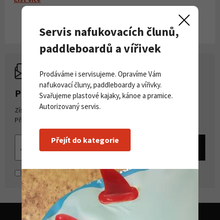
Servis nafukovacích člunů,
paddleboardů a vířivek
Prodáváme i servisujeme. Opravíme Vám
nafukovací čluny, paddleboardy a vířivky.
PŘIHLASTE SE K ODBĚRU NOVINEK
Svařujeme plastové kajaky, kánoe a pramice.
Autorizovaný servis.
Získejte přehled o novinkách a akcích na našem e-shopu.
Přihlašte se k odběru novinek.
Přejít do kategorie
Souhlasím se
zpracováním osobních údajů