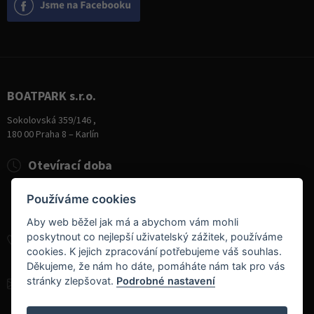
BOATPARK s.r.o.
Sokolovská 359/146 ,
180 00 Praha 8 – Karlín
Otevírací doba
Pondělí
8:00 - 19:00
Používáme cookies
Úterý - Pátek
10:00 - 19:00
Sobota
9:00 - 14:00
Aby web běžel jak má a abychom vám mohli
poskytnout co nejlepší uživatelský zážitek, používáme
+420 284 826 787
cookies. K jejich zpracování potřebujeme váš souhlas.
+420 604 728 042
Děkujeme, že nám ho dáte, pomáháte nám tak pro vás
stránky zlepšovat.
Podrobné nastavení
info@boatpark.cz
www.boatpark.cz
,
www.boatpark.eu