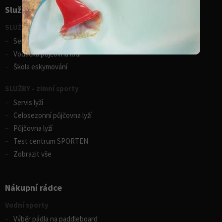
Služby pro sporty
SLUŽBY - vodní sporty
Servis lodí a člunů
Vodácká půjčovna lodí
Škola eskymování
SLUŽBY - zimní sporty
Servis lyží
Celosezonní půjčovna lyží
Půjčovna lyží
Test centrum SPORTEN
Zobrazit vše
Nákupní rádce
Vodní sporty
Výběr pádla na paddleboard