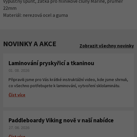
Výpustný špunt, zátka pro hliníkové čluny Marine, průměr
22mm
Materiál: nerezová ocel a guma
NOVINKY A AKCE
Zobrazit všechny novinky
Laminování pryskyřicí a tkaninou
01. 08. 2026
Připravili jsme pro Vás krátké instruktážní video, kde jsme shrnuli,
co všechno potřebujete k laminování, vytvoření sklolaminátu.
Číst více
Paddleboardy Viking nově v naší nabídce
27. 06. 2026
Číst více