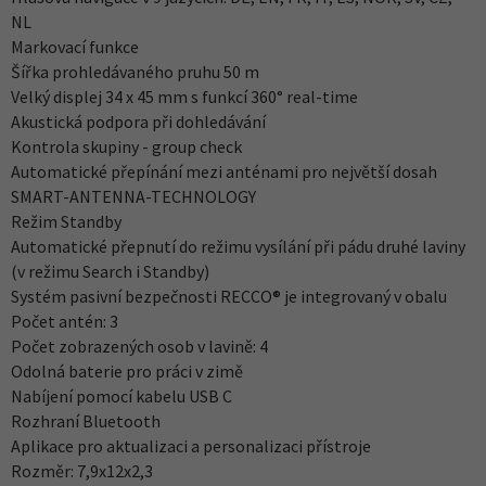
NL
Markovací funkce
Šířka prohledávaného pruhu 50 m
Velký displej 34 x 45 mm s funkcí 360° real-time
Akustická podpora při dohledávání
Kontrola skupiny - group check
Automatické přepínání mezi anténami pro největší dosah
SMART-ANTENNA-TECHNOLOGY
Režim Standby
Automatické přepnutí do režimu vysílání při pádu druhé laviny
(v režimu Search i Standby)
Systém pasivní bezpečnosti RECCO® je integrovaný v obalu
Počet antén: 3
Počet zobrazených osob v lavině: 4
Odolná baterie pro práci v zimě
Nabíjení pomocí kabelu USB C
Rozhraní Bluetooth
Aplikace pro aktualizaci a personalizaci přístroje
Rozměr: 7,9x12x2,3