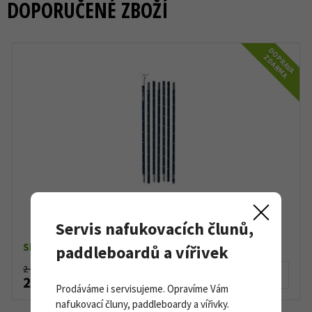
DOPORUČENÉ ZBOŽÍ
DOPRAVA
ZDARMA
G3 Speed Tech 320 Navy
Servis nafukovacích člunů,
Skladem do 5 ks
paddleboardů a vířivek
2 990 Kč
Detail produktu
2 150 Kč
Prodáváme i servisujeme. Opravíme Vám
nafukovací čluny, paddleboardy a vířivky.