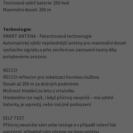
Testovaná výdrž baterie: 250 hod
Maximální dosah: 200 m
Technologie:
SMART ANTENA - Patentovaná technologie
Automatický výběr nejvhodnější antény pro maximální dosah
vysílacího signálu a jeho zesílení po zastavení laviny díky
pohybovému senzoru
RECCO
RECCO reflector pro lokalizaci horskou službou
Dosah až 200 m za dobrých podmínek
Možnost hledání za letu z vrtulníku
Hledaného lze najít, i když přístroj nevysílá – má vybité
baterky, je vypnutý, nebo má jiné poškození
SELF TEST
Přístroj neustále sám sebe testuje a v případě rušení Vás
upozorní, případně sám přepne na jinou anténu