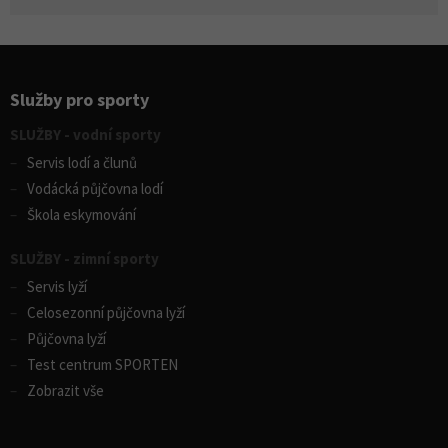
Služby pro sporty
SLUŽBY - vodní sporty
Servis lodí a člunů
Vodácká půjčovna lodí
Škola eskymování
SLUŽBY - zimní sporty
Servis lyží
Celosezonní půjčovna lyží
Půjčovna lyží
Test centrum SPORTEN
Zobrazit vše