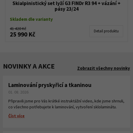
Skialpinistický set lyží G3 FINDr R3 94 + vázání +
pásy 23/24
Skladem dle varianty
41 420 Kč
Detail produktu
25 990 Kč
NOVINKY A AKCE
Zobrazit všechny novinky
Laminování pryskyřicí a tkaninou
01. 08. 2026
Připravili jsme pro Vás krátké instruktážní video, kde jsme shrnuli,
co všechno potřebujete k laminování, vytvoření sklolaminátu.
Číst více