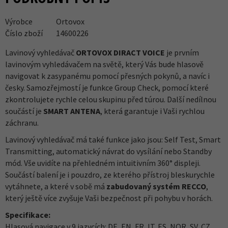
Výrobce
Ortovox
Číslo zboží
14600226
Lavinový vyhledávač
ORTOVOX DIRACT VOICE
je prvním
lavinovým vyhledávačem na světě, který Vás bude hlasově
navigovat k zasypanému pomocí přesných pokynů, a navíc i
česky. Samozřejmostí je funkce Group Check, pomocí které
zkontrolujete rychle celou skupinu před túrou. Další nedílnou
součástí je
SMART ANTENA
, která garantuje i Vaši rychlou
záchranu.
Lavinový vyhledávač má také funkce jako jsou: Self Test, Smart
Transmitting, automatický návrat do vysílání nebo Standby
mód. Vše uvidíte na přehledném intuitivním 360° displeji.
Součástí balení je i pouzdro, ze kterého přístroj bleskurychle
vytáhnete, a které v sobě má
zabudovaný systém RECCO
,
který ještě více zvyšuje Vaši bezpečnost při pohybu v horách.
Specifikace:
Hlasová navigace v 9 jazycích: DE, EN, FR, IT, ES, NOR, SV, CZ,