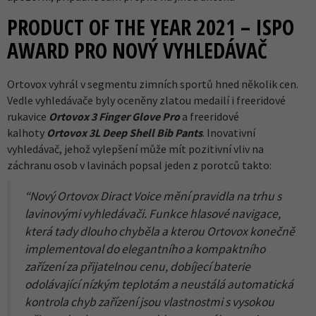
PRODUCT OF THE YEAR 2021 – ISPO
AWARD PRO NOVÝ VYHLEDÁVAČ
Ortovox vyhrál v segmentu zimních sportů hned několik cen.
Vedle vyhledávače byly oceněny zlatou medailí i freeridové
rukavice
Ortovox 3 Finger Glove Pro
a freeridové
kalhoty
Ortovox 3L Deep Shell Bib Pants
. Inovativní
vyhledávač, jehož vylepšení může mít pozitivní vliv na
záchranu osob v lavinách popsal jeden z porotců takto:
“Nový Ortovox Diract Voice mění pravidla na trhu s
lavinovými vyhledávači. Funkce hlasové navigace,
která tady dlouho chyběla a kterou Ortovox konečně
implementoval do elegantního a kompaktního
zařízení za přijatelnou cenu, dobíjecí baterie
odolávající nízkým teplotám a neustálá automatická
kontrola chyb zařízení jsou vlastnostmi s vysokou