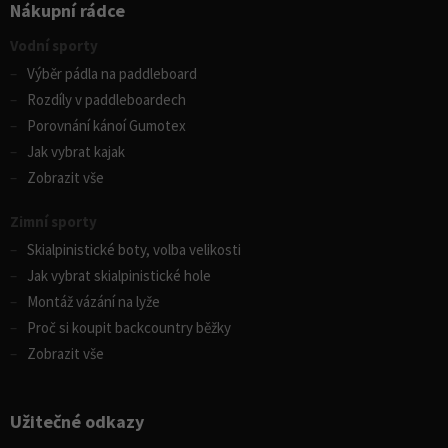
Nákupní rádce
Vodní sporty
Výběr pádla na paddleboard
Rozdíly v paddleboardech
Porovnání kánoí Gumotex
Jak vybrat kajak
Zobrazit vše
Zimní sporty
Skialpinistické boty, volba velikosti
Jak vybrat skialpinistické hole
Montáž vázání na lyže
Proč si koupit backcountry běžky
Zobrazit vše
Užitečné odkazy