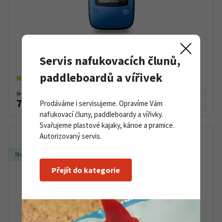
Lavinový vyhledávač Ortovox Diract Voice
Servis nafukovacích člunů,
paddleboardů a vířivek
Na objednávku
9 299 Kč
Detail produktu
7 400 Kč
Prodáváme i servisujeme. Opravíme Vám
nafukovací čluny, paddleboardy a vířivky.
Svařujeme plastové kajaky, kánoe a pramice.
Autorizovaný servis.
Novinka
Přejít do kategorie