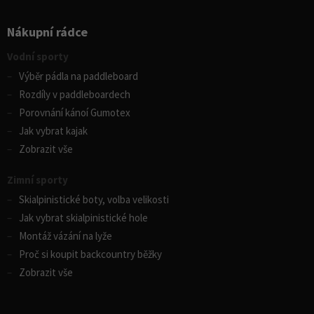
Nákupní rádce
Vodní sporty
Výběr pádla na paddleboard
Rozdíly v paddleboardech
Porovnání kánoí Gumotex
Jak vybrat kajak
Zobrazit vše
Zimní sporty
Skialpinistické boty, volba velikosti
Jak vybrat skialpinistické hole
Montáž vázání na lyže
Proč si koupit backcountry běžky
Zobrazit vše