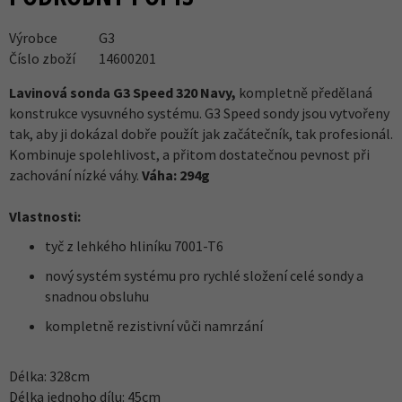
Výrobce
G3
Číslo zboží
14600201
Lavinová sonda G3 Speed 320 Navy,
kompletně předělaná
konstrukce vysuvného systému. G3 Speed sondy jsou vytvořeny
tak, aby ji dokázal dobře použít jak začátečník, tak profesionál.
Kombinuje spolehlivost, a přitom dostatečnou pevnost při
zachování nízké váhy.
Váha: 294g
Vlastnosti:
tyč z lehkého hliníku 7001-T6
nový systém systému pro rychlé složení celé sondy a
snadnou obsluhu
kompletně rezistivní vůči namrzání
Délka: 328cm
Délka jednoho dílu: 45cm