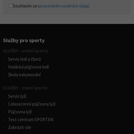
Souhlasím se
zpracováním osobních údajů
Služby pro sporty
SLUŽBY - vodní sporty
Servis lodí a člunů
Vodácká půjčovna lodí
Škola eskymování
SLUŽBY - zimní sporty
Servis lyží
Celosezonní půjčovna lyží
Půjčovna lyží
Test centrum SPORTEN
Zobrazit vše