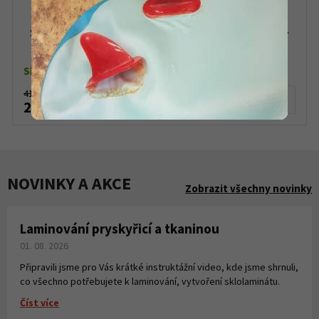
Skialpinistický set lyží G3 FINDr R3 94 + vázání +
pásy 23/24
Skladem dle varianty
41 420 Kč
Detail produktu
25 990 Kč
NOVINKY A AKCE
Zobrazit všechny novinky
Laminování pryskyřicí a tkaninou
01. 08. 2026
Připravili jsme pro Vás krátké instruktážní video, kde jsme shrnuli,
co všechno potřebujete k laminování, vytvoření sklolaminátu.
Číst více