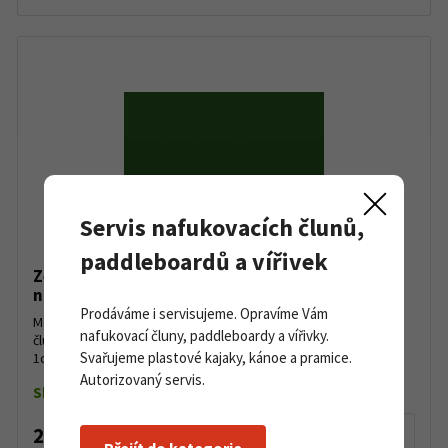
Servis nafukovacích člunů,
paddleboardů a vířivek
Zelená servisní PVC látka pro opravy
nafukovacích člunů a paddleboardů, metráž
Prodáváme i servisujeme. Opravíme Vám
Metráž servisní zelené látky z PVC na opravy nafukovacích
nafukovací čluny, paddleboardy a vířivky.
člunů. Prodejní jednotka a cena je za 1dm2, (10x10cm).Cena za
Svařujeme plastové kajaky, kánoe a pramice.
1dm2Běžná šíře 145cmBarva: zelená Uřízneme Vám pož...
Autorizovaný servis.
Skladem
25 Kč
Detail produktu