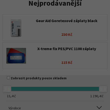
Nejprodávanější
Gear Aid Goretexové záplaty black
230 Kč
X-treme fix PES/PVC 1100 záplaty
115 Kč
Zobrazit produkty pouze skladem
15,-
Kč
1 190,-
Kč
Výrobce