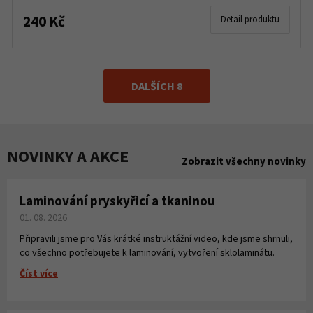
240 Kč
Detail produktu
DALŠÍCH 8
NOVINKY A AKCE
Zobrazit všechny novinky
Laminování pryskyřicí a tkaninou
01. 08. 2026
Připravili jsme pro Vás krátké instruktážní video, kde jsme shrnuli,
co všechno potřebujete k laminování, vytvoření sklolaminátu.
Číst více