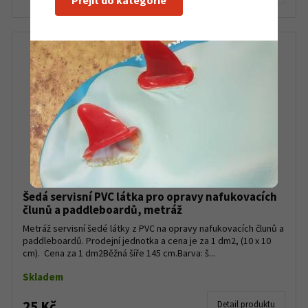
Přejít do kategorie
Šedá servisní PVC látka pro opravy nafukovacích
člunů a paddleboardů, metráž
Metráž servisní šedé látky z PVC na opravy nafukovacích člunů a
paddleboardů. Prodejní jednotka a cena je za 1 dm2, (10 x 10
cm). Cena za 1 dm2Běžná šíře 145 cm.Barva: š...
Skladem
25 Kč
Detail produktu