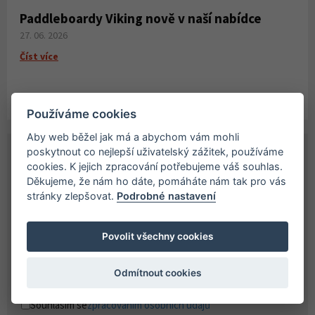
Paddleboardy Viking nově v naší nabídce
27. 06. 2026
Číst více
Používáme cookies
Aby web běžel jak má a abychom vám mohli
poskytnout co nejlepší uživatelský zážitek, používáme
cookies. K jejich zpracování potřebujeme váš souhlas.
Děkujeme, že nám ho dáte, pomáháte nám tak pro vás
PŘIHLASTE SE K ODBĚRU NOVINEK
stránky zlepšovat.
Podrobné nastavení
Získejte přehled o novinkách a akcích na našem e-shopu.
Přihlašte se k odběru novinek.
Povolit všechny cookies
Odmítnout cookies
Souhlasím se
zpracováním osobních údajů