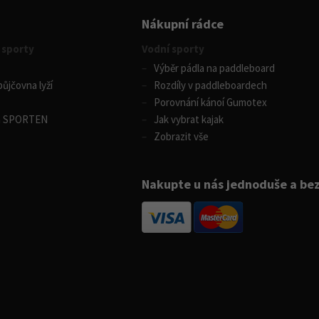
Nákupní rádce
 sporty
Vodní sporty
Výběr pádla na paddleboard
ůjčovna lyží
Rozdíly v paddleboardech
Porovnání kánoí Gumotex
m SPORTEN
Jak vybrat kajak
Zobrazit vše
Nakupte u nás jednoduše a be