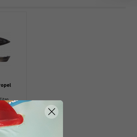
ZRUŠIT FILTROVÁNÍ
ropel
Titan
ím
nou
í šlapací