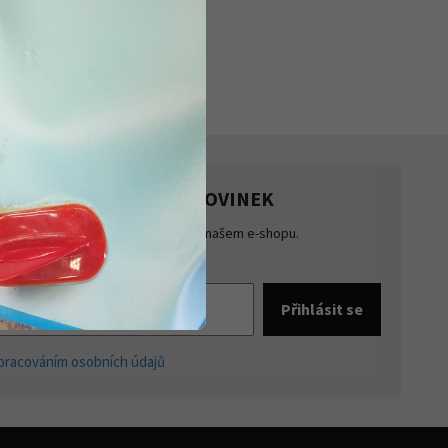
 produktu
HLASTE SE K ODBĚRU NOVINEK
te přehled o novinkách a akcích na našem e-shopu.
šte se k odběru novinek.
pracováním osobních údajů