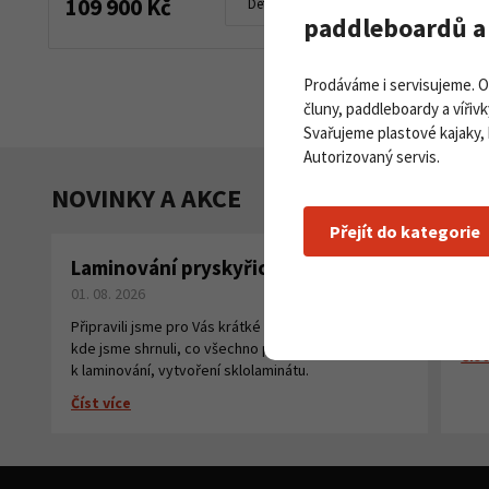
109 900 Kč
99 900 
Detail produktu
paddleboardů a 
Prodáváme i servisujeme. 
čluny, paddleboardy a vířivk
Svařujeme plastové kajaky,
Autorizovaný servis.
NOVINKY A AKCE
Přejít do kategorie
Laminování pryskyřicí a tkaninou
Pa
01. 08. 2026
na
27. 
Připravili jsme pro Vás krátké instruktážní video,
kde jsme shrnuli, co všechno potřebujete
Číst
k laminování, vytvoření sklolaminátu.
Číst více