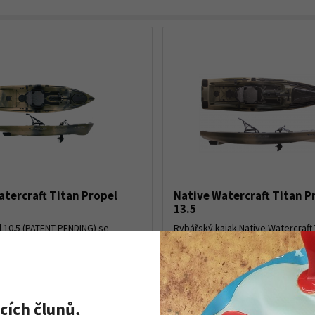
atercraft Titan Propel
Native Watercraft Titan P
13.5
l 10.5 (PATENT PENDING) se
Rybářský kajak Native Watercraft 
epravuje a přitom nabízí stejné
Propel 13.5 je dodáván se šlapac
jako model Titan Propel 13.5.
patentovaným pohonem, pohodl
te krátký a stabilní kajak
sedačkou a další výbavou. Největš
rybářský kajak na trh...
návku
Na objednávku
cích člunů,