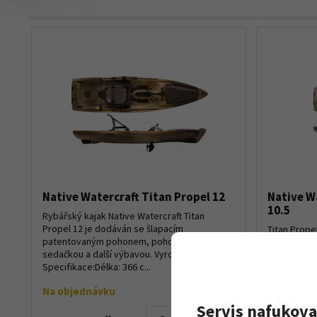
Native Watercraft Titan Propel 12
Native W
10.5
Rybářský kajak Native Watercraft Titan
Propel 12 je dodáván se šlapacím
Titan Prope
patentovaným pohonem, pohodlnou
snadněji př
sedačkou a další výbavou. Vyrobeno v USA.
vychytávky 
Specifikace:Délka: 366 c...
Jestli hledá
s dostate...
Na objednávku
Na objed
Servis nafukova