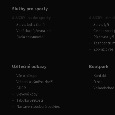
Služby pro sporty
SLUŽBY - vodní sporty
SLUŽBY - zimní
Servis lodí a člunů
Servis lyží
Vodácká půjčovna lodí
Celosezonní p
Škola eskymování
Půjčovna lyží
Test centru
Zobrazit vše
Užitečné odkazy
Boatpark
Vše o nákupu
Kontakt
Vrácení a výměna zboží
O nás
GDPR
Velkoobchod
Slevové kódy
Tabulka velikostí
Nastavení souborů cookies