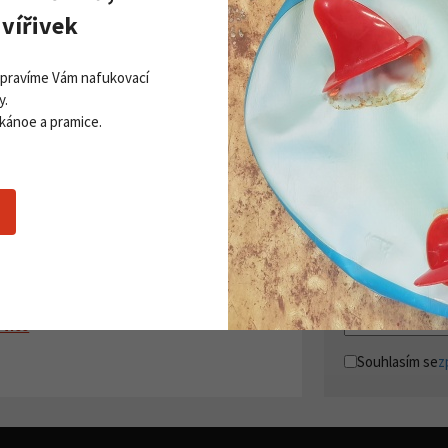
Kč
115 900 Kč
Detail produktu
Detail
vířivek
Opravíme Vám nafukovací
y.
 kánoe a pramice.
Zobrazit všechny novinky
PŘI
Získej
ddleboardy Viking nově v naší
Přihla
bídce
06. 2026
 více
Souhlasím se
z