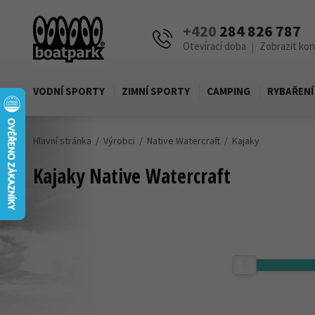
+420
284 826 787
Otevírací doba
Zobrazit ko
|
VODNÍ SPORTY
ZIMNÍ SPORTY
CAMPING
RYBAŘENÍ
Hlavní stránka
Výrobci
Native Watercraft
Kajaky
Kajaky Native Watercraft
Cena
Zobrazit produkty pouze skladem
36 900,-
Kč