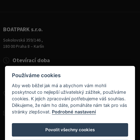
BOATPARK s.r.o.
Sokolovská 359/146 ,
180 00 Praha 8 – Karlín
Otevírací doba
Pondělí
8:00 - 19:00
Používáme cookies
Úterý - Pátek
10:00 - 19:00
Sobota
9:00 - 14:00
Aby web běžel jak má a abychom vám mohli
poskytnout co nejlepší uživatelský zážitek, používáme
+420 284 826 787
cookies. K jejich zpracování potřebujeme váš souhlas.
+420 604 728 042
Děkujeme, že nám ho dáte, pomáháte nám tak pro vás
stránky zlepšovat.
Podrobné nastavení
info@boatpark.cz
www.boatpark.cz
,
www.boatpark.eu
Povolit všechny cookies