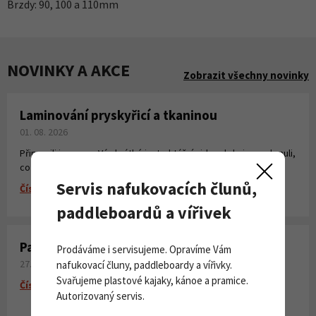
Brzdy: 90, 100 a 110mm
NOVINKY A AKCE
Zobrazit všechny novinky
Laminování pryskyřicí a tkaninou
01. 08. 2026
Připravili jsme pro Vás krátké instruktážní video, kde jsme shrnuli,
co všechno potřebujete k laminování, vytvoření sklolaminátu.
Servis nafukovacích člunů,
Číst více
paddleboardů a vířivek
Paddleboardy Viking nově v naší nabídce
Prodáváme i servisujeme. Opravíme Vám
27. 06. 2026
nafukovací čluny, paddleboardy a vířivky.
Svařujeme plastové kajaky, kánoe a pramice.
Číst více
Autorizovaný servis.