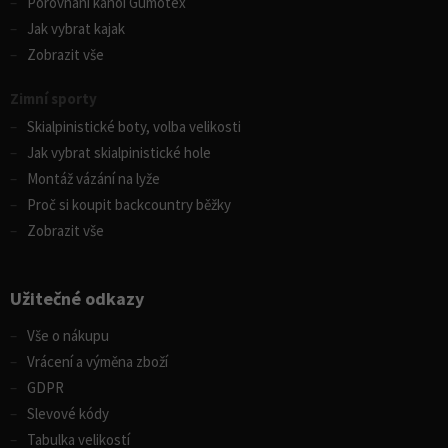
Porovnání kánoí Gumotex
Jak vybrat kajak
Zobrazit vše
Zimní sporty
Skialpinistické boty, volba velikosti
Jak vybrat skialpinistické hole
Montáž vázání na lyže
Proč si koupit backcountry běžky
Zobrazit vše
Užitečné odkazy
Vše o nákupu
Vrácení a výměna zboží
GDPR
Slevové kódy
Tabulka velikostí