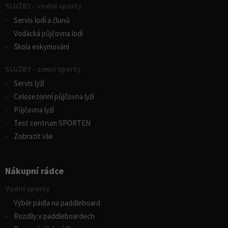
SLUŽBY - vodní sporty
Servis lodí a člunů
Vodácká půjčovna lodí
Škola eskymování
SLUŽBY - zimní sporty
Servis lyží
Celosezonní půjčovna lyží
Půjčovna lyží
Test centrum SPORTEN
Zobrazit vše
Nákupní rádce
Vodní sporty
Výběr pádla na paddleboard
Rozdíly v paddleboardech