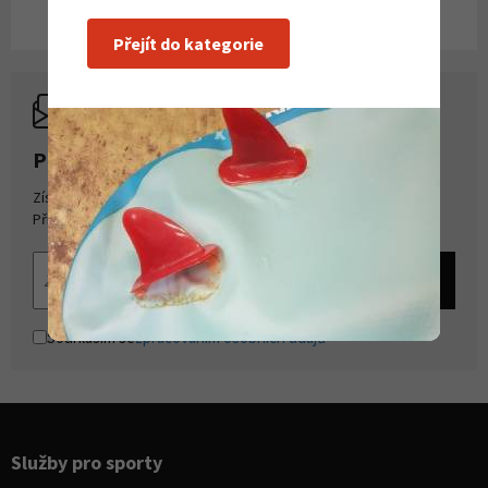
Přejít do kategorie
PŘIHLASTE SE K ODBĚRU NOVINEK
Získejte přehled o novinkách a akcích na našem e-shopu.
Přihlašte se k odběru novinek.
Souhlasím se
zpracováním osobních údajů
Služby pro sporty