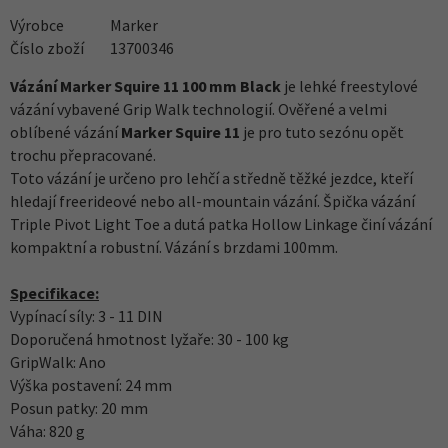
Výrobce
Marker
Číslo zboží
13700346
Vázání Marker Squire 11 100 mm Black
je lehké freestylové
vázání vybavené Grip Walk technologií. Ověřené a velmi
oblíbené vázání
Marker Squire 11
je pro tuto sezónu opět
trochu přepracované.
Toto vázání je určeno pro lehčí a středně těžké jezdce, kteří
hledají freerideové nebo all-mountain vázání. Špička vázání
Triple Pivot Light Toe a dutá patka Hollow Linkage činí vázání
kompaktní a robustní. Vázání s brzdami 100mm.
Specifikace:
Vypínací síly: 3 - 11 DIN
Doporučená hmotnost lyžaře: 30 - 100 kg
GripWalk: Ano
Výška postavení: 24 mm
Posun patky: 20 mm
Váha: 820 g