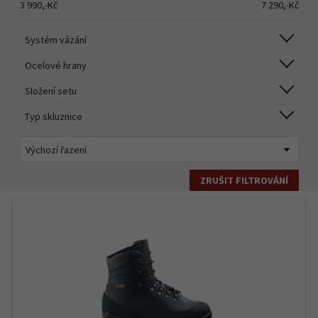
3 990,-
Kč
7 290,-
Kč
Systém vázání
Ocelové hrany
Složení setu
Typ skluznice
ZRUŠIT FILTROVÁNÍ