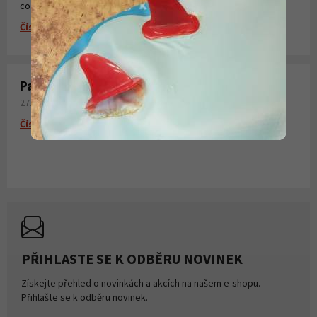
co všechno potřebujete k laminování, vytvoření sklolaminátu.
Číst více
Paddleboardy Viking nově v naší nabídce
27. 06. 2026
Číst více
PŘIHLASTE SE K ODBĚRU NOVINEK
Získejte přehled o novinkách a akcích na našem e-shopu.
Přihlašte se k odběru novinek.