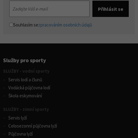
Souhlasím se
zpracováním osobních údajů
Služby pro sporty
SLUŽBY - vodní sporty
Servis lodí a člunů
Vodácká půjčovna lodí
Škola eskymování
SLUŽBY - zimní sporty
Servis lyží
Celosezonní půjčovna lyží
Půjčovna lyží