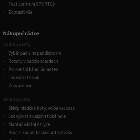
Test centrum SPORTEN
Zobrazit vše
Nákupní rádce
Vodní sporty
Výběr pádla na paddleboard
Rozdíly v paddleboardech
Porovnání kánoí Gumotex
Jak vybrat kajak
Zobrazit vše
Zimní sporty
Skialpinistické boty, volba velikosti
Jak vybrat skialpinistické hole
Montáž vázání na lyže
Proč si koupit backcountry běžky