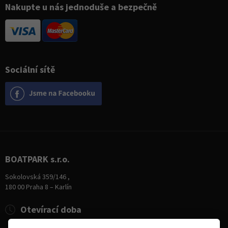
Nakupte u nás jednoduše a bezpečně
Sociální sítě
BOATPARK s.r.o.
Sokolovská 359/146 ,
180 00 Praha 8 – Karlín
Otevírací doba
Pondělí
8:00 - 19:00