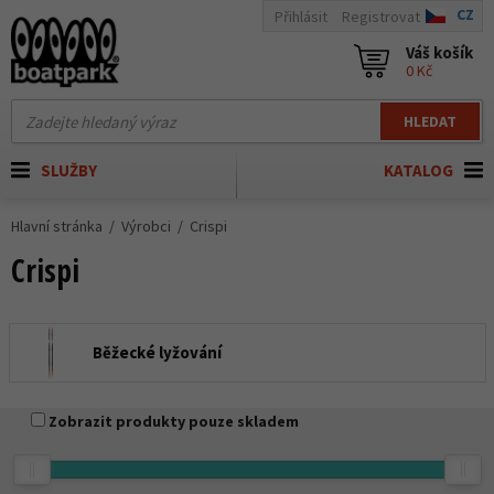
CZ
Přihlásit
Registrovat
Váš košík
0 Kč
HLEDAT
SLUŽBY
KATALOG
Hlavní stránka
Výrobci
Crispi
Crispi
Běžecké lyžování
Zobrazit produkty pouze skladem