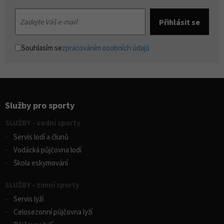
Souhlasím se
zpracováním osobních údajů
Služby pro sporty
SLUŽBY - vodní sporty
Servis lodí a člunů
Vodácká půjčovna lodí
Škola eskymování
SLUŽBY - zimní sporty
Servis lyží
Celosezonní půjčovna lyží