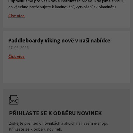
Připravili jsme pro Vás krátké instruktážní video, kde jsme shrnuli,
co všechno potřebujete k laminování, vytvoření sklolaminátu.
Číst více
Paddleboardy Viking nově v naší nabídce
27. 06. 2026
Číst více
PŘIHLASTE SE K ODBĚRU NOVINEK
Získejte přehled o novinkách a akcích na našem e-shopu.
Přihlašte se k odběru novinek.