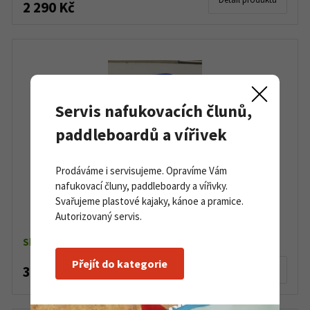
2 290 Kč
Servis nafukovacích člunů,
paddleboardů a vířivek
Prodáváme i servisujeme. Opravíme Vám
nafukovací čluny, paddleboardy a vířivky.
Svařujeme plastové kajaky, kánoe a pramice.
Skifix na běžky
Autorizovaný servis.
Skladem dle varianty
Přejít do kategorie
35 Kč
Detail produktu