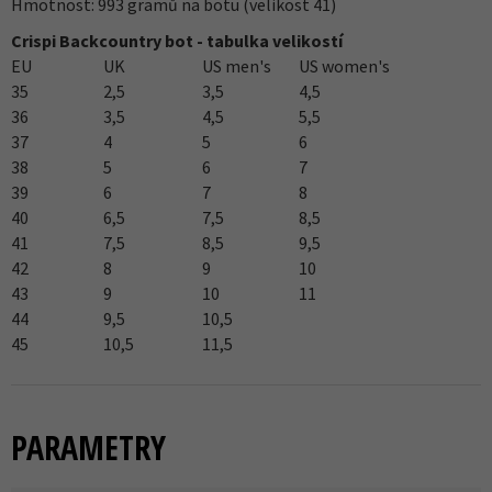
Hmotnost: 993 gramů na botu (velikost 41)
Crispi Backcountry bot - tabulka velikostí
EU
UK
US men's
US women's
35
2,5
3,5
4,5
36
3,5
4,5
5,5
37
4
5
6
38
5
6
7
39
6
7
8
40
6,5
7,5
8,5
41
7,5
8,5
9,5
42
8
9
10
43
9
10
11
44
9,5
10,5
45
10,5
11,5
PARAMETRY