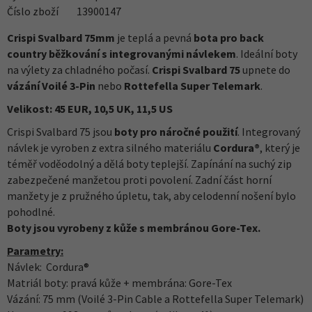
Číslo zboží
13900147
Crispi Svalbard 75mm
je teplá a pevná
bota pro back
country běžkování
s integrovanými návlekem
. Ideální boty
na výlety za chladného počasí.
Crispi Svalbard 75
upnete do
vázání Voilé 3-Pin
nebo
Rottefella Super Telemark
.
Velikost: 45 EUR, 10,5 UK, 11,5 US
Crispi Svalbard 75 jsou
boty pro náročné použití
. Integrovaný
návlek je vyroben z extra silného materiálu
Cordura®
, který je
téměř voděodolný a dělá boty teplejší. Zapínání na suchý zip
zabezpečené manžetou proti povolení. Zadní část horní
manžety je z pružného úpletu, tak, aby celodenní nošení bylo
pohodlné.
Boty jsou vyrobeny z kůže s membránou Gore-Tex.
Parametry:
Návlek: Cordura®
Matriál boty: pravá kůže + membrána: Gore-Tex
Vázání: 75 mm (Voilé 3-Pin Cable a Rottefella Super Telemark)