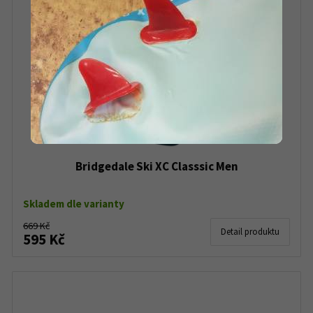
Bridgedale Ski XC Classsic Men
Skladem dle varianty
669 Kč
Detail produktu
595 Kč