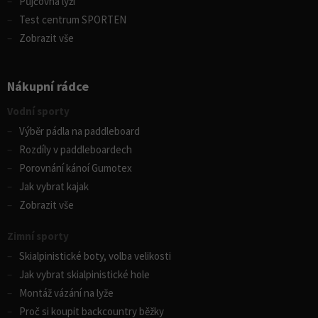
Půjčovna lyží
Test centrum SPORTEN
Zobrazit vše
Nákupní rádce
Vodní sporty
Výběr pádla na paddleboard
Rozdíly v paddleboardech
Porovnání kánoí Gumotex
Jak vybrat kajak
Zobrazit vše
Zimní sporty
Skialpinistické boty, volba velikosti
Jak vybrat skialpinistické hole
Montáž vázání na lyže
Proč si koupit backcountry běžky