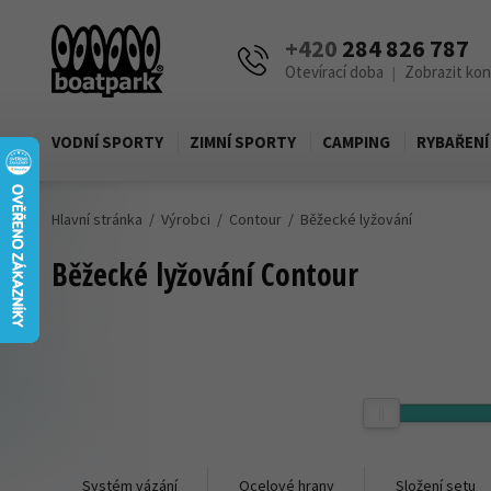
+420
284 826 787
Otevírací doba
Zobrazit ko
|
VODNÍ SPORTY
ZIMNÍ SPORTY
CAMPING
RYBAŘENÍ
Hlavní stránka
Výrobci
Contour
Běžecké lyžování
Běžecké lyžování Contour
Cena
Zobrazit produkty pouze skladem
45,-
Kč
Systém vázání
Ocelové hrany
Složení setu