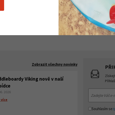
.
mixový sto...
o 5 párů
Skladem do 5 párů
č
1 350 Kč
Detail produktu
Detail
Zobrazit všechny novinky
PŘI
Získej
ddleboardy Viking nově v naší
Přihla
bídce
06. 2026
 více
Souhlasím se
z