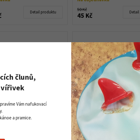
50 Kč
Detail produktu
Detail
č
45 Kč
cích člunů,
vířivek
Opravíme Vám nafukovací
toupací pásy na běžky
Dětské stoupací pásy na b
y.
MIX 110 cm
Contour MIX 140 cm
 kánoe a pramice.
stoupacími pásy na běžky
S dětskými stoupacími pásy na b
 110 cm již nebudou Vašmu dítěti
Contour MIX 110 cm již nebudou V
t běžky, bude snadno stoupat a
podkluzovat běžky, bude snadno 
 všechny bavit. Univerzální
bude vás to všechny bavit. Univer