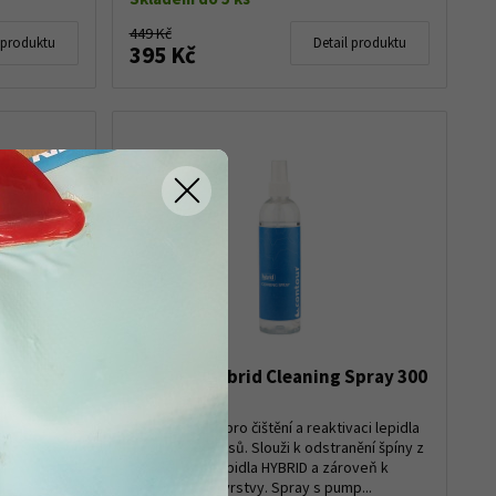
449 Kč
 produktu
Detail produktu
395 Kč
ěžky
Contour Hybrid Cleaning Spray 300
ml
ěžky
Sprej Contour pro čištění a reaktivaci lepidla
ašmu dítěti
skialpových pásů. Slouži k odstranění špíny z
stoupat a
lepicí vrstvy lepidla HYBRID a zároveň k
zální
aktivací lepící vrstvy. Spray s pump...