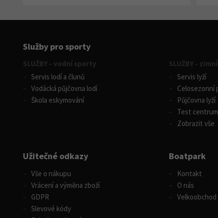
Služby pro sporty
SLUŽBY - vodní sporty
SLUŽBY - zimní
Servis lodí a člunů
Servis lyží
Vodácká půjčovna lodí
Celosezonní p
Škola eskymování
Půjčovna lyží
Test centru
Zobrazit vše
Užitečné odkazy
Boatpark
Vše o nákupu
Kontakt
Vrácení a výměna zboží
O nás
GDPR
Velkoobchod
Slevové kódy