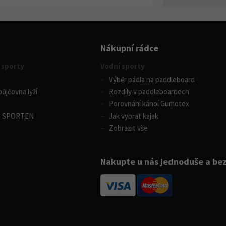
Nákupní rádce
 sporty
Vodní sporty
Výběr pádla na paddleboard
ůjčovna lyží
Rozdíly v paddleboardech
Porovnání kánoí Gumotex
m SPORTEN
Jak vybrat kajak
Zobrazit vše
Nakupte u nás jednoduše a be