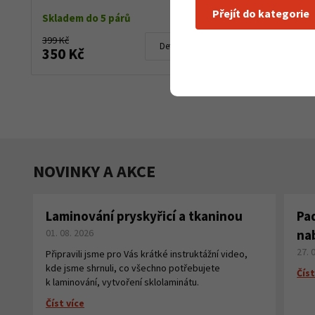
mixový sto..
Přejít do kategorie
Skladem do 5 párů
Skladem d
399 Kč
1 100 K
Detail produktu
350 Kč
NOVINKY A AKCE
Laminování pryskyřicí a tkaninou
Pa
01. 08. 2026
na
27. 
Připravili jsme pro Vás krátké instruktážní video,
kde jsme shrnuli, co všechno potřebujete
Číst
k laminování, vytvoření sklolaminátu.
Číst více