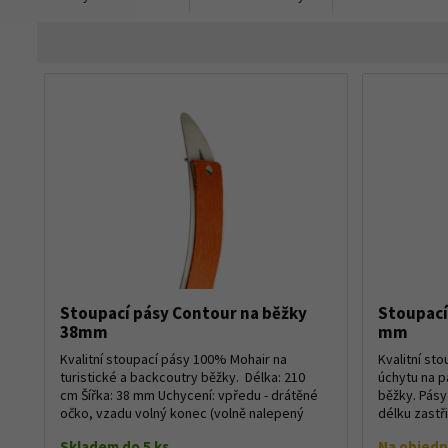
Stoupací pásy Contour na běžky
Stoupací
38mm
mm
Kvalitní stoupací pásy 100% Mohair na
Kvalitní st
turistické a backcoutry běžky. Délka: 210
úchytu na p
cm Šířka: 38 mm Uchycení: vpředu - drátěné
běžky. Pás
očko, vzadu volný konec (volně nalepený
délku zastři
pás) ...
Skladem do 5 ks
Na objed