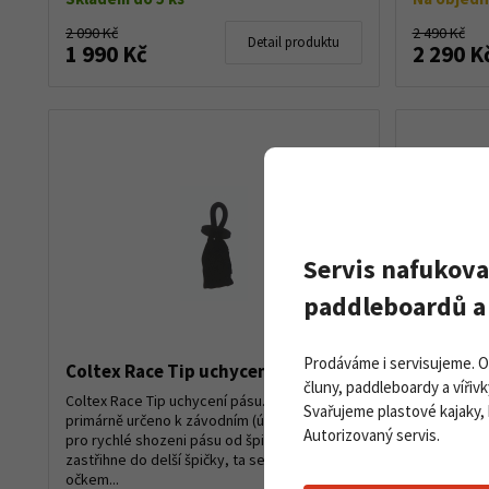
2 090 Kč
2 490 Kč
Detail produktu
1 990 Kč
2 290 K
Servis nafukova
paddleboardů a 
Prodáváme i servisujeme. 
Coltex Race Tip uchycení pásu
Dětské s
čluny, paddleboardy a vířivk
Contour 
Coltex Race Tip uchycení pásu. Uchycení
Svařujeme plastové kajaky,
primárně určeno k závodním (úzkým) lyžím
S dětskými 
Autorizovaný servis.
pro rychlé shozeni pásu od špičky. Pás se
Contour MIX
zastřihne do delší špičky, ta se protáhne
podkluzova
očkem...
bude vás to