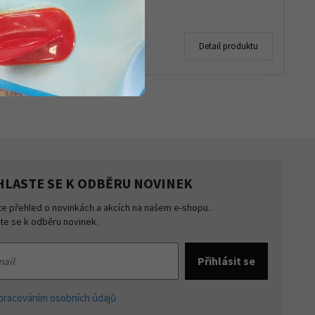
Skladem
549 Kč
 produktu
Detail produktu
499 Kč
HLASTE SE K ODBĚRU NOVINEK
te přehled o novinkách a akcích na našem e-shopu.
šte se k odběru novinek.
pracováním osobních údajů