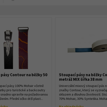
 pásy Contour na běžky 50
Stoupací pásy na běžky C
metráž MIX šířka 38 mm
oupací pásy 100% Mohair včetně
Univerzální mixový stoupací pás 
atky pro turistické a backcoutry
značky Contour, který se vyznač
y snadno upravíte na požadovanou
skluzem a dlouhou životností. Slo
žením. Přední očko drží plast...
70% Mohair, 30% Syntetika. Mohair
návku
Na objednávku