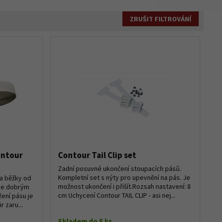
ZRUŠIT FILTROVÁNÍ
ontour
Contour Tail Clip set
Zadní posuvné ukončení stoupacích pásů.
Kompletní set s nýty pro upevnění na pás. Je
na běžky od
možnost ukončení i přišít.Rozsah nastavení: 8
uje dobrým
cm Uchycení Contour TAIL CLIP - asi nej...
žení pásu je
 zaru...
Skladem do 5 ks