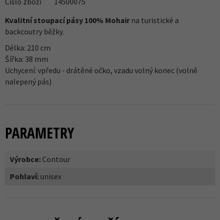
Číslo zboží
14500075
Kvalitní stoupací pásy 100% Mohair
na turistické a
backcoutry běžky.
Délka: 210 cm
Šířka: 38 mm
Uchycení: vpředu - drátěné očko, vzadu volný konec (volně
nalepený pás)
PARAMETRY
Výrobce:
Contour
Pohlaví:
unisex