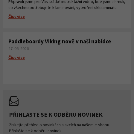
Připravili jsme pro Vás krátké instruktážní video, kde jsme shrnuli,
co všechno potřebujete k laminování, vytvoření sklolaminátu.
Číst více
Paddleboardy Viking nově v naší nabídce
27. 06. 2026
Číst více
PŘIHLASTE SE K ODBĚRU NOVINEK
Získejte přehled o novinkách a akcích na našem e-shopu.
Přihlašte se k odběru novinek.