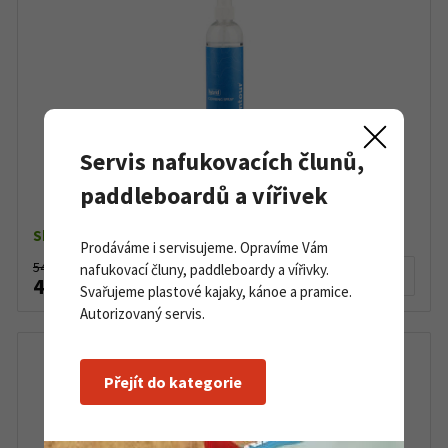
Servis nafukovacích člunů,
Contour Hybrid Cleaning Spray 300 ml
paddleboardů a vířivek
Skladem
Prodáváme i servisujeme. Opravíme Vám
549 Kč
nafukovací čluny, paddleboardy a vířivky.
Detail produktu
499 Kč
Svařujeme plastové kajaky, kánoe a pramice.
Autorizovaný servis.
Přejít do kategorie