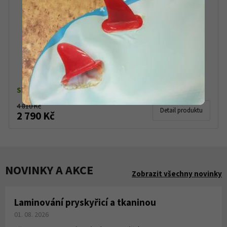
Backcountry boty Alpina Tourer Free
Skladem dle varianty
4 810 Kč
Detail produktu
2 790 Kč
NOVINKY A AKCE
Zobrazit všechny novinky
Laminování pryskyřicí a tkaninou
01. 08. 2026