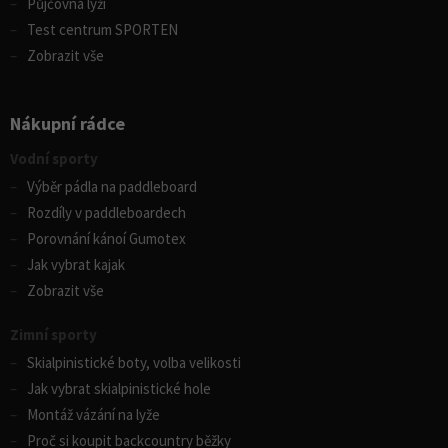
Půjčovna lyží
Test centrum SPORTEN
Zobrazit vše
Nákupní rádce
Vodní sporty
Výběr pádla na paddleboard
Rozdíly v paddleboardech
Porovnání kánoí Gumotex
Jak vybrat kajak
Zobrazit vše
Zimní sporty
Skialpinistické boty, volba velikosti
Jak vybrat skialpinistické hole
Montáž vázání na lyže
Proč si koupit backcountry běžky