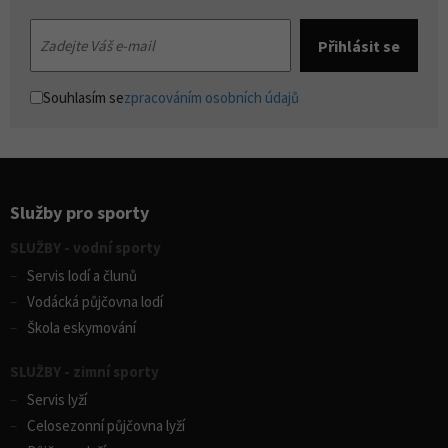
Souhlasím se
zpracováním osobních údajů
Služby pro sporty
SLUŽBY - vodní sporty
Servis lodí a člunů
Vodácká půjčovna lodí
Škola eskymování
SLUŽBY - zimní sporty
Servis lyží
Celosezonní půjčovna lyží