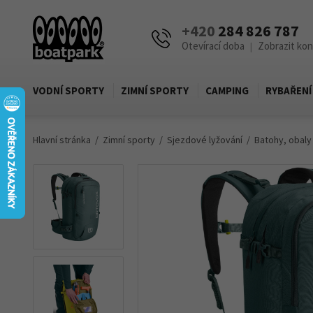
+420
284 826 787
Otevírací doba
Zobrazit ko
|
VODNÍ SPORTY
ZIMNÍ SPORTY
CAMPING
RYBAŘENÍ
Hlavní stránka
Zimní sporty
Sjezdové lyžování
Batohy, obaly