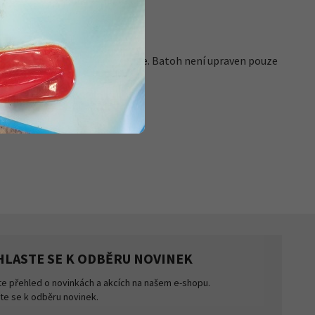
í“.
čního obratle po horní část pánve. Batoh není upraven pouze
 drží na zádech.
HLASTE SE K ODBĚRU NOVINEK
te přehled o novinkách a akcích na našem e-shopu.
šte se k odběru novinek.