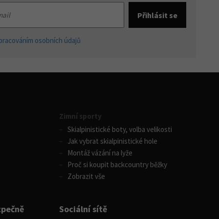
pracováním osobních údajů
Zimní sporty
Skialpinistické boty, volba velikosti
Jak vybrat skialpinistické hole
Montáž vázání na lyže
Proč si koupit backcountry běžky
Zobrazit vše
zpečně
Sociální sítě