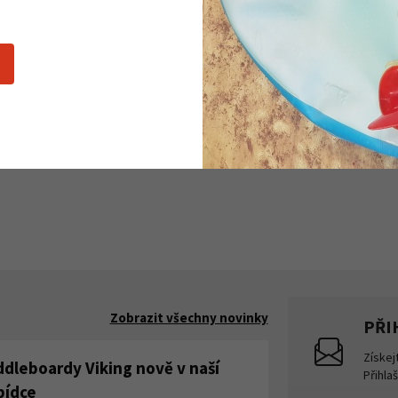
ebo jiné aktivní věci, které chceš mít po ruce na „bleskové použit
né drobnosti.
a helmu.
 cm – na postavu přibližně 170 až 195 cm. Délka se počítá od 7. kr
ů a přizpůsobení bederního pásu. Batoh tak ideálně padne a pevněji
Zobrazit všechny novinky
PŘI
Získej
ddleboardy Viking nově v naší
Přihla
bídce