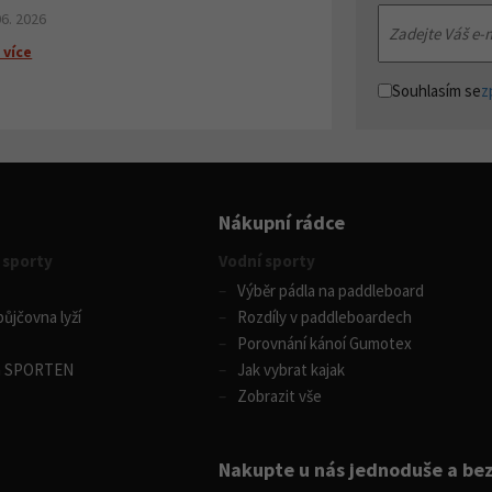
06. 2026
 více
Souhlasím se
z
Nákupní rádce
 sporty
Vodní sporty
Výběr pádla na paddleboard
ůjčovna lyží
Rozdíly v paddleboardech
Porovnání kánoí Gumotex
m SPORTEN
Jak vybrat kajak
Zobrazit vše
Nakupte u nás jednoduše a be