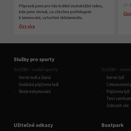
27. 
Připravili jsme pro Vás krátké instruktážní video,
kde jsme shrnuli, co všechno potřebujete
Číst
k laminování, vytvoření sklolaminátu.
Číst více
Služby pro sporty
SLUŽBY - vodní sporty
SLUŽBY - zimní
Servis lodí a člunů
Servis lyží
Vodácká půjčovna lodí
Celosezonní p
Škola eskymování
Půjčovna lyží
Test centru
Zobrazit vše
Užitečné odkazy
Boatpark