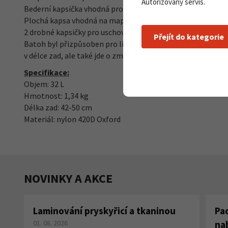
Autorizovaný servis.
Bederní kapsička vhodná pro telefon, kompaktní foťák, GPS n
Plochá kapsa vhodná na mapu, buzolu, turistický deník a ji
2 drobné kapsičky pro uschování popruhů, přezek a síťky n
Přejít do kategorie
Batoh byl přizpůsoben pro lidi se střední délkou zad 42-50
v délce zad, ale také jde o změny v tvaru ramenních popruh
Specifikace:
Objem: 32 L
Hmotnost: 1,34 kg
Délka zad: 42-50 cm
Materiál: nylon 420D Oxford
NOVINKY A AKCE
Laminování pryskyřicí a tkaninou
Pa
01. 08. 2026
na