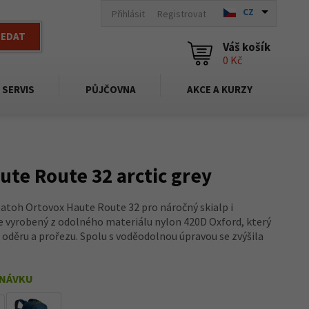
CZ
Přihlásit
Registrovat
LEDAT
Váš košík
0 Kč
SERVIS
PŮJČOVNA
AKCE A KURZY
ute Route 32 arctic grey
batoh Ortovox Haute Route 32 pro náročný skialp i
je vyrobený z odolného materiálu nylon 420D Oxford, který
i oděru a prořezu. Spolu s voděodolnou úpravou se zvýšila
DNÁVKU