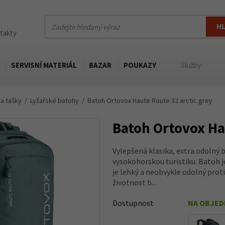
H
ntakty
SERVISNÍ MATERIÁL
BAZAR
POUKAZY
Služby:
 a tašky
Lyžařské batohy
Batoh Ortovox Haute Route 32 arctic grey
Batoh Ortovox Ha
Vylepšená klasika, extra odolný 
vysokohorskou turistiku. Batoh 
je lehký a neobvykle odolný prot
životnost b...
Dostupnost
NA OBJE