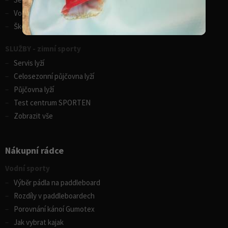
Vodácká půjčovna lodí
Škola eskymování
SLUŽBY - zimní sporty
Servis lyží
Celosezonní půjčovna lyží
Půjčovna lyží
Test centrum SPORTEN
Zobrazit vše
Nákupní rádce
Vodní sporty
Výběr pádla na paddleboard
Rozdíly v paddleboardech
Porovnání kánoí Gumotex
Jak vybrat kajak