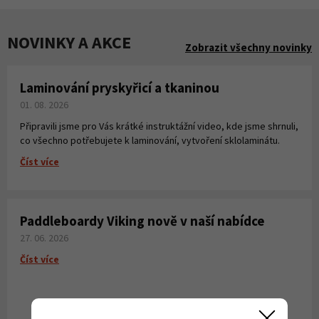
NOVINKY A AKCE
Zobrazit všechny novinky
Laminování pryskyřicí a tkaninou
01. 08. 2026
Připravili jsme pro Vás krátké instruktážní video, kde jsme shrnuli,
co všechno potřebujete k laminování, vytvoření sklolaminátu.
Číst více
Paddleboardy Viking nově v naší nabídce
27. 06. 2026
Číst více