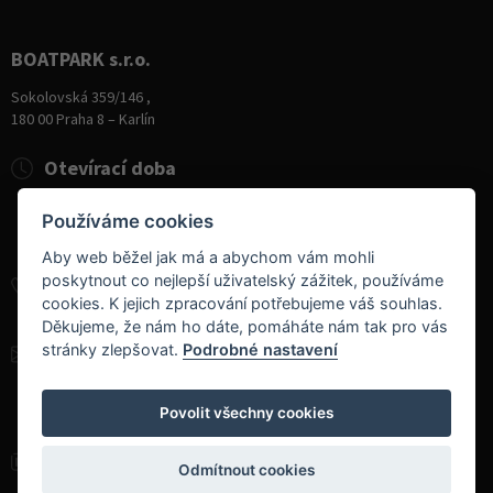
BOATPARK s.r.o.
Sokolovská 359/146 ,
180 00 Praha 8 – Karlín
Otevírací doba
Pondělí
8:00 - 19:00
Používáme cookies
Úterý - Pátek
10:00 - 19:00
Sobota
9:00 - 14:00
Aby web běžel jak má a abychom vám mohli
poskytnout co nejlepší uživatelský zážitek, používáme
+420 284 826 787
cookies. K jejich zpracování potřebujeme váš souhlas.
+420 604 728 042
Děkujeme, že nám ho dáte, pomáháte nám tak pro vás
stránky zlepšovat.
Podrobné nastavení
info@boatpark.cz
www.boatpark.cz
,
www.boatpark.eu
Povolit všechny cookies
Odmítnout cookies