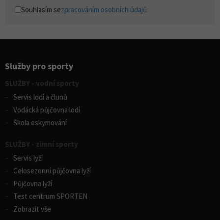
Souhlasím se
zpracováním osobních údajů
Služby pro sporty
SLUŽBY - vodní sporty
Servis lodí a člunů
Vodácká půjčovna lodí
Škola eskymování
SLUŽBY - zimní sporty
Servis lyží
Celosezonní půjčovna lyží
Půjčovna lyží
Test centrum SPORTEN
Zobrazit vše