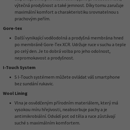
výtečná prodyšnost a také jemnost. Díky tomu zaručuje
maximální komfort a charakteristiku srovnatelnou s
prachovým peřím.
Gore-tex
Další vynikající voděodolná a prodyšná membrána hned
po membráně Gore-Tex XCR. Udržuje ruce v suchu a teple
po celý den. Je to dobrá volba pro jeho odolnost,
nepromokavost a prodyšnost.
I-Touch System
S I-Touch systémem můžete ovládat váš smartphone
bez sundání rukavic.
Wool Lining
Vlna je osvědčeným přírodním materiálem, který má
vysokou míru hřejivosti, neabsorbuje pachy a je
antimikrobiální. Odvádí pot od těla a ruce zůstávají
suché s maximálním komfortem.