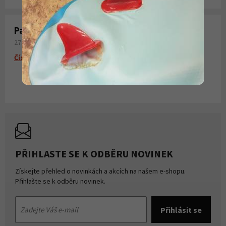
Paddleboardy Viking nově v naší nabídce
27. 06. 2026
Číst více
PŘIHLASTE SE K ODBĚRU NOVINEK
Získejte přehled o novinkách a akcích na našem e-shopu.
Přihlašte se k odběru novinek.