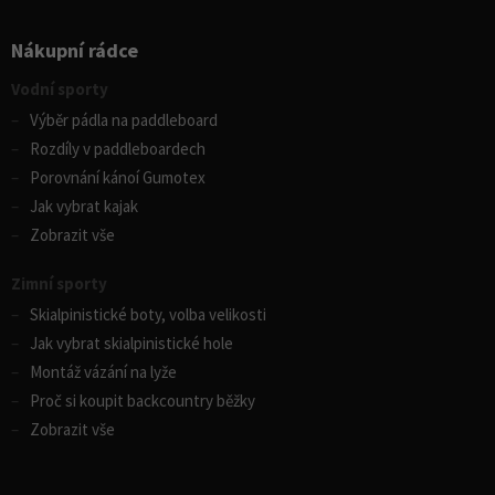
Nákupní rádce
Vodní sporty
Výběr pádla na paddleboard
Rozdíly v paddleboardech
Porovnání kánoí Gumotex
Jak vybrat kajak
Zobrazit vše
Zimní sporty
Skialpinistické boty, volba velikosti
Jak vybrat skialpinistické hole
Montáž vázání na lyže
Proč si koupit backcountry běžky
Zobrazit vše