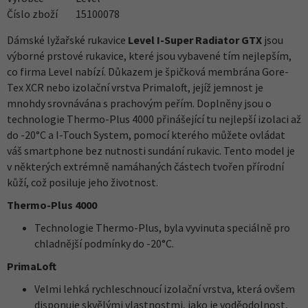
Číslo zboží
15100078
Dámské lyžařské rukavice
Level I-Super Radiator GTX
jsou
výborné prstové rukavice, které jsou vybavené tím nejlepším,
co firma Level nabízí. Důkazem je špičková membrána Gore-
Tex XCR nebo izolační vrstva Primaloft, jejíž jemnost je
mnohdy srovnávána s prachovým peřím. Doplněny jsou o
technologie Thermo-Plus 4000 přinášející tu nejlepší izolaci až
do -20°C a I-Touch System, pomocí kterého můžete ovládat
váš smartphone bez nutnosti sundání rukavic. Tento model je
v některých extrémně namáhaných částech tvořen přírodní
kůží, což posiluje jeho životnost.
Thermo-Plus 4000
Technologie Thermo-Plus, byla vyvinuta speciálně pro
chladnější podmínky do -20°C.
PrimaLoft
Velmi lehká rychleschnoucí izolační vrstva, která ovšem
disponuje skvělými vlastnostmi, jako je voděodolnost,