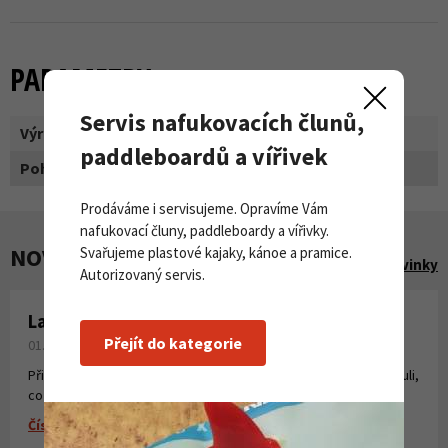
PARAMETRY
Servis nafukovacích člunů,
Výrobce:
Level
paddleboardů a vířivek
Pohlaví:
žena
Prodáváme i servisujeme. Opravíme Vám
nafukovací čluny, paddleboardy a vířivky.
NOVINKY A AKCE
Svařujeme plastové kajaky, kánoe a pramice.
Zobrazit všechny novinky
Autorizovaný servis.
Laminování pryskyřicí a tkaninou
Přejít do kategorie
01. 08. 2026
Připravili jsme pro Vás krátké instruktážní video, kde jsme shrnuli,
co všechno potřebujete k laminování, vytvoření sklolaminátu.
Číst více