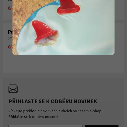
Číst více
Paddleboardy Viking nově v naší nabídce
27. 06. 2026
Číst více
PŘIHLASTE SE K ODBĚRU NOVINEK
Získejte přehled o novinkách a akcích na našem e-shopu.
Přihlašte se k odběru novinek.