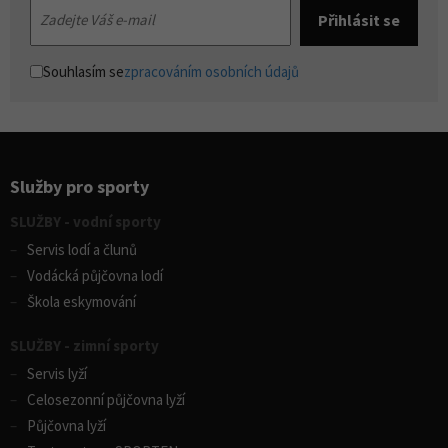
Souhlasím se
zpracováním osobních údajů
Služby pro sporty
SLUŽBY - vodní sporty
Servis lodí a člunů
Vodácká půjčovna lodí
Škola eskymování
SLUŽBY - zimní sporty
Servis lyží
Celosezonní půjčovna lyží
Půjčovna lyží