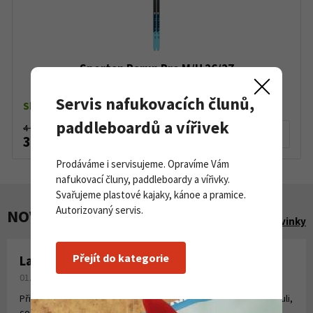
Sporten Perun Pro M/H 26/27
Servis nafukovacích člunů,
Skladem dle varianty
paddleboardů a vířivek
4 890 Kč
Detail produktu
3 380 Kč
Prodáváme i servisujeme. Opravíme Vám
nafukovací čluny, paddleboardy a vířivky.
Svařujeme plastové kajaky, kánoe a pramice.
Autorizovaný servis.
NOVINKY A AKCE
Zobrazit všechny novinky
Přejít do kategorie
Laminování pryskyřicí a tkaninou
01. 08. 2026
Připravili jsme pro Vás krátké instruktážní video, kde jsme shrnuli,
co všechno potřebujete k laminování, vytvoření sklolaminátu.