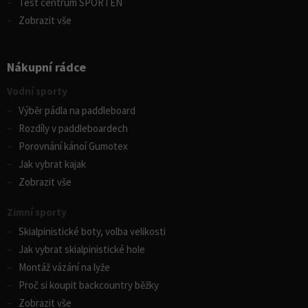
Test centrum SPORTEN
Zobrazit vše
Nákupní rádce
Vodní sporty
Výběr pádla na paddleboard
Rozdíly v paddleboardech
Porovnání kánoí Gumotex
Jak vybrat kajak
Zobrazit vše
Zimní sporty
Skialpinistické boty, volba velikosti
Jak vybrat skialpinistické hole
Montáž vázání na lyže
Proč si koupit backcountry běžky
Zobrazit vše