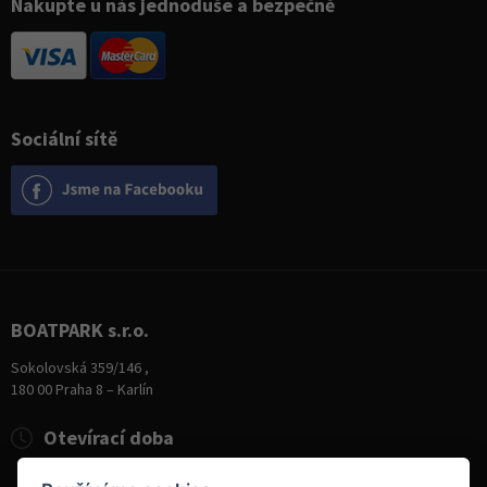
Nakupte u nás jednoduše a bezpečně
Sociální sítě
BOATPARK s.r.o.
Sokolovská 359/146 ,
180 00 Praha 8 – Karlín
Otevírací doba
Pondělí
8:00 - 19:00