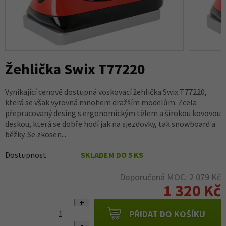
Žehlička Swix T77220
Vynikající cenově dostupná voskovací žehlička Swix T77220,
která se však vyrovná mnohem dražším modelům. Zcela
přepracovaný desing s ergonomickým tělem a širokou kovovou
deskou, která se dobře hodí jak na sjezdovky, tak snowboard a
běžky. Se zkosen...
Dostupnost
SKLADEM DO 5 KS
Doporučená MOC: 2 079 Kč
1 320 Kč
PŘIDAT DO KOŠÍKU