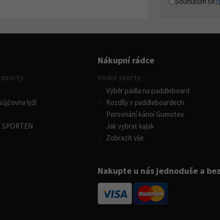
Souhlasím se
z
Nákupní rádce
 sporty
Vodní sporty
Výběr pádla na paddleboard
ůjčovna lyží
Rozdíly v paddleboardech
Porovnání kánoí Gumotex
m SPORTEN
Jak vybrat kajak
Zobrazit vše
Nakupte u nás jednoduše a be