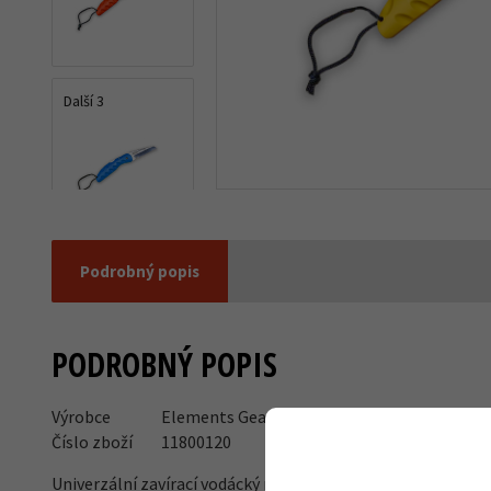
Další 3
Podrobný popis
PODROBNÝ POPIS
Výrobce
Elements Gear
Číslo zboží
11800120
Univerzální zavírací vodácký nůž EG Bori z nerezové oceli