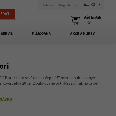
CZ
Přihlásit
Registrovat
LEDAT
Váš košík
0 Kč
SERVIS
PŮJČOVNA
AKCE A KURZY
ori
ž EG Bori z nerezové oceli s čepelí 70mm a zoubkovaným
lková délka 20 cm.Zoubkované ostříŘezací hák na čepeli
DNÁVKU