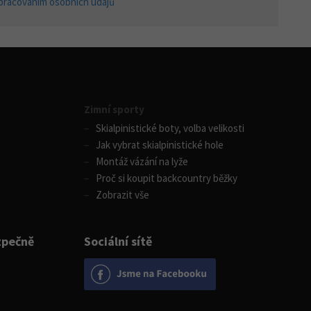
pracováním osobních údajů
Zimní sporty
Skialpinistické boty, volba velikosti
Jak vybrat skialpinistické hole
Montáž vázání na lyže
Proč si koupit backcountry běžky
Zobrazit vše
zpečně
Sociální sítě