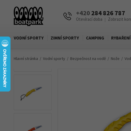
+420
284 826 787
Otevírací doba
Zobrazit ko
|
VODNÍ SPORTY
ZIMNÍ SPORTY
CAMPING
RYBAŘENÍ
Hlavní stránka
Vodní sporty
Bezpečnost na vodě
Nože
Vod