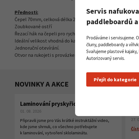
Servis nafukova
Přednosti:
Čepel 70mm, celková délka 20 cm.
paddleboardů a 
Zoubkované ostří
Řezací hák na čepeli pro rychlé řezání lan.
Prodáváme i servisujeme. 
Ideální velikost vhodná do kapsy plovací vesty.
čluny, paddleboardy a vířivk
Jednoruční otevírání.
Svařujeme plastové kajaky,
Otvor na rukojeti s provázkem na přivázání.
Autorizovaný servis.
Přejít do kategorie
NOVINKY A AKCE
Laminování pryskyřicí a tkaninou
Pa
01. 08. 2026
na
27. 
Připravili jsme pro Vás krátké instruktážní video,
kde jsme shrnuli, co všechno potřebujete
Číst
k laminování, vytvoření sklolaminátu.