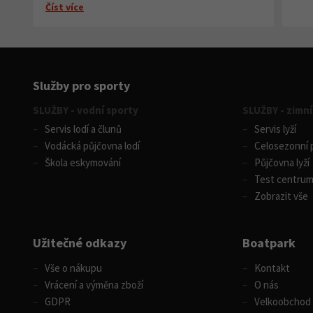
Další 3
Číst více
Služby pro sporty
SLUŽBY - vodní sporty
SLUŽBY - zimní
Servis lodí a člunů
Servis lyží
Vodácká půjčovna lodí
Celosezonní p
Škola eskymování
Půjčovna lyží
Test centru
Zobrazit vše
Užitečné odkazy
Boatpark
Vše o nákupu
Kontakt
Vrácení a výměna zboží
O nás
GDPR
Velkoobchod