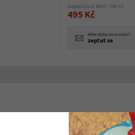
Doporučená MOC: 549 Kč
495 Kč
Máte dotaz na produkt?
zeptat se
 s čepelí 70mm a zoubkovaným ostřím.