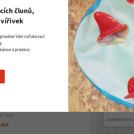
cích člunů,
vířivek
Opravíme Vám nafukovací
y.
 kánoe a pramice.
Zobrazit všechny novinky
PŘI
Získej
ddleboardy Viking nově v naší
Přihla
bídce
06. 2026
 více