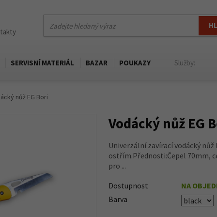
H
ntakty
SERVISNÍ MATERIÁL
BAZAR
POUKAZY
Služby:
ácký nůž EG Bori
Vodácký nůž EG B
Univerzální zavírací vodácký nů
ostřím.Přednosti:Čepel 70mm, ce
pro ...
Dostupnost
NA OBJE
Barva