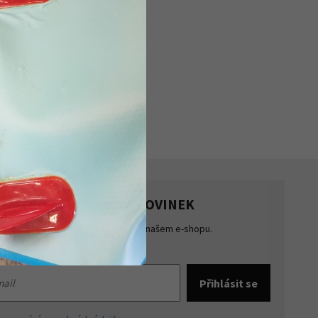
HLASTE SE K ODBĚRU NOVINEK
te přehled o novinkách a akcích na našem e-shopu.
šte se k odběru novinek.