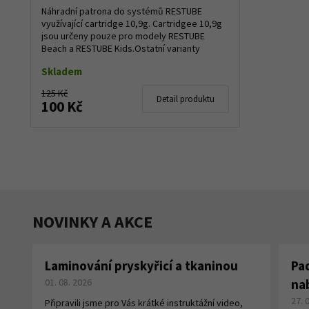
Náhradní patrona do systémů RESTUBE
využívající cartridge 10,9g. Cartridgee 10,9g
jsou určeny pouze pro modely RESTUBE
Beach a RESTUBE Kids.Ostatní varianty
RESTUBE využí...
Skladem
125 Kč
Detail produktu
100 Kč
NOVINKY A AKCE
Laminování pryskyřicí a tkaninou
Pa
01. 08. 2026
na
27. 
Připravili jsme pro Vás krátké instruktážní video,