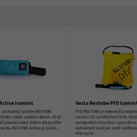
Active Icemint
Vesta Restube PFD Icemin
ý záchranný systém RESTUBE
PFD RESTUBE je nejmenší a nejlehč
iroký záběr vodních aktivit. Ať už
vesta s CE certifikátem 50 N. Vest
či plavání nebo třeba rádi jezdíte
nenápadně schována v pouzdru a
ardu, RESTUBE Active je pomů...
nafouknutí stačí jen stačí zatáhno
PFD má čt...