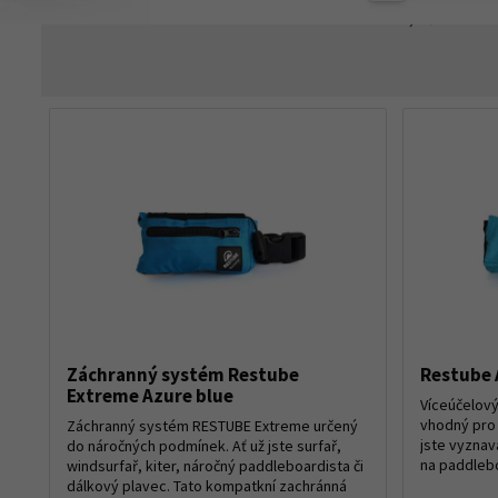
100,-
Kč
Záchranný systém Restube
Restube 
Extreme Azure blue
Víceúčelov
vhodný pro š
Záchranný systém RESTUBE Extreme určený
jste vyznava
do náročných podmínek. Ať už jste surfař,
na paddlebo
windsurfař, kiter, náročný paddleboardista či
dálkový plavec. Tato kompatkní zachránná