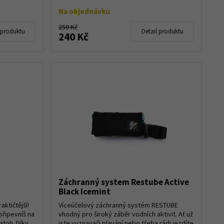
Na objednávku
250 Kč
 produktu
Detail produktu
240 Kč
Záchranný system Restube Active
Black Icemint
aktičtější!
Víceúčelový záchranný systém RESTUBE
řipevníš na
vhodný pro široký záběr vodních aktivit. Ať už
atoh. Díky
jste vyznavači plavání nebo třeba rádi jezdíte