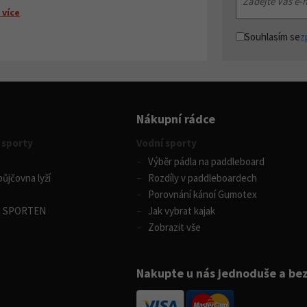
 více
Souhlasím se
z
Nákupní rádce
 sporty
Vodní sporty
Výběr pádla na paddleboard
ůjčovna lyží
Rozdíly v paddleboardech
Porovnání kánoí Gumotex
m SPORTEN
Jak vybrat kajak
Zobrazit vše
Nakupte u nás jednoduše a be