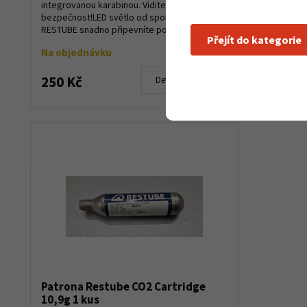
integrovanou karabinou. Viditelnost zvyšuje
RESTUBE je
bezpečnost!LED světlo od společnosti
otevřené vo
RESTUBE snadno připevníte pomocí
rekreační pl
Přejít do kategorie
praktického klipu, aby...
Na objednávku
Skladem d
1 125 Kč
250 Kč
Detail produktu
999 Kč
Patrona Restube CO2 Cartridge
10,9g 1 kus