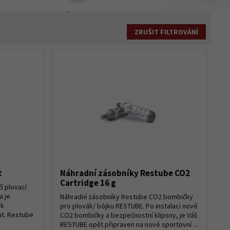
2 698,-
Kč
ZRUŠIT FILTROVÁNÍ
t
Náhradní zásobníky Restube CO2
Cartridge 16 g
í plovací
a je
Náhradní zásobníky Restube CO2 bombičky
 k
pro plovák/ bójku RESTUBE. Po instalaci nové
ut. Restube
CO2 bombičky a bezpečnostní klipsny, je Váš
RESTUBE opět připraven na nové sportovní ...