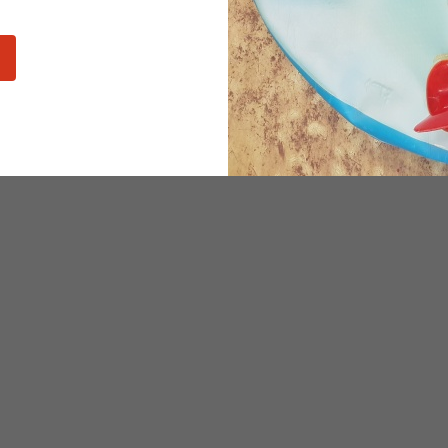
viditelnosti při plavání na otevře
 perfektním společníkem pro
Uplatnění najde také pro triatlonis
dy, triatlon, paddleboarding i
extrémní ...
avání. Nabízí nejen zvýšenou be...
o 5 ks
Na objednávku
750 Kč
Detail produktu
Detail