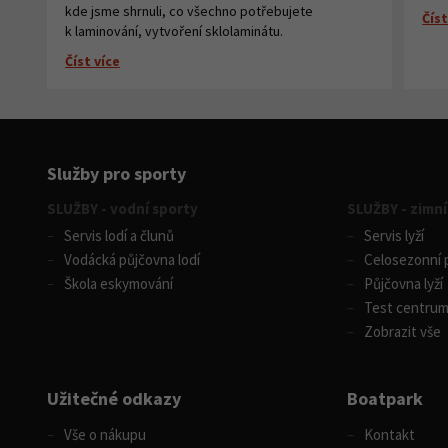
kde jsme shrnuli, co všechno potřebujete
Číst
k laminování, vytvoření sklolaminátu.
Číst více
Služby pro sporty
SLUŽBY - vodní sporty
SLUŽBY - zimní
Servis lodí a člunů
Servis lyží
Vodácká půjčovna lodí
Celosezonní p
Škola eskymování
Půjčovna lyží
Test centru
Zobrazit vše
Užitečné odkazy
Boatpark
Vše o nákupu
Kontakt