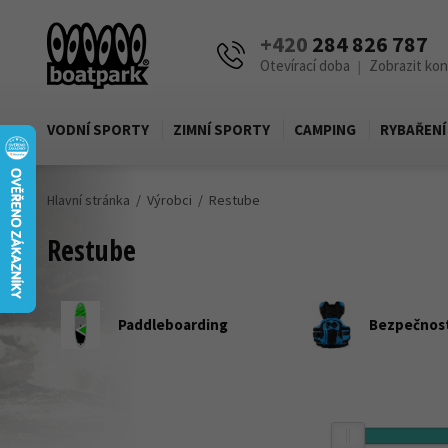
+420
284 826 787
Otevírací doba
Zobrazit ko
|
VODNÍ SPORTY
ZIMNÍ SPORTY
CAMPING
RYBAŘENÍ
Hlavní stránka
Výrobci
Restube
Restube
Paddleboarding
Bezpečnost
Cena
Zobrazit produkty pouze skladem