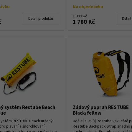
návku
Na objednávku
1 999 Kč
Detail produktu
Detail
č
1 780 Kč
ý systém Restube Beach
Zádový popruh RESTUBE
lue
Black/Yellow
systém RESTUBE Beach určený
Udělej si svůj Restube vak ještě pr
ro plavání a šnorchlování.
Restube Backpack Strap snadno p
 pomůcka, která v případě nouze
záchranný vak Restube a získáš b