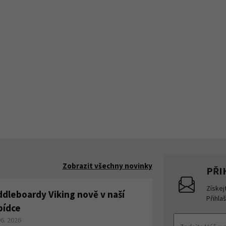
Zobrazit všechny novinky
PŘI
Získej
ddleboardy Viking nově v naší
Přihla
bídce
06. 2026