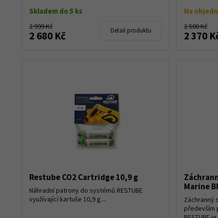
p...
Skladem do 5 ks
Na objed
2 999 Kč
2 500 Kč
Detail produktu
2 680 Kč
2 370 K
Restube CO2 Cartridge 10,9 g
Záchrann
Marine B
Náhradní patrony do systémů RESTUBE
využívající kartuše 10,9 g....
Záchranný 
především p
RESTUBE je