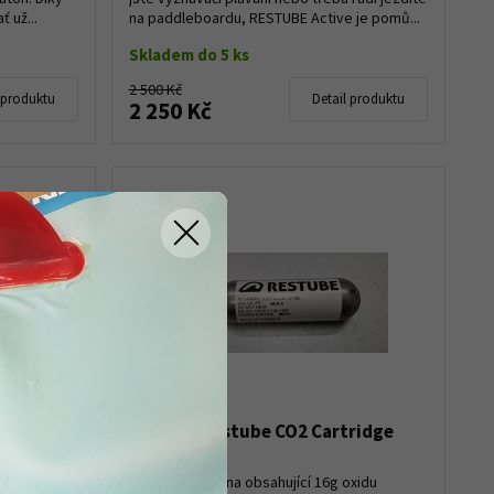
 už...
na paddleboardu, RESTUBE Active je pomů...
Skladem do 5 ks
2 500 Kč
 produktu
Detail produktu
2 250 Kč
Swim Buoy
Patrona Restube CO2 Cartridge
16g, 1 kus
y je
i a
Náhradní patrona obsahující 16g oxidu