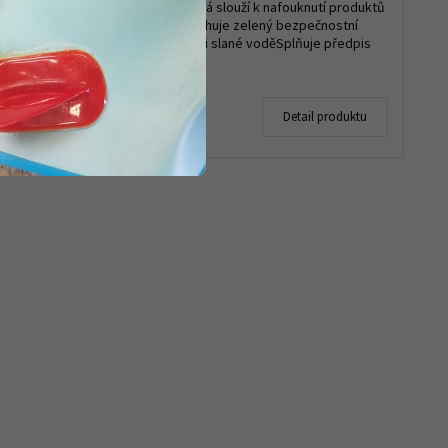
né vodě.
uhličitého, která slouží k nafouknutí produktů
ty, a další
RESTUBE.Obsahuje zelený bezpečnostní
klipOdolná vůči slané voděSplňuje předpis
DIN EN...
Skladem
125 Kč
 produktu
Detail produktu
100 Kč