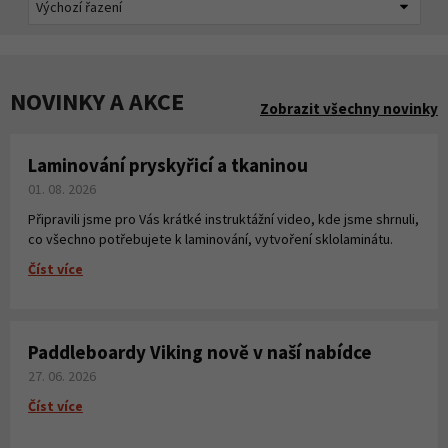
NOVINKY A AKCE
Zobrazit všechny novinky
Laminování pryskyřicí a tkaninou
01. 08. 2026
Připravili jsme pro Vás krátké instruktážní video, kde jsme shrnuli,
co všechno potřebujete k laminování, vytvoření sklolaminátu.
Číst více
Paddleboardy Viking nově v naší nabídce
27. 06. 2026
Číst více