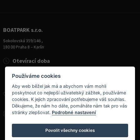
BOATPARK s.r.o.
Sokolovská 359/146 ,
180 00 Praha 8 – Karlín
Otevírací doba
Pondělí
8:00 - 19:00
Používáme cookies
Úterý - Pátek
10:00 - 19:00
Sobota
9:00 - 14:00
Aby web běžel jak má a abychom vám mohli
poskytnout co nejlepší uživatelský zážitek, používáme
+420 284 826 787
cookies. K jejich zpracování potřebujeme váš souhlas.
+420 604 728 042
Děkujeme, že nám ho dáte, pomáháte nám tak pro vás
stránky zlepšovat.
Podrobné nastavení
info@boatpark.cz
www.boatpark.cz
,
www.boatpark.eu
Povolit všechny cookies