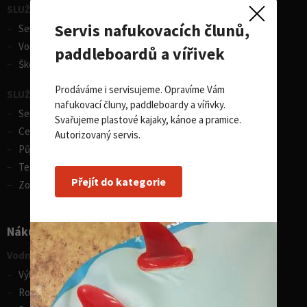
SLUŽBY - vodní sporty
Servis nafukovacích člunů,
Servis lodí a člunů
Vodácká půjčovna lodí
paddleboardů a vířivek
Škola eskymování
Prodáváme i servisujeme. Opravíme Vám
SLUŽBY - zimní sporty
nafukovací čluny, paddleboardy a vířivky.
Servis lyží
Svařujeme plastové kajaky, kánoe a pramice.
Celosezonní půjčovna lyží
Autorizovaný servis.
Půjčovna lyží
Test centrum SPORTEN
Přejít do kategorie
Zobrazit vše
Nákupní rádce
Vodní sporty
Výběr pádla na paddleboard
Rozdíly v paddleboardech