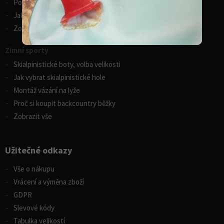
Porovnání kánoí Gumotex
Jak vybrat kajak
Zobrazit vše
Zimní sporty
Skialpinistické boty, volba velikosti
Jak vybrat skialpinistické hole
Montáž vázání na lyže
Proč si koupit backcountry běžky
Zobrazit vše
Užitečné odkazy
Vše o nákupu
Vrácení a výměna zboží
GDPR
Slevové kódy
Tabulka velikostí