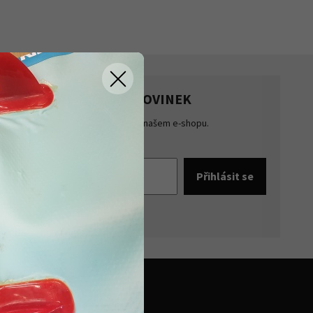
HLASTE SE K ODBĚRU NOVINEK
te přehled o novinkách a akcích na našem e-shopu.
šte se k odběru novinek.
pracováním osobních údajů