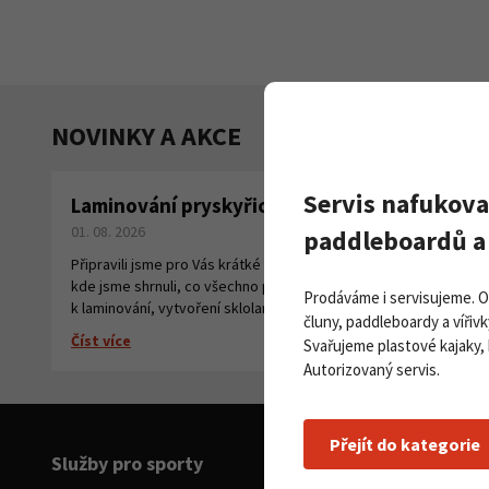
NOVINKY A AKCE
Servis nafukova
Laminování pryskyřicí a tkaninou
Pa
01. 08. 2026
na
paddleboardů a 
27. 
Připravili jsme pro Vás krátké instruktážní video,
kde jsme shrnuli, co všechno potřebujete
Číst
Prodáváme i servisujeme. 
k laminování, vytvoření sklolaminátu.
čluny, paddleboardy a vířivk
Číst více
Svařujeme plastové kajaky,
Autorizovaný servis.
Přejít do kategorie
Služby pro sporty