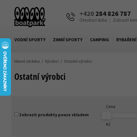
+420
284 826 787
Otevírací doba
Zobrazit ko
|
VODNÍ SPORTY
ZIMNÍ SPORTY
CAMPING
RYBAŘENÍ
Hlavní stránka
Výrobci
Ostatní výrobci
Ostatní výrobci
Cena
Zobrazit produkty pouze skladem
Kč