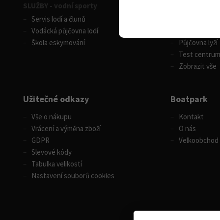
SLUŽBY - vodní sporty
SLUŽBY - zimní
Servis lodí a člunů
Servis lyží
Vodácká půjčovna lodí
Celosezonní p
Škola eskymování
Půjčovna lyží
Test centru
Zobrazit vše
Užitečné odkazy
Boatpark
Vše o nákupu
Kontakt
Vrácení a výměna zboží
O nás
GDPR
Velkoobchod
Slevové kódy
Tabulka velikostí
Nastavení souborů cookies