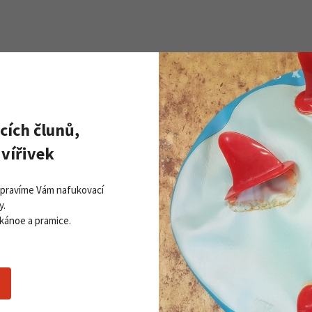
Zobrazit všechny novinky
PŘI
Získej
cích člunů,
ddleboardy Viking nově v naší
Přihla
bídce
vířivek
06. 2026
 více
Opravíme Vám nafukovací
y.
Souhlasím se
z
 kánoe a pramice.
Nákupní rádce