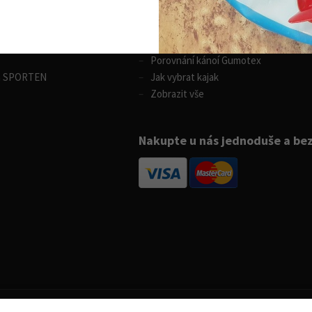
 sporty
Vodní sporty
Výběr pádla na paddleboard
ůjčovna lyží
Rozdíly v paddleboardech
Porovnání kánoí Gumotex
m SPORTEN
Jak vybrat kajak
Zobrazit vše
Nakupte u nás jednoduše a be