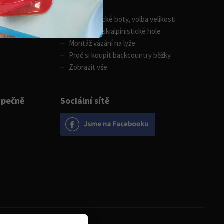
Zimní sporty
Skialpinistické boty, volba velikosti
Jak vybrat skialpinistické hole
Montáž vázání na lyže
Proč si koupit backcountry běžky
Zobrazit vše
zpečně
Sociální sítě