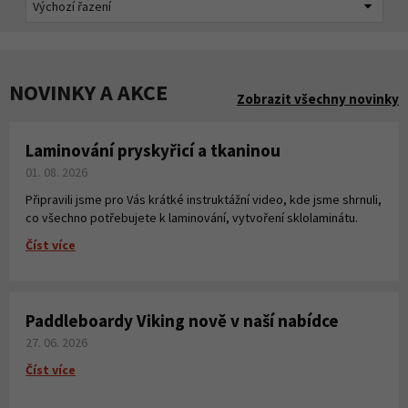
NOVINKY A AKCE
Zobrazit všechny novinky
Laminování pryskyřicí a tkaninou
01. 08. 2026
Připravili jsme pro Vás krátké instruktážní video, kde jsme shrnuli,
co všechno potřebujete k laminování, vytvoření sklolaminátu.
Číst více
Paddleboardy Viking nově v naší nabídce
27. 06. 2026
Číst více