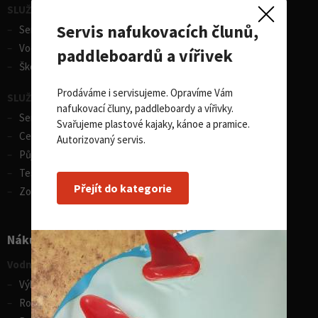
SLUŽBY - vodní sporty
Servis nafukovacích člunů,
Servis lodí a člunů
Vodácká půjčovna lodí
paddleboardů a vířivek
Škola eskymování
Prodáváme i servisujeme. Opravíme Vám
SLUŽBY - zimní sporty
nafukovací čluny, paddleboardy a vířivky.
Servis lyží
Svařujeme plastové kajaky, kánoe a pramice.
Celosezonní půjčovna lyží
Autorizovaný servis.
Půjčovna lyží
Test centrum SPORTEN
Přejít do kategorie
Zobrazit vše
Nákupní rádce
Vodní sporty
Výběr pádla na paddleboard
Rozdíly v paddleboardech