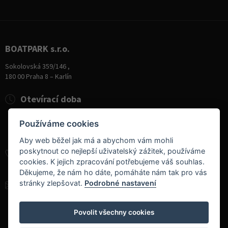
BOATPARK s.r.o.
Sokolovská 359/146 ,
180 00 Praha 8 – Karlín
Otevírací doba
Pondělí
8:00 - 19:00
Používáme cookies
Úterý - Pátek
10:00 - 19:00
Sobota
9:00 - 14:00
Aby web běžel jak má a abychom vám mohli
poskytnout co nejlepší uživatelský zážitek, používáme
+420 284 826 787
cookies. K jejich zpracování potřebujeme váš souhlas.
+420 604 728 042
Děkujeme, že nám ho dáte, pomáháte nám tak pro vás
stránky zlepšovat.
Podrobné nastavení
info@boatpark.cz
www.boatpark.cz
,
www.boatpark.eu
Povolit všechny cookies