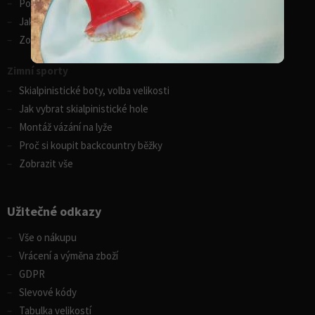
Porovnání kánoí Gumotex
Jak vybrat kajak
Zobrazit vše
Zimní sporty
Skialpinistické boty, volba velikosti
Jak vybrat skialpinistické hole
Montáž vázání na lyže
Proč si koupit backcountry běžky
Zobrazit vše
Užitečné odkazy
Vše o nákupu
Vrácení a výměna zboží
GDPR
Slevové kódy
Tabulka velikostí