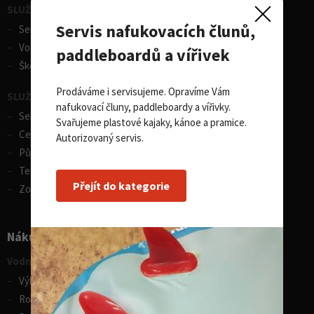
SLUŽBY - vodní sporty
Servis nafukovacích člunů,
Servis lodí a člunů
Vodácká půjčovna lodí
paddleboardů a vířivek
Škola eskymování
Prodáváme i servisujeme. Opravíme Vám
SLUŽBY - zimní sporty
nafukovací čluny, paddleboardy a vířivky.
Servis lyží
Svařujeme plastové kajaky, kánoe a pramice.
Celosezonní půjčovna lyží
Autorizovaný servis.
Půjčovna lyží
Test centrum SPORTEN
Přejít do kategorie
Zobrazit vše
Nákupní rádce
Vodní sporty
Výběr pádla na paddleboard
Rozdíly v paddleboardech