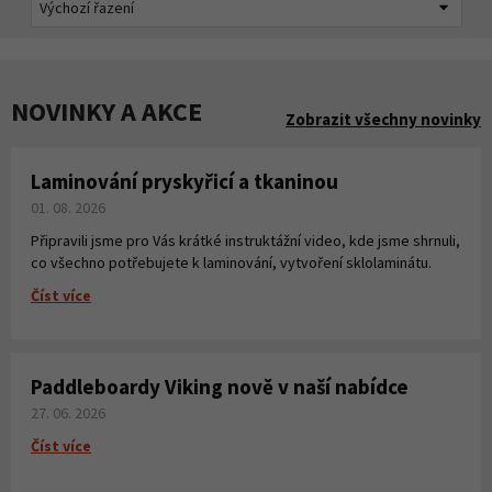
NOVINKY A AKCE
Zobrazit všechny novinky
Laminování pryskyřicí a tkaninou
01. 08. 2026
Připravili jsme pro Vás krátké instruktážní video, kde jsme shrnuli,
co všechno potřebujete k laminování, vytvoření sklolaminátu.
Číst více
Paddleboardy Viking nově v naší nabídce
27. 06. 2026
Číst více