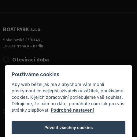
BOATPARK s.r.o.
Sokolovská 359/146 ,
180 00 Praha 8 – Karlín
Otevírací doba
Pondělí
8:00 - 19:00
Používáme cookies
Úterý - Pátek
10:00 - 19:00
Sobota
9:00 - 14:00
Aby web běžel jak má a abychom vám mohli
poskytnout co nejlepší uživatelský zážitek, používáme
+420 284 826 787
cookies. K jejich zpracování potřebujeme váš souhlas.
+420 604 728 042
Děkujeme, že nám ho dáte, pomáháte nám tak pro vás
stránky zlepšovat.
Podrobné nastavení
info@boatpark.cz
www.boatpark.cz
,
www.boatpark.eu
Povolit všechny cookies