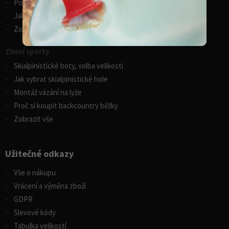
Porovnání kánoí Gumotex
Jak vybrat kajak
Zobrazit vše
Zimní sporty
Skialpinistické boty, volba velikosti
Jak vybrat skialpinistické hole
Montáž vázání na lyže
Proč si koupit backcountry běžky
Zobrazit vše
Užitečné odkazy
Vše o nákupu
Vrácení a výměna zboží
GDPR
Slevové kódy
Tabulka velikostí