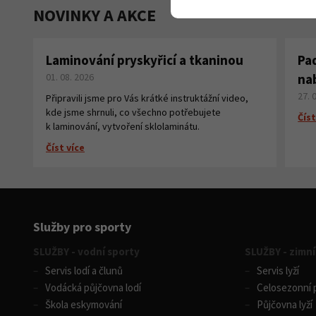
NOVINKY A AKCE
Laminování pryskyřicí a tkaninou
Pa
01. 08. 2026
na
27. 
Připravili jsme pro Vás krátké instruktážní video,
kde jsme shrnuli, co všechno potřebujete
Číst
k laminování, vytvoření sklolaminátu.
Číst více
Služby pro sporty
SLUŽBY - vodní sporty
SLUŽBY - zimní
Servis lodí a člunů
Servis lyží
Vodácká půjčovna lodí
Celosezonní p
Škola eskymování
Půjčovna lyží