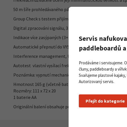
i rekreační uživatelé ocení její minimalistickou velikost a š
50 m šíře prohledávaného pásma
Group Check s testem přijímané frekvence a výkonu
Digital zpracováni signálu, 3 antény
Servis nafukova
Indikace více zasýpaných (3+) Markovací funkce,
paddleboardů a 
Automatické přepnutí do VYSÍLÁNI v případě druhé laviny -
Interference management, U-Turn alarm, podsvícený displ
Prodáváme i servisujeme. 
Autotest vlastní vysílací frekvence a výkonu, možnost upg
čluny, paddleboardy a vířivk
Poznámka: vypnutí mechanickým přepínačem je nutné potv
Svařujeme plastové kajaky,
Autorizovaný servis.
Hmotnost 165 g (včetně baterie)
Rozměry: 111 x 72 x 20
1 baterie AA
Přejít do kategorie
Originální balení obsahuje pouze jednoduchý popruh k noše