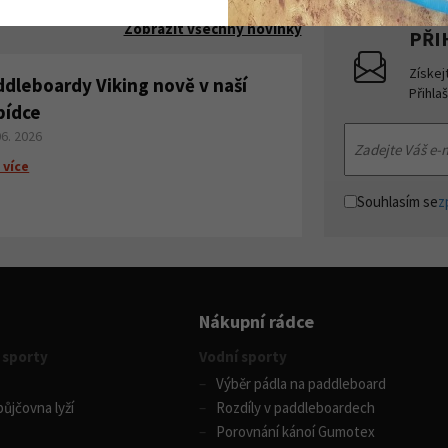
Zobrazit všechny novinky
PŘI
Získej
ddleboardy Viking nově v naší
Přihla
bídce
06. 2026
 více
Souhlasím se
z
Nákupní rádce
 sporty
Vodní sporty
Výběr pádla na paddleboard
ůjčovna lyží
Rozdíly v paddleboardech
Porovnání kánoí Gumotex