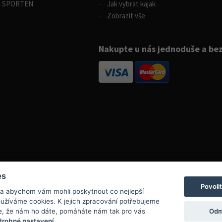
m SPORTEN
Jak vybrat kajak
Zobrazit vše
Nakupte u nás jednoduše a be
es
Povoli
 a abychom vám mohli poskytnout co nejlepší
info@boatpark.cz
používáme cookies. K jejich zpracování potřebujeme
www.boatpark.cz
,
www.boatpark.eu
Odm
e, že nám ho dáte, pomáháte nám tak pro vás
robné nastavení