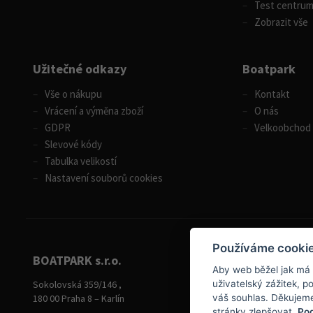
Test centru
Zobrazit vše
Užitečné odkazy
Boatpark
Vše o nákupu
Kontakt
Vrácení a výměna zboží
O nás
GDPR
Velkoobchod
Slevové kódy
Tabulka velikostí
Nastavení souborů cookies
Používáme cooki
BOATPARK s.r.o.
Aby web běžel jak má
+420 284 826 787
Sokolovská 359/146 ,
uživatelský zážitek, 
+420 604 728 042
180 00 Praha 8 – Karlín
váš souhlas. Děkujem
stránky zlepšovat.
Pod