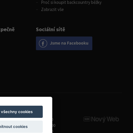
Proč si koupit backcountry běžky
Zobrazit vše
zpečně
Sociální sítě
Otevírací doba
t všechny cookies
Pondělí
8:00 - 19:00
Úterý - Pátek
10:00 - 19:00
ítnout cookies
Sobota
9:00 - 14:00