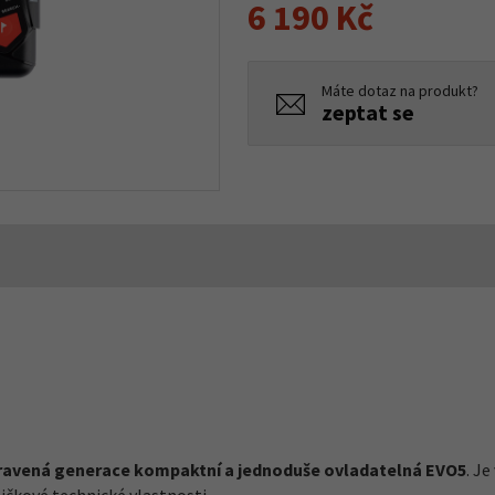
6 190 Kč
Máte dotaz na produkt?
zeptat se
upravená generace kompaktní a jednoduše ovladatelná EVO5
. J