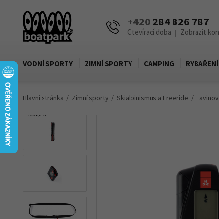
+420
284 826 787
Otevírací doba
Zobrazit ko
|
VODNÍ SPORTY
ZIMNÍ SPORTY
CAMPING
RYBAŘENÍ
Hlavní stránka
Zimní sporty
Skialpinismus a Freeride
Lavinov
Další 3