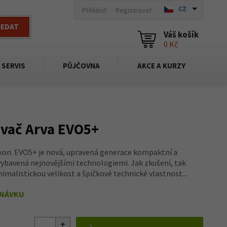
CZ
Přihlásit
Registrovat
LEDAT
Váš košík
0 Kč
SERVIS
PŮJČOVNA
AKCE A KURZY
vač Arva EVO5+
ýkon. EVO5+ je nová, upravená generace kompaktní a
vybavená nejnovějšími technologiemi. Jak zkušení, tak
inimalistickou velikost a špičkové technické vlastnost...
DNÁVKU