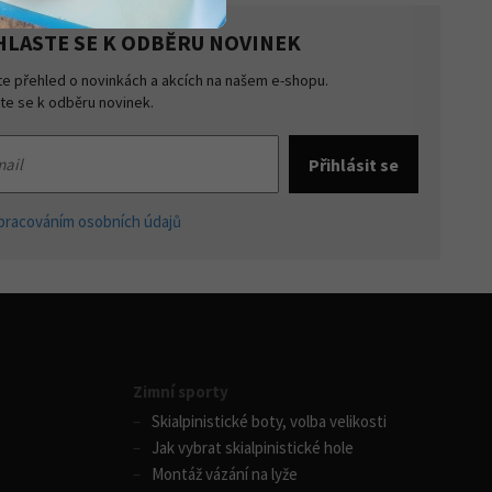
HLASTE SE K ODBĚRU NOVINEK
te přehled o novinkách a akcích na našem e-shopu.
šte se k odběru novinek.
pracováním osobních údajů
Zimní sporty
Skialpinistické boty, volba velikosti
Jak vybrat skialpinistické hole
Montáž vázání na lyže