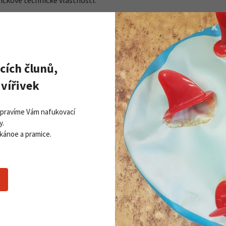
pičkové technické vlastnosti.
cích člunů,
vířivek
 timer
ej
Opravíme Vám nafukovací
rade.
y.
rdit krátkým stisknutím tlačítka MARKING.
 kánoe a pramice.
ní EVO5+. Předpokládá se nošení přístroje v kapse bundy, dresu n