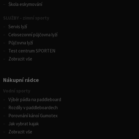
Škola eskymování
SLUŽBY - zimní sporty
Servis lyží
Celosezonní půjčovna lyží
Půjčovna lyží
Test centrum SPORTEN
Zobrazit vše
Nákupní rádce
Vodní sporty
Výběr pádla na paddleboard
Rozdíly v paddleboardech
Porovnání kánoí Gumotex
Jak vybrat kajak
Zobrazit vše