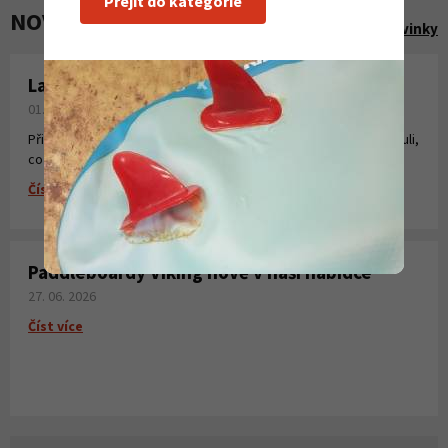
Přejít do kategorie
NOVINKY A AKCE
Zobrazit všechny novinky
Laminování pryskyřicí a tkaninou
01. 08. 2026
Připravili jsme pro Vás krátké instruktážní video, kde jsme shrnuli,
co všechno potřebujete k laminování, vytvoření sklolaminátu.
Číst více
Paddleboardy Viking nově v naší nabídce
27. 06. 2026
Číst více