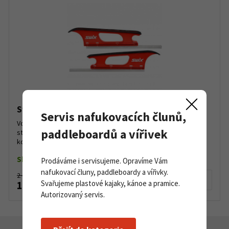
Swix T0766 Voskovací plastový profil
Servis nafukovacích člunů,
Voskovací plastový profil SWIX T0766 se hodí k voskovacím
paddleboardů a vířivek
stolům T0076, T0076-2, T00754 a T0075W. Stejný profil na obou
koncích. Obsahuje držák na fixaci vázání. Vhodný j...
Skladem do 5 ks
Prodáváme i servisujeme. Opravíme Vám
nafukovací čluny, paddleboardy a vířivky.
2 699 Kč
Detail produktu
Svařujeme plastové kajaky, kánoe a pramice.
1 900 Kč
Autorizovaný servis.