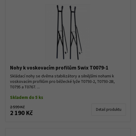
Nohy k voskovacím profilům Swix T0079-1
Skládací nohy se dvěma stabilizátory a silnějšími nohami k
voskovacím profilům pro běžecké lyže T0793-2, T0793-2B,
T0795 a T0767. ...
Skladem do 5 ks
2 599 Kč
Detail produktu
2 190 Kč