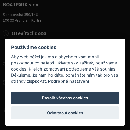
BOATPARK s.r.o.
Sokolovská 359/146 ,
180 00 Praha 8 – Karlín
Otevírací doba
Pondělí
8:00 - 19:00
Používáme cookies
Úterý - Pátek
10:00 - 19:00
Sobota
9:00 - 14:00
Aby web běžel jak má a abychom vám mohli
poskytnout co nejlepší uživatelský zážitek, používáme
+420 284 826 787
cookies. K jejich zpracování potřebujeme váš souhlas.
+420 604 728 042
Děkujeme, že nám ho dáte, pomáháte nám tak pro vás
stránky zlepšovat.
Podrobné nastavení
info@boatpark.cz
www.boatpark.cz
,
www.boatpark.eu
Povolit všechny cookies
Odmítnout cookies