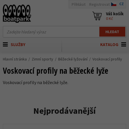
CZ
Přihlásit
Registrovat
Váš košík
0 Kč
HLEDAT
SLUŽBY
KATALOG
Hlavní stránka
Zimní sporty
Běžecké lyžování
Voskovací profily
Voskovací profily na běžecké lyže
Voskovací profily na běžecké lyže.
Nejprodávanější