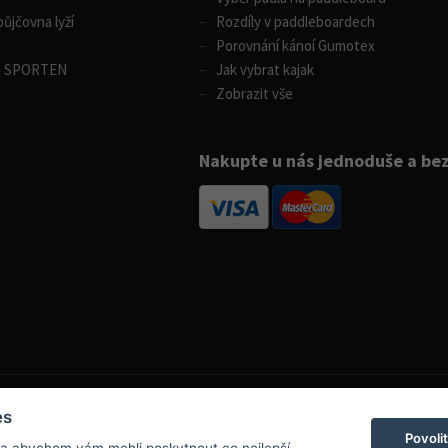
ůjčovna lyží
Rozdíly v paddleboardech
Porovnání kánoí Gumotex
m SPORTEN
Jak vybrat kajak
Zobrazit vše
Nakupte u nás jednoduše a be
es
Povoli