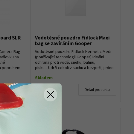
oard SLR
Vodotěsné pouzdro Fidlock Maxi
bag se zavíráním Gooper
 Camera Bag
Vodotěsné pouzdro Fidlock Hermetic Medi
cadlovku na
(používající technologii Gooper) ideální
lné
ochrana proti vodě, sněhu, bahnu,
ím popruhem
písku... Udrží cokoli v suchu a bezpečí, jedno
jestli i...
Skladem
750 Kč
 produktu
Detail produktu
690 Kč