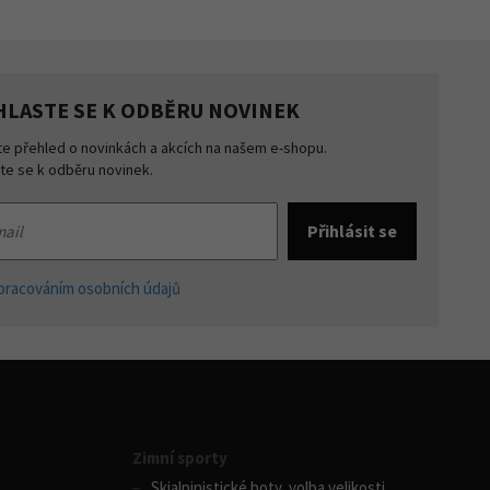
HLASTE SE K ODBĚRU NOVINEK
te přehled o novinkách a akcích na našem e-shopu.
šte se k odběru novinek.
pracováním osobních údajů
Zimní sporty
Skialpinistické boty, volba velikosti