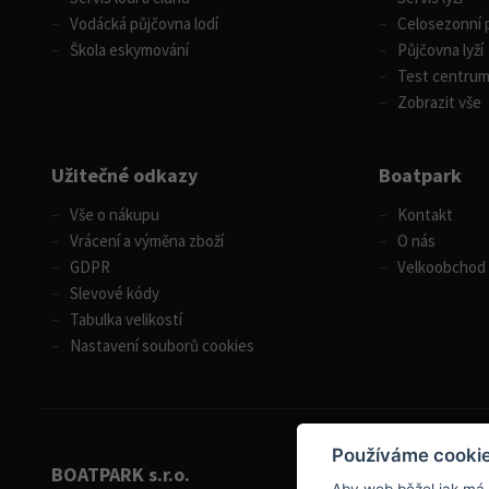
Vodácká půjčovna lodí
Celosezonní p
Škola eskymování
Půjčovna lyží
Test centru
Zobrazit vše
Užitečné odkazy
Boatpark
Vše o nákupu
Kontakt
Vrácení a výměna zboží
O nás
GDPR
Velkoobchod
Slevové kódy
Tabulka velikostí
Nastavení souborů cookies
Používáme cooki
BOATPARK s.r.o.