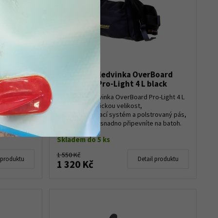
t bag 5 L
Vodotěsná ledvinka OverBoard
Waistpack Pro-Light 4 L black
 je velice
í pro věci,
Vodotěsná ledvinka OverBoard Pro-Light 4 L
ní pytel je
black má praktickou velikost,
..
uzavírací rolovací systém a polstrovaný pás,
takže ledvinku snadno připevníte na batoh.
Rolovací ...
Skladem do 5 ks
1 550 Kč
 produktu
Detail produktu
1 320 Kč