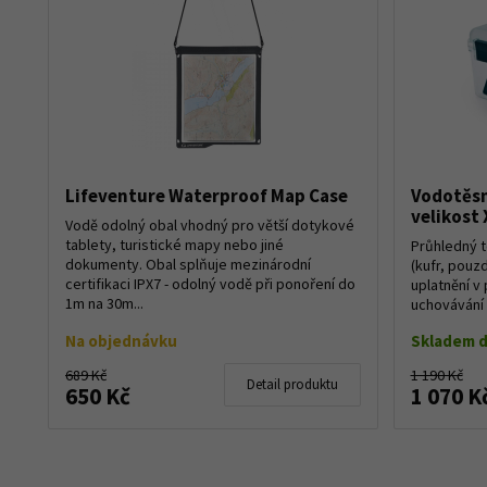
Lifeventure Waterproof Map Case
Vodotěsn
velikost 
Vodě odolný obal vhodný pro větší dotykové
tablety, turistické mapy nebo jiné
Průhledný 
dokumenty. Obal splňuje mezinárodní
(kufr, pouz
certifikaci IPX7 - odolný vodě při ponoření do
uplatnění v 
1m na 30m...
uchovávání 
atd. Vo...
Na objednávku
Skladem d
689 Kč
1 190 Kč
Detail produktu
650 Kč
1 070 K