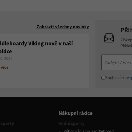
Zobrazit všechny novinky
PŘI
Získej
ddleboardy Viking nově v naší
Přihla
bídce
06. 2026
 více
Souhlasím se
z
Nákupní rádce
 sporty
Vodní sporty
Výběr pádla na paddleboard