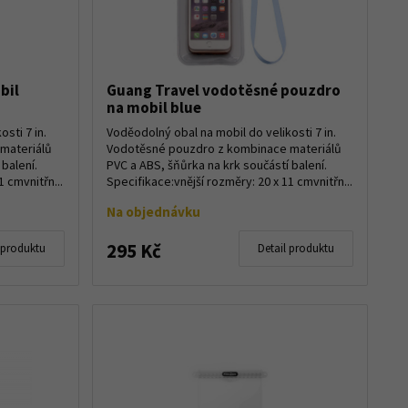
bil
Guang Travel vodotěsné pouzdro
na mobil blue
sti 7 in.
Voděodolný obal na mobil do velikosti 7 in.
materiálů
Vodotěsné pouzdro z kombinace materiálů
balení.
PVC a ABS, šňůrka na krk součástí balení.
1 cmvnitřn...
Specifikace:vnější rozměry: 20 x 11 cmvnitřn...
Na objednávku
295 Kč
 produktu
Detail produktu