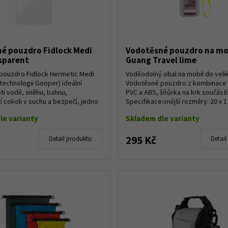
é pouzdro Fidlock Medi
Vodotěsné pouzdro na mo
sparent
Guang Travel lime
pouzdro Fidlock Hermetic Medi
Voděodolný obal na mobil do veliko
 technologii Gooper) ideální
Vodotěsné pouzdro z kombinace 
ti vodě, sněhu, bahnu,
PVC a ABS, šňůrka na krk součástí 
ží cokoli v suchu a bezpečí, jedno
Specifikace:vnější rozměry: 20 x 1
le varianty
Skladem dle varianty
295 Kč
Detail produktu
Detail