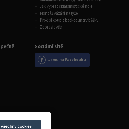
Jak vybrat skialpinistické hole
Montáž vázání na lyže
Proč si koupit backcountry běžky
Zobrazit vše
zpečně
Sociální sítě
Otevírací doba
t všechny cookies