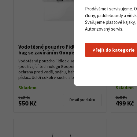
Prodáváme i servisujeme. 
čluny, paddleboardy a vířivk
Svařujeme plastové kajaky,
Autorizovaný servis.
Vodotěsné pouzdro Fidlock Multi
Vodotěsný
Přejít do kategorie
bag se zavíráním Gooper
nejen na
Vodotěsné pouzdro Fidlock Hermetic Medi
Vodotěsný ob
(používající technologii Gooper) ideální
další potře
ochrana proti vodě, sněhu, bahnu,
provedení u
písku... Udrží cokoli v suchu a bezpečí, jedno
lékarna na 
jestli i...
konstrukce.
Skladem
Skladem
820 Kč
650 Kč
Detail produktu
550 Kč
499 Kč