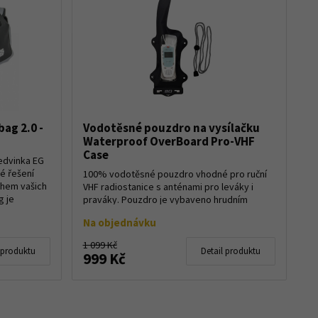
ag 2.0 -
Vodotěsné pouzdro na vysílačku
Waterproof OverBoard Pro-VHF
Case
edvinka EG
é řešení
100% vodotěsné pouzdro vhodné pro ruční
ěhem vašich
VHF radiostanice s anténami pro leváky i
g je
praváky. Pouzdro je vybaveno hrudním
popruhem a průhledným předním a zadním
Na objednávku
okénkem, takž...
1 099 Kč
 produktu
Detail produktu
999 Kč