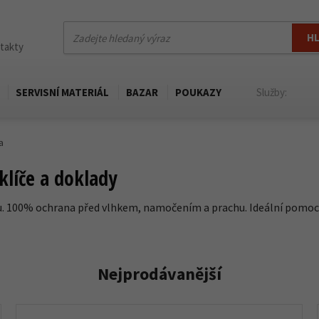
H
ntakty
SERVISNÍ MATERIÁL
BAZAR
POUKAZY
Služby:
a
klíče a doklady
ku. 100% ochrana před vlhkem, namočením a prachu. Ideální pomoc
Nejprodávanější