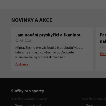
NOVINKY A AKCE
Laminování pryskyřicí a tkaninou
Pa
01. 08. 2026
na
27. 
Připravili jsme pro Vás krátké instruktážní video,
kde jsme shrnuli, co všechno potřebujete
Číst
k laminování, vytvoření sklolaminátu.
Číst více
Služby pro sporty
SLUŽBY - vodní sporty
SLUŽBY - zimní
Servis lodí a člunů
Servis lyží