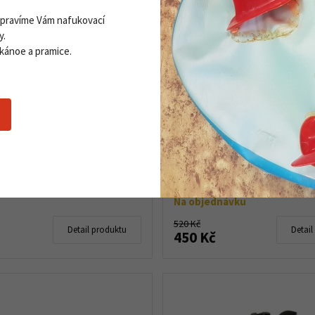
Opravíme Vám nafukovací
y.
 kánoe a pramice.
 obal Palm First Aid 3 L
Lodní pytel Overboard Fla
 lékárničku
Lodní pytel Overboard Flat bag 5 L
kvalitní příruční lodní pytel, ideáln
al Palm First Aid 3 L na lékárnu a
které potřebujete mít po ruce. Lod
bné vybavení. Průhlédné
100% vodotěsný, vybaven karabi.
snadňuje hledání. Vodotěsná
vodě je nutností. Svařovaní
..
Na objednávku
520 Kč
Detail produktu
Detail
450 Kč