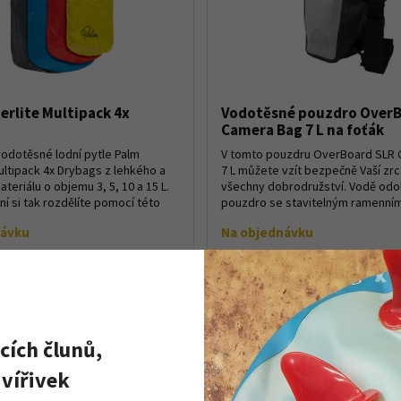
erlite Multipack 4x
Vodotěsné pouzdro OverB
Camera Bag 7 L na foťák
vodotěsné lodní pytle Palm
V tomto pouzdru OverBoard SLR
ultipack 4x Drybags z lehkého a
7 L můžete vzít bezpečně Vaší zr
teriálu o objemu 3, 5, 10 a 15 L.
všechny dobrodružství. Vodě odo
í si tak rozdělíte pomocí této
pouzdro se stavitelným ramenn
a ochrann...
návku
Na objednávku
1 050 Kč
Detail produktu
Detail
990 Kč
cích člunů,
vířivek