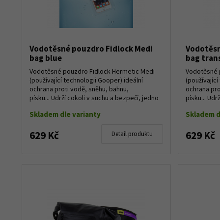
Vodotěsné pouzdro Fidlock Medi
Vodotěsn
bag blue
bag tran
Vodotěsné pouzdro Fidlock Hermetic Medi
Vodotěsné 
(používající technologii Gooper) ideální
(používající
ochrana proti vodě, sněhu, bahnu,
ochrana pro
písku... Udrží cokoli v suchu a bezpečí, jedno
písku... Udr
jestli i...
jestli i...
Skladem dle varianty
Skladem d
629 Kč
629 Kč
Detail produktu