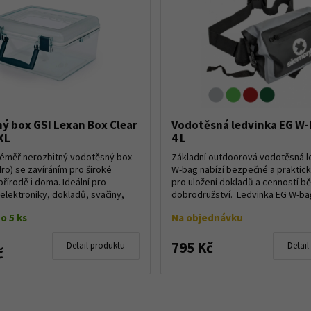
ý box GSI Lexan Box Clear
Vodotěsná ledvinka EG W-b
XL
4 L
téměř nerozbitný vodotěsný box
Základní outdoorová vodotěsná l
dro) se zavíráním pro široké
W-bag nabízí bezpečné a praktick
přírodě i doma. Ideální pro
pro uložení dokladů a cenností b
elektroniky, dokladů, svačiny,
dobrodružství. Ledvinka EG W-ba
navrže...
o 5 ks
Na objednávku
795 Kč
Detail produktu
Detail
č