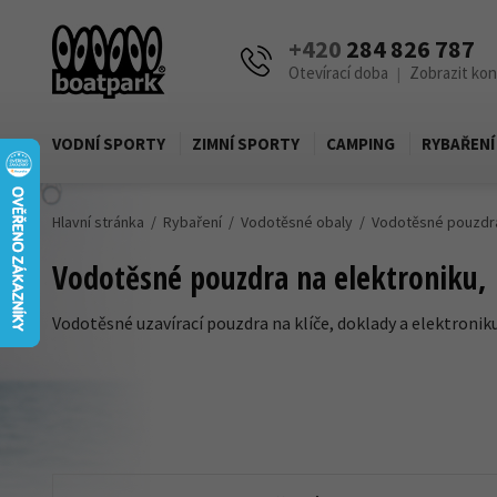
+420
284 826 787
Otevírací doba
Zobrazit ko
|
VODNÍ SPORTY
ZIMNÍ SPORTY
CAMPING
RYBAŘENÍ
Hlavní stránka
Rybaření
Vodotěsné obaly
Vodotěsné pouzdr
Vodotěsné pouzdra na elektroniku, 
Vodotěsné uzavírací pouzdra na klíče, doklady a elektroni