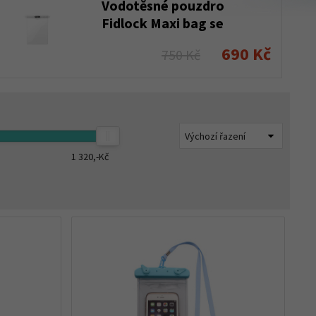
Vodotěsné pouzdro
Fidlock Maxi bag se
zavíráním Gooper
690 Kč
750 Kč
1 320,-
Kč