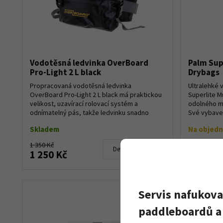
Vodotěsná ledvinka OverBoard
Palm Sup
Pro-Light 2 L black
Drybags
Propracovaná vodotěsná ledvinka
Ultralehké 
OverBoard Pro-Light 2 L black má praktickou
Superlite M
velikost, uzavírací rolovací systém a
odolného ma
odnímatelný pás, takže ledvinku snadno
Své vybaven
připevníte na bat...
sa...
Skladem
Na objed
1 350 Kč
1 060 Kč
Detail produktu
1 250 Kč
990 Kč
Servis nafukova
paddleboardů a 