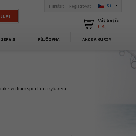
CZ
Přihlásit
Registrovat
LEDAT
Váš košík
0 Kč
SERVIS
PŮJČOVNA
AKCE A KURZY
ník k vodním sportům i rybaření.