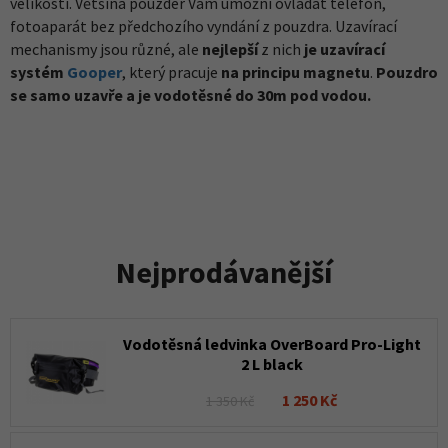
velikosti. Většina pouzder Vám umožní ovládat telefon,
fotoaparát bez předchozího vyndání z pouzdra. Uzavírací
mechanismy jsou různé, ale
nejlepší
z nich
je uzavírací
systém
Gooper
, který pracuje
na principu magnetu
.
Pouzdro
se samo uzavře a je vodotěsné do 30m pod vodou.
Nejprodávanější
Vodotěsná ledvinka OverBoard Pro-Light
2 L black
1 250 Kč
1 350 Kč