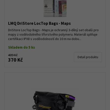
LMQ DriStore LocTop Bags - Maps
DriStore LocTop Bags - Maps je ochranný 3-dílný set obalů pro
mapy z voděodolného třívrstvého polymeru. Materiál splňuje
certifikaci IPX8 s voděodolností do 10 m na dobu...
Skladem do 5 ks
409 Kč
Detail produktu
370 Kč