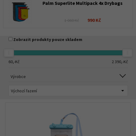
Palm Superlite Multipack 4x Drybags
990 Kč
1 060 Kč
Zobrazit produkty pouze skladem
60,-
Kč
2 390,-
Kč
Výrobce