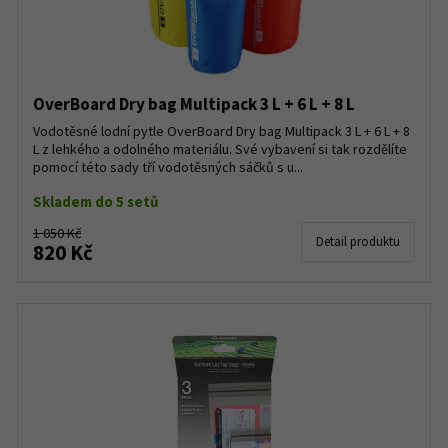
OverBoard Dry bag Multipack 3 L + 6 L + 8 L
Vodotěsné lodní pytle OverBoard Dry bag Multipack 3 L + 6 L + 8
L z lehkého a odolného materiálu. Své vybavení si tak rozdělíte
pomocí této sady tří vodotěsných sáčků s u...
Skladem do 5 setů
1 050 Kč
Detail produktu
820 Kč