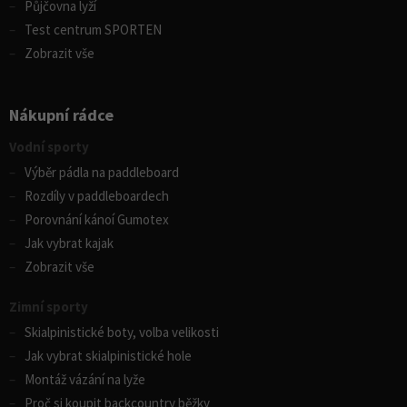
Půjčovna lyží
Test centrum SPORTEN
Zobrazit vše
Nákupní rádce
Vodní sporty
Výběr pádla na paddleboard
Rozdíly v paddleboardech
Porovnání kánoí Gumotex
Jak vybrat kajak
Zobrazit vše
Zimní sporty
Skialpinistické boty, volba velikosti
Jak vybrat skialpinistické hole
Montáž vázání na lyže
Proč si koupit backcountry běžky