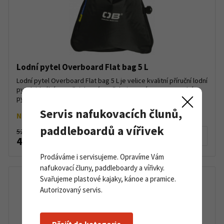
Lodní pytel Overboard Flat bag 5 L
Lodní pytel Overboard Flat bag 5 L je velice kvalitní příruční lodní
pytel, ideální pro věci, které potřebujete mít po ruce. Lodní
pytel je 100% vodotěsný, vybaven karabi...
Servis nafukovacích člunů,
Na objednávku
paddleboardů a vířivek
520 Kč
Detail produktu
450 Kč
Prodáváme i servisujeme. Opravíme Vám
nafukovací čluny, paddleboardy a vířivky.
Svařujeme plastové kajaky, kánoe a pramice.
Autorizovaný servis.