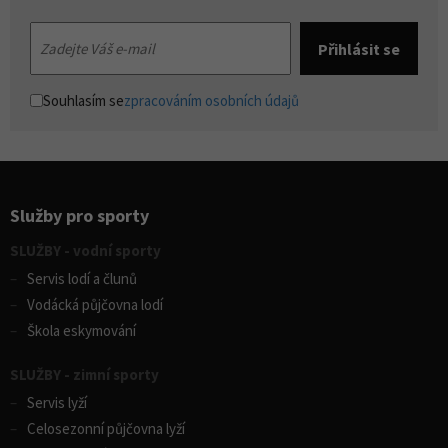
Souhlasím se
zpracováním osobních údajů
Služby pro sporty
SLUŽBY - vodní sporty
Servis lodí a člunů
Vodácká půjčovna lodí
Škola eskymování
SLUŽBY - zimní sporty
Servis lyží
Celosezonní půjčovna lyží