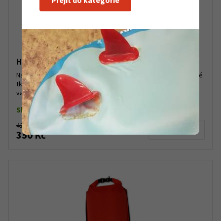
Přejít do kategorie
Hiko lodní vak TPU 2 L
Nafukovací vak TPU 2 L s horním plněním. Vak je vyroben z lehké
tkaniny zesílený vazbou Ripstop s TPU zátěrem pro svařované
vaky. Extrémně lehký materiál, pevný a mimořád...
Skladem do 5 ks
420 Kč
Detail produktu
350 Kč