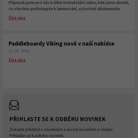
Připravili jsme pro Vás krátké instruktážní video, kde jsme shrnuli,
co všechno potřebujete k laminování, vytvoření sklolaminátu.
Číst více
Paddleboardy Viking nově v naší nabídce
27. 06. 2026
Číst více
PŘIHLASTE SE K ODBĚRU NOVINEK
Získejte přehled o novinkách a akcích na našem e-shopu.
Přihlašte se k odběru novinek.