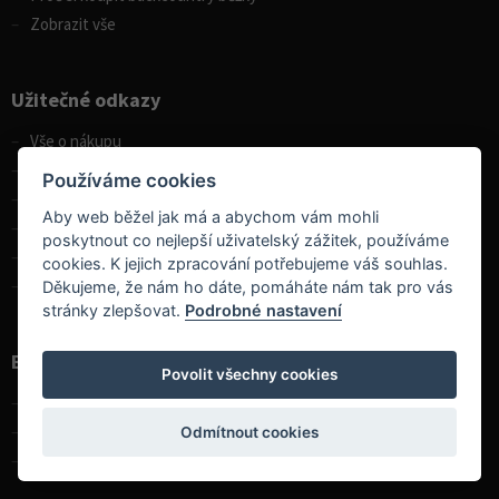
Zobrazit vše
Užitečné odkazy
Vše o nákupu
Vrácení a výměna zboží
Používáme cookies
GDPR
Aby web běžel jak má a abychom vám mohli
Slevové kódy
poskytnout co nejlepší uživatelský zážitek, používáme
Tabulka velikostí
cookies. K jejich zpracování potřebujeme váš souhlas.
Nastavení souborů cookies
Děkujeme, že nám ho dáte, pomáháte nám tak pro vás
stránky zlepšovat.
Podrobné nastavení
Boatpark
Povolit všechny cookies
Kontakt
O nás
Odmítnout cookies
Velkoobchod