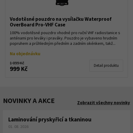
Vodotěsné pouzdro na vysílačku Waterproof
OverBoard Pro-VHF Case
100% vodotěsné pouzdro vhodné pro ruční VHF radiostanice s
anténami pro leváky i praváky. Pouzdro je vybaveno hrudním
popruhem a průhledným předním a zadním okénkem, takž...
Na objednávku
1 099 Kč
Detail produktu
999 Kč
NOVINKY A AKCE
Zobrazit všechny novinky
Laminování pryskyřicí a tkaninou
01. 08. 2026