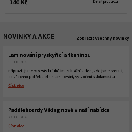
340 Kč
Detail produktu
NOVINKY A AKCE
Zobrazit všechny novinky
Laminování pryskyřicí a tkaninou
01. 08. 2026
Připravili jsme pro Vás krátké instruktážní video, kde jsme shrnuli,
co všechno potřebujete k laminování, vytvoření sklolaminátu.
Číst více
Paddleboardy Viking nově v naší nabídce
27. 06. 2026
Číst více