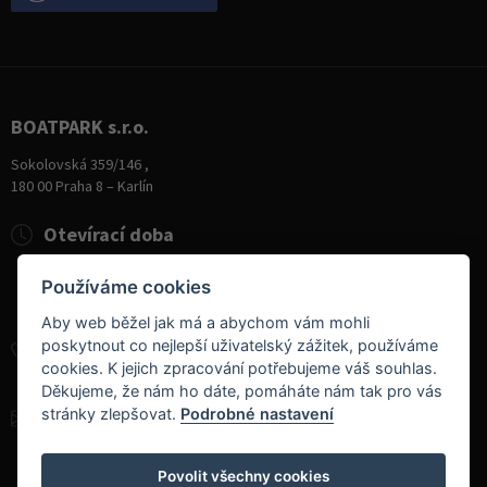
BOATPARK s.r.o.
Sokolovská 359/146 ,
180 00 Praha 8 – Karlín
Otevírací doba
Pondělí
8:00 - 19:00
Používáme cookies
Úterý - Pátek
10:00 - 19:00
Sobota
9:00 - 14:00
Aby web běžel jak má a abychom vám mohli
poskytnout co nejlepší uživatelský zážitek, používáme
+420 284 826 787
cookies. K jejich zpracování potřebujeme váš souhlas.
+420 604 728 042
Děkujeme, že nám ho dáte, pomáháte nám tak pro vás
stránky zlepšovat.
Podrobné nastavení
info@boatpark.cz
www.boatpark.cz
,
www.boatpark.eu
Povolit všechny cookies