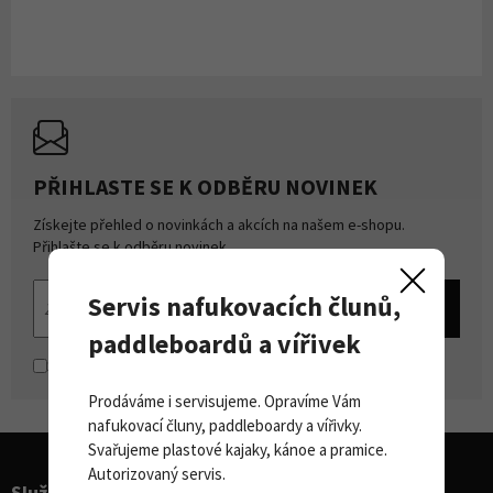
PŘIHLASTE SE K ODBĚRU NOVINEK
Získejte přehled o novinkách a akcích na našem e-shopu.
Přihlašte se k odběru novinek.
Servis nafukovacích člunů,
paddleboardů a vířivek
Souhlasím se
zpracováním osobních údajů
Prodáváme i servisujeme. Opravíme Vám
nafukovací čluny, paddleboardy a vířivky.
Svařujeme plastové kajaky, kánoe a pramice.
Autorizovaný servis.
Služby pro sporty