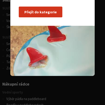
SLUŽBY - vodní sporty
Přejít do kategorie
Servis lodí a člunů
Vodácká půjčovna lodí
Škola eskymování
SLUŽBY - zimní sporty
Servis lyží
Celosezonní půjčovna lyží
Půjčovna lyží
Test centrum SPORTEN
Zobrazit vše
Nákupní rádce
Vodní sporty
Výběr pádla na paddleboard
Rozdíly v paddleboardech