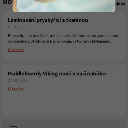
NOVINKY A AKCE
Zobrazit všechny novinky
Laminování pryskyřicí a tkaninou
01. 08. 2026
Připravili jsme pro Vás krátké instruktážní video, kde jsme shrnuli,
co všechno potřebujete k laminování, vytvoření sklolaminátu.
Číst více
Paddleboardy Viking nově v naší nabídce
27. 06. 2026
Číst více