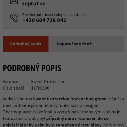
zeptat se
Pro více informací volejte na naší linku.
+420 604 728 042
Podrobný popis
Doporučené zboží
PODROBNÝ POPIS
Výrobce
Sweet Protection
Číslo zboží
11700100
Vodácká helma
Sweet Protection Rocker bud green
je špička
mezi přilbami již pár let díky funkčnosti a designu.
Thermoplastová skořepina vyztužená karbonovými vlákny je
tvarována tak, aby byl
případný náraz roznesen do co
největší plochy a tím bylo zamezeno úrazu hlavy
. Karbonový