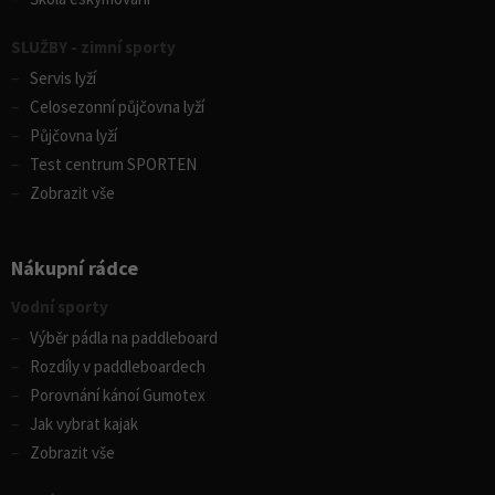
SLUŽBY - zimní sporty
Servis lyží
Celosezonní půjčovna lyží
Půjčovna lyží
Test centrum SPORTEN
Zobrazit vše
Nákupní rádce
Vodní sporty
Výběr pádla na paddleboard
Rozdíly v paddleboardech
Porovnání kánoí Gumotex
Jak vybrat kajak
Zobrazit vše