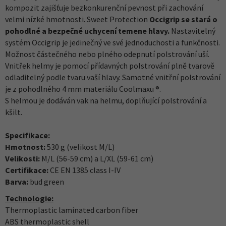
kompozit zajišťuje bezkonkurenční pevnost při zachování
velmi nízké hmotnosti. Sweet Protection
Occigrip se stará o
pohodlné a bezpečné uchycení temene hlavy.
Nastavitelný
systém Occigrip je jedinečný ve své jednoduchosti a funkčnosti.
Možnost částečného nebo plného odepnutí polstrování uší.
Vnitřek helmy je pomocí přídavných polstrování plně tvarově
odladitelný podle tvaru vaší hlavy. Samotné vnitřní polstrování
je z pohodlného 4 mm materiálu Coolmaxu ®.
S helmou je dodáván vak na helmu, doplňující polstrování a
kšilt.
Specifikace:
Hmotnost:
530
g (velikost M/L)
Velikosti:
M/L (56-59 cm) a L/XL (59-61 cm)
Certifikace:
CE EN 1385 class I-IV
Barva:
bud green
Technologie:
Thermoplastic laminated carbon fiber
ABS thermoplastic shell