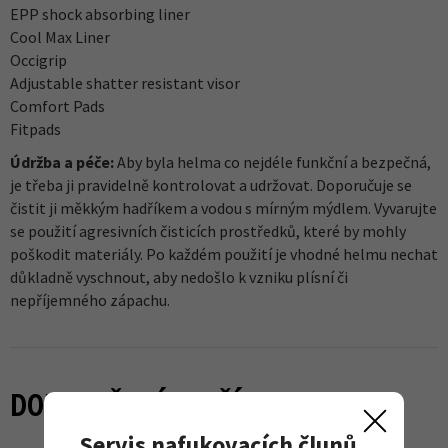
EPP shock absorbing liner
Cool Max Liner
Occigrip
Adjustable shatter resistant visor
Comfort Pads
Fitpads
Údržba a péče:
Aby byla helma co nejdéle funkční a bezpečná,
je třeba ji pravidelně kontrolovat a udržovat. Doporučuje se
čistit ji měkkým hadříkem a vodou s mírným mýdlem. Vyvarujte
se použití agresivních čisticích prostředků, které by mohly
poškodit materiály. Po každém použití je vhodné helmu nechat
důkladně vyschnout, aby nedošlo k vzniku plísní či
nepříjemného zápachu.
DOPORUČENÉ ZBOŽÍ
Servis nafukovacích člunů,