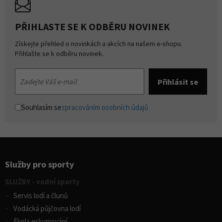
PŘIHLASTE SE K ODBĚRU NOVINEK
Získejte přehled o novinkách a akcích na našem e-shopu.
Přihlašte se k odběru novinek.
Souhlasím se
zpracováním osobních údajů
Služby pro sporty
SLUŽBY - vodní sporty
Servis lodí a člunů
Vodácká půjčovna lodí
Škola eskymování