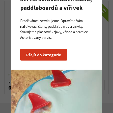
DOPRAVA
paddleboardů a vířivek
ZDARMA
Prodáváme i servisujeme. Opravíme Vám
nafukovací čluny, paddleboardy a vířivky.
Svařujeme plastové kajaky, kánoe a pramice.
Autorizovaný servis.
Přejít do kategorie
Plovací vesta Palm Extrem PFD ocean cobalt
Skladem dle varianty
7 150 Kč
Detail produktu
6 760 Kč