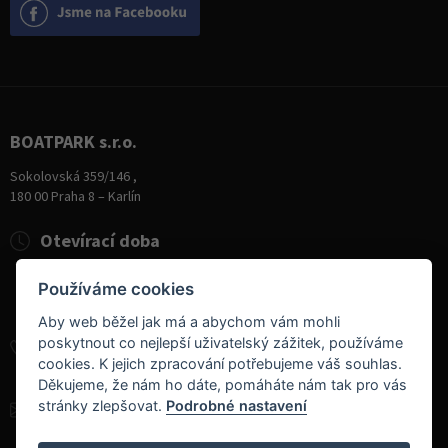
BOATPARK s.r.o.
Sokolovská 359/146 ,
180 00 Praha 8 – Karlín
Otevírací doba
Pondělí
8:00 - 19:00
Používáme cookies
Úterý - Pátek
10:00 - 19:00
Sobota
9:00 - 14:00
Aby web běžel jak má a abychom vám mohli
poskytnout co nejlepší uživatelský zážitek, používáme
+420 284 826 787
cookies. K jejich zpracování potřebujeme váš souhlas.
+420 604 728 042
Děkujeme, že nám ho dáte, pomáháte nám tak pro vás
stránky zlepšovat.
Podrobné nastavení
info@boatpark.cz
www.boatpark.cz
,
www.boatpark.eu