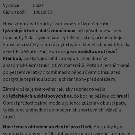
Výrobce
Sidas
Číslo zboží
13610072
Nové zimní anatomicky tvarované vložky určené
do
lyžařských bot a další zimní obuvi
, přizpůsobené vašemu
typu nohy. Sidas vyvinul koncept 3Feet, který přizpůsobuje
konstrukci stélky třem různým typům kleneb chodidel. Vložka
3Feet Eco Winter Mid je určena
pro chodidla se střední
klenbou
, poskytuje stabilitu a oporu chodidlu díky
anatomické konstrukci z EVA materiálů. Potah z jemně tkané
polyesterové látky v kombinaci s pěnou Evamic Insulated
poskytuje tepelnou izolaci a chrání nohy před chladem.
Zimní vložka je tvarována tak, aby se snadno vešla
do
lyžařských a skialpových bot
, do bot na běžky a do
bruslí
.
Oproti předochozímu modelu je lehce zúžená v oblasti paty,
takže precizně sedne i do moderních sportovních lyžáků a
bruslí.
Navrženo s ohledem na životní prostředí.
Materiály byly
vybrány tak, aby se snížila uhlíková stopa při výrobě, a zároveň