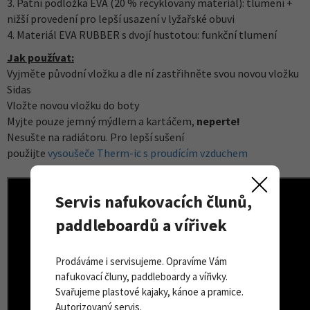
3. Patní podložka EVA (20 % recyklovaný materiál): tlumení +
nižší provedení pro lepší usazení v lyžařské obuvi
4. Materiál EVA RUBBER s dvojí hustotou: funkční tlumení
Jak používat:
Vyjměte původní vložku a dle ní zastřihněte svou novou vložku
Sidas
Vložte novou vložku do boty
Myjte pouze jemný mýdlem a kartáčem,
neperte!
Nesušte na radiátoru. Pro lepší sušení
použijte
vysoušeče Therm-ic s proudícím vzduchem
Servis nafukovacích člunů,
paddleboardů a vířivek
Prodáváme i servisujeme. Opravíme Vám
nafukovací čluny, paddleboardy a vířivky.
Svařujeme plastové kajaky, kánoe a pramice.
Autorizovaný servis.