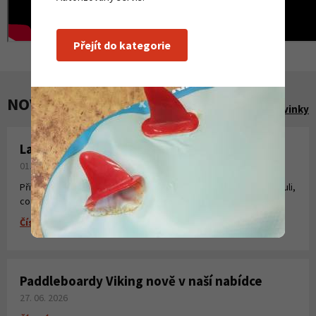
Přejít do kategorie
NOVINKY A AKCE
Zobrazit všechny novinky
Laminování pryskyřicí a tkaninou
01. 08. 2026
Připravili jsme pro Vás krátké instruktážní video, kde jsme shrnuli,
co všechno potřebujete k laminování, vytvoření sklolaminátu.
Číst více
Paddleboardy Viking nově v naší nabídce
27. 06. 2026