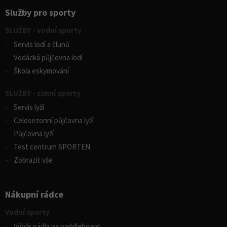
Služby pro sporty
SLUŽBY - vodní sporty
Servis lodí a člunů
Vodácká půjčovna lodí
Škola eskymování
SLUŽBY - zimní sporty
Servis lyží
Celosezonní půjčovna lyží
Půjčovna lyží
Test centrum SPORTEN
Zobrazit vše
Nákupní rádce
Vodní sporty
Výběr pádla na paddleboard