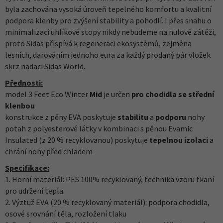
byla zachována vysoká úroveň tepelného komfortu a kvalitní
podpora klenby pro zvýšení stability a pohodlí. I přes snahu o
minimalizaci uhlíkové stopy nikdy nebudeme na nulové zátěži,
proto Sidas přispívá k regeneraci ekosystémů, zejména
lesních, darováním jednoho eura za každý prodaný pár vložek
skrz nadaci Sidas World.
Přednosti:
model 3 Feet Eco Winter
Mid
je určen
pro chodidla se střední
klenbou
konstrukce z pěny EVA poskytuje
stabilitu
a
podporu
nohy
potah z polyesterové látky v kombinaci s pěnou Evamic
Insulated (z 20 % recyklovanou) poskytuje
tepelnou izolaci
a
chrání nohy před chladem
Specifikace:
1. Horní materiál: PES 100% recyklovaný, technika vzoru tkaní
pro udržení tepla
2. Výztuž EVA (20 % recyklovaný materiál): podpora chodidla,
osové srovnání těla, rozložení tlaku