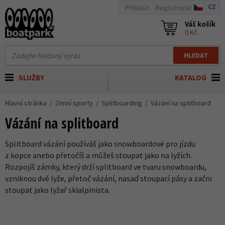
CZ
Přihlásit
Registrovat
Váš košík
0 Kč
HLEDAT
SLUŽBY
KATALOG
Hlavní stránka
Zimní sporty
Splitboarding
Vázání na splitboard
Vázání na splitboard
Splitboard vázání používáš jako snowboardové pro jízdu
z kopce anebo přetočíš a můžeš stoupat jako na lyžích.
Rozpojíš zámky, který drží splitboard ve tvaru snowboardu,
vzniknou dvě lyže, přetoč vázání, nasaď stoupací pásy a začni
stoupat jako lyžař skialpinista.