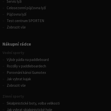
Servis lyží
Celosezonní půjčovna lyží
Půjčovna lyží
Test centrum SPORTEN
Zobrazit vše
Nákupní rádce
Vodní sporty
Výběr pádla na paddleboard
Rozdíly v paddleboardech
Porovnání kánoí Gumotex
Jak vybrat kajak
Zobrazit vše
Zimní sporty
Skialpinistické boty, volba velikosti
Jak vybrat skialpinistické hole