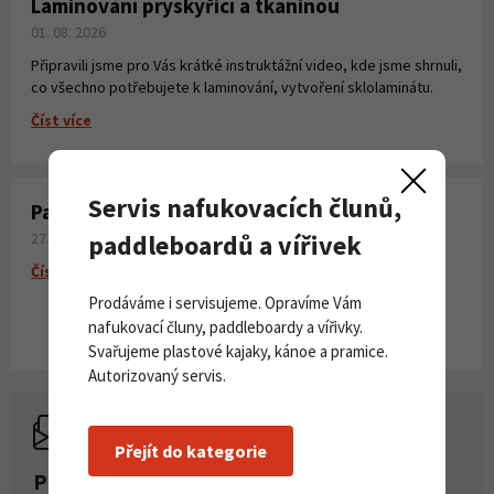
Laminování pryskyřicí a tkaninou
01. 08. 2026
Připravili jsme pro Vás krátké instruktážní video, kde jsme shrnuli,
co všechno potřebujete k laminování, vytvoření sklolaminátu.
Číst více
Servis nafukovacích člunů,
Paddleboardy Viking nově v naší nabídce
paddleboardů a vířivek
27. 06. 2026
Číst více
Prodáváme i servisujeme. Opravíme Vám
nafukovací čluny, paddleboardy a vířivky.
Svařujeme plastové kajaky, kánoe a pramice.
Autorizovaný servis.
Přejít do kategorie
PŘIHLASTE SE K ODBĚRU NOVINEK