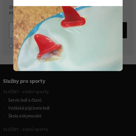
Získejte přehled o novinkách a akcích na našem e-shopu.
Přihlašte se k odběru novinek.
Souhlasím se
zpracováním osobních údajů
Služby pro sporty
SLUŽBY - vodní sporty
Servis lodí a člunů
Vodácká půjčovna lodí
Škola eskymování
SLUŽBY - zimní sporty