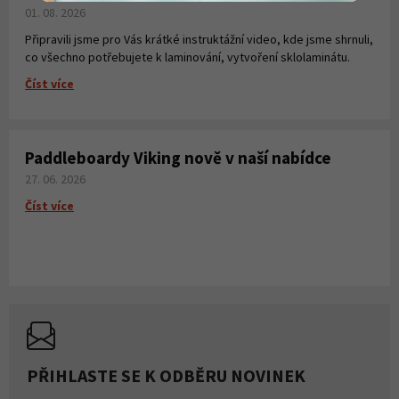
01. 08. 2026
Připravili jsme pro Vás krátké instruktážní video, kde jsme shrnuli,
co všechno potřebujete k laminování, vytvoření sklolaminátu.
Číst více
Paddleboardy Viking nově v naší nabídce
27. 06. 2026
Číst více
PŘIHLASTE SE K ODBĚRU NOVINEK