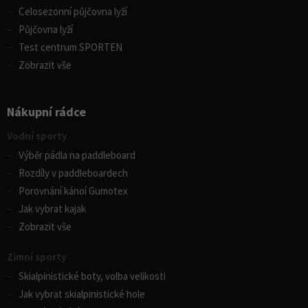
Celosezonní půjčovna lyží
Půjčovna lyží
Test centrum SPORTEN
Zobrazit vše
Nákupní rádce
Vodní sporty
Výběr pádla na paddleboard
Rozdíly v paddleboardech
Porovnání kánoí Gumotex
Jak vybrat kajak
Zobrazit vše
Zimní sporty
Skialpinistické boty, volba velikosti
Jak vybrat skialpinistické hole