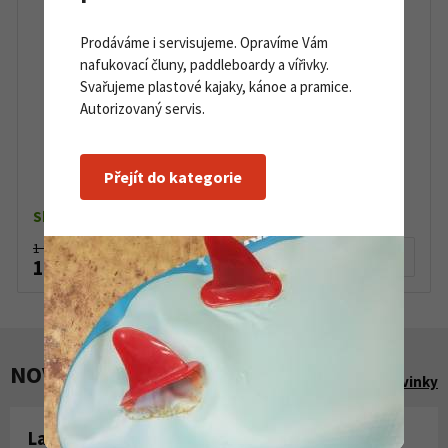
Prodáváme i servisujeme. Opravíme Vám
nafukovací čluny, paddleboardy a vířivky.
Svařujeme plastové kajaky, kánoe a pramice.
Autorizovaný servis.
Sporten Favorit Jr MG 140 - 185 cm
Přejít do kategorie
Skladem dle varianty
1 990 Kč
Detail produktu
1 790 Kč
NOVINKY A AKCE
Zobrazit všechny novinky
Laminování pryskyřicí a tkaninou