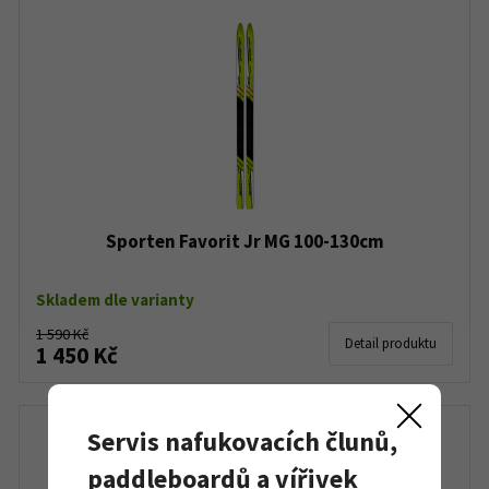
Sporten Favorit Jr MG 100-130cm
Skladem dle varianty
1 590 Kč
Detail produktu
1 450 Kč
Servis nafukovacích člunů,
paddleboardů a vířivek