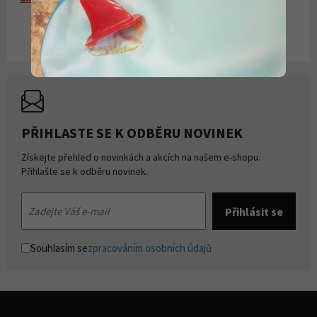
PŘIHLASTE SE K ODBĚRU NOVINEK
Získejte přehled o novinkách a akcích na našem e-shopu.
Přihlašte se k odběru novinek.
Souhlasím se
zpracováním osobních údajů