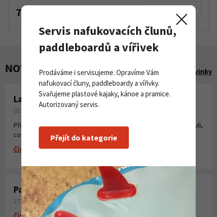
790 Kč
Detail produktu
Servis nafukovacích člunů,
paddleboardů a vířivek
NOVINKY A AKCE
Zobrazit všechny novinky
Prodáváme i servisujeme. Opravíme Vám
nafukovací čluny, paddleboardy a vířivky.
Svařujeme plastové kajaky, kánoe a pramice.
Laminování pryskyřicí a tkaninou
Autorizovaný servis.
01. 08. 2026
Připravili jsme pro Vás krátké instruktážní video, kde jsme shrnuli,
co všechno potřebujete k laminování, vytvoření sklolaminátu.
Přejít do kategorie
Číst více
Paddleboardy Viking nově v naší nabídce
27. 06. 2026
Číst více