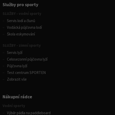
Služby pro sporty
SLUŽBY - vodní sporty
Servis lodí a člunů
Vodácká půjčovna lodí
Škola eskymování
SLUŽBY - zimní sporty
Servis lyží
Celosezonní půjčovna lyží
Půjčovna lyží
Test centrum SPORTEN
Zobrazit vše
Nákupní rádce
Vodní sporty
Výběr pádla na paddleboard