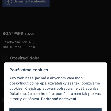
BOATPARK s.r.o.
Sokolovská 359/146 ,
180 00 Praha 8 – Karlín
Otevírací doba
Pondělí
8:00 - 19:00
Používáme cookies
Úterý - Pátek
10:00 - 19:00
Sobota
9:00 - 14:00
Aby web běžel jak má a abychom vám mohli
poskytnout co nejlepší uživatelský zážitek, používáme
+420 284 826 787
cookies. K jejich zpracování potřebujeme váš souhlas.
+420 604 728 042
Děkujeme, že nám ho dáte, pomáháte nám tak pro vás
stránky zlepšovat.
Podrobné nastavení
info@boatpark.cz
www.boatpark.cz
,
www.boatpark.eu