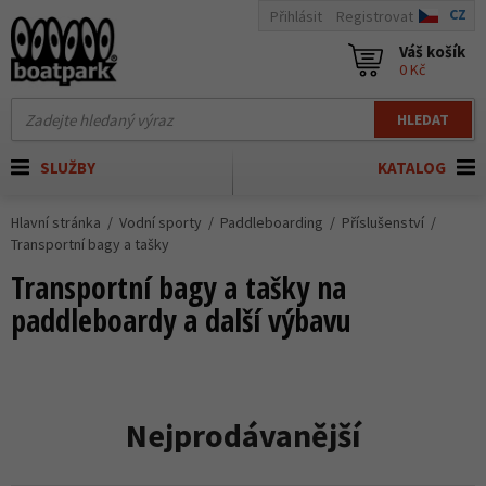
CZ
Přihlásit
Registrovat
Váš košík
0 Kč
HLEDAT
SLUŽBY
KATALOG
Hlavní stránka
Vodní sporty
Paddleboarding
Příslušenství
Transportní bagy a tašky
Transportní bagy a tašky na
paddleboardy a další výbavu
Nejprodávanější