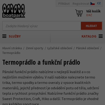
CZ
Přihlásit
Registrovat
Váš košík
0 Kč
HLEDAT
SLUŽBY
KATALOG
Hlavní stránka
Zimní sporty
Lyžařské oblečení
Pánské oblečení
Termoprádlo
Termoprádlo a funkční prádlo
Pánské funkční prádlo
nabízíme v nejlepší kvalitě a v co
nejširším možném výběru. V naší nabídce naleznete termo
trika, termo spodky a termo overaly z vysoce kvalitních
materiálů, jejichž předností je odvádění potu od těla, udržení
tepla a rychlost prosychání. Nabízíme funkční prádlo značky
Sweet Protection, Craft, Hiko a další. Termoprádlo je vhodné
pro každého sportovce.