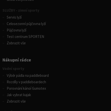
SLUŽBY - zimní sporty
Servis lyží
Celosezonní půjčovna lyží
Půjčovna lyží
Test centrum SPORTEN
Zobrazit vše
Nákupní rádce
Vodní sporty
Výběr pádla na paddleboard
Rozdíly v paddleboardech
Porovnání kánoí Gumotex
Jak vybrat kajak
Zobrazit vše