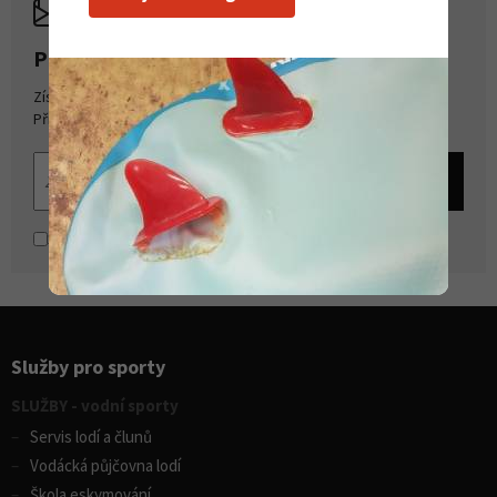
PŘIHLASTE SE K ODBĚRU NOVINEK
Získejte přehled o novinkách a akcích na našem e-shopu.
Přihlašte se k odběru novinek.
Souhlasím se
zpracováním osobních údajů
Služby pro sporty
SLUŽBY - vodní sporty
Servis lodí a člunů
Vodácká půjčovna lodí
Škola eskymování