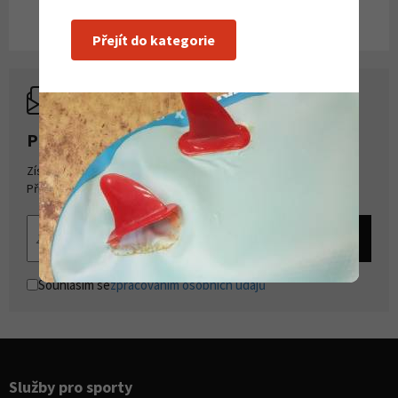
Přejít do kategorie
PŘIHLASTE SE K ODBĚRU NOVINEK
Získejte přehled o novinkách a akcích na našem e-shopu.
Přihlašte se k odběru novinek.
Souhlasím se
zpracováním osobních údajů
Služby pro sporty