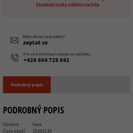
Stoupací vosky a klistry na lyže
Máte dotaz na produkt?
zeptat se
Pro více informací volejte na naší linku.
+420 604 728 042
Podrobný popis
PODROBNÝ POPIS
Výrobce
Swix
Číslo zboží
15300139