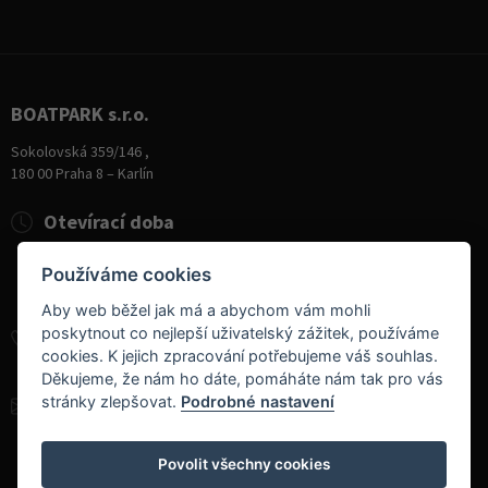
BOATPARK s.r.o.
Sokolovská 359/146 ,
180 00 Praha 8 – Karlín
Otevírací doba
Pondělí
8:00 - 19:00
Používáme cookies
Úterý - Pátek
10:00 - 19:00
Sobota
9:00 - 14:00
Aby web běžel jak má a abychom vám mohli
poskytnout co nejlepší uživatelský zážitek, používáme
+420 284 826 787
cookies. K jejich zpracování potřebujeme váš souhlas.
+420 604 728 042
Děkujeme, že nám ho dáte, pomáháte nám tak pro vás
stránky zlepšovat.
Podrobné nastavení
info@boatpark.cz
www.boatpark.cz
,
www.boatpark.eu
Povolit všechny cookies