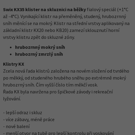
Swix KX35 klister na skluznici na běžky
fialový speciál (+1°C
až -4°C). Vynikající klistr na přeměněný, studený, hrubozrnný
sníh měnící se na mokrý. Klistr na střední vrstvy aplikovaný na
základní klistr KX20 nebo KB20) zamezí sklouznutí horní
vrstvy klistru zpět do skluzné zóny.
hrubozrnný mokrý sníh
hrubozrný zmrzlý sníh
Klistry KX
Zcela nová řada klistrů založena na novém složení od tvrdého
po měkký, od studeného hrubého sněhu po extrémně mokrý
hrubozrný sníh. Čím vyšší číslo tím měkčí vosk.
Řada KX byla navržena pro špičkové závody i rekreační
lyžování.
- lepší odraz i skluz
- více zábavy, méně práce
- nové balení
- menší otvor na tubě pro lepší kontrolu při voskování