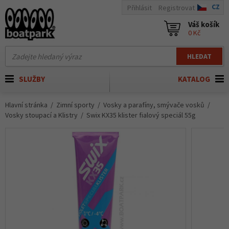
CZ
Přihlásit
Registrovat
Váš košík
0 Kč
HLEDAT
SLUŽBY
KATALOG
Hlavní stránka
Zimní sporty
Vosky a parafíny, smývače vosků
Vosky stoupací a Klistry
Swix KX35 klister fialový speciál 55g