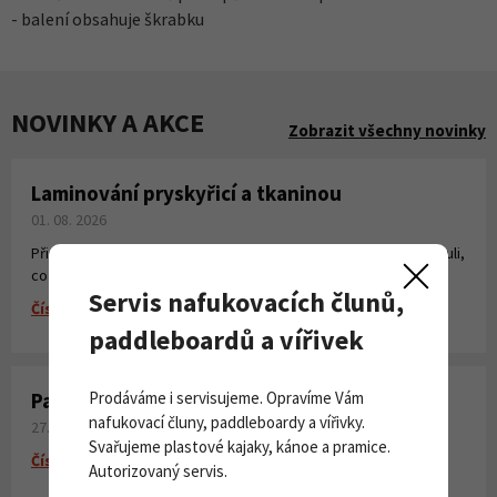
- balení obsahuje škrabku
NOVINKY A AKCE
Zobrazit všechny novinky
Laminování pryskyřicí a tkaninou
01. 08. 2026
Připravili jsme pro Vás krátké instruktážní video, kde jsme shrnuli,
co všechno potřebujete k laminování, vytvoření sklolaminátu.
Servis nafukovacích člunů,
Číst více
paddleboardů a vířivek
Paddleboardy Viking nově v naší nabídce
Prodáváme i servisujeme. Opravíme Vám
nafukovací čluny, paddleboardy a vířivky.
27. 06. 2026
Svařujeme plastové kajaky, kánoe a pramice.
Číst více
Autorizovaný servis.