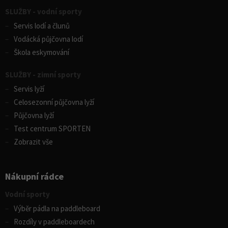
SLUŽBY - vodní sporty
Servis lodí a člunů
Vodácká půjčovna lodí
Škola eskymování
SLUŽBY - zimní sporty
Servis lyží
Celosezonní půjčovna lyží
Půjčovna lyží
Test centrum SPORTEN
Zobrazit vše
Nákupní rádce
Vodní sporty
Výběr pádla na paddleboard
Rozdíly v paddleboardech