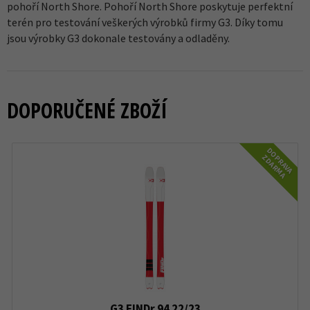
pohoří North Shore. Pohoří North Shore poskytuje perfektní
terén pro testování veškerých výrobků firmy G3. Díky tomu
jsou výrobky G3 dokonale testovány a odladěny.
DOPORUČENÉ ZBOŽÍ
DOPRAVA
ZDARMA
G3 FINDr 94 22/23