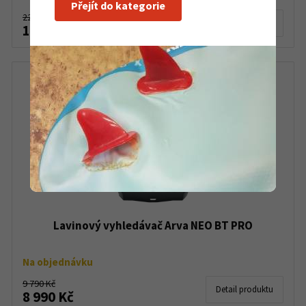
Přejít do kategorie
22 790 Kč
Detail produktu
13 690 Kč
Lavinový vyhledávač Arva NEO BT PRO
Na objednávku
9 790 Kč
Detail produktu
8 990 Kč