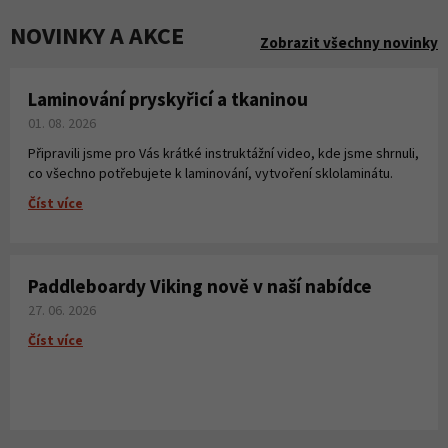
NOVINKY A AKCE
Zobrazit všechny novinky
Laminování pryskyřicí a tkaninou
01. 08. 2026
Připravili jsme pro Vás krátké instruktážní video, kde jsme shrnuli,
co všechno potřebujete k laminování, vytvoření sklolaminátu.
Číst více
Paddleboardy Viking nově v naší nabídce
27. 06. 2026
Číst více