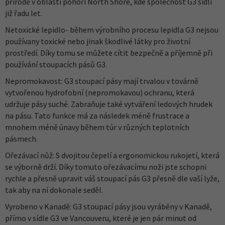
přírodě v oblasti pohoří North Shore, kde společnost G3 sídlí
již řadu let.
Netoxické lepidlo- během výrobního procesu lepidla G3 nejsou
používany toxické nebo jinak škodlivé látky pro životní
prostředí. Díky tomu se můžete cítit bezpečně a příjemně při
používání stoupacích pásů G3.
Nepromokavost: G3 stoupací pásy mají trvalou v továrně
vytvořenou hydrofobní (nepromokavou) ochranu, která
udržuje pásy suché. Zabraňuje také vytváření ledových hrudek
na pásu. Tato funkce má za následek méně frustrace a
mnohem méně únavy během túr v různých teplotních
pásmech.
Ořezávací nůž: S dvojitou čepelí a ergonomickou rukojetí, která
se výborně drží. Díky tomuto ořezávacímu noži jste schopni
rychle a přesně upravit váš stoupací pás G3 přesně dle vaší lyže,
tak aby na ní dokonale seděl.
Vyrobeno v Kanadě: G3 stoupací pásy jsou vyráběny v Kanadě,
přímo v sídle G3 ve Vancouveru, které je jen pár minut od