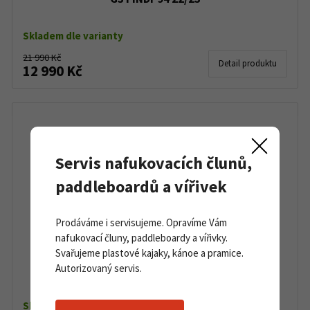
Skladem dle varianty
21 990 Kč
Detail produktu
12 990 Kč
Servis nafukovacích člunů,
paddleboardů a vířivek
Prodáváme i servisujeme. Opravíme Vám
nafukovací čluny, paddleboardy a vířivky.
Svařujeme plastové kajaky, kánoe a pramice.
G3 FINDr 102 Swift 22/23
Autorizovaný servis.
Skladem dle varianty