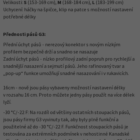
Velikosti:
S
(153-169 cm),
M
(168-184 cm),
L
(183-199 cm)
Uchycení: háčky na špičce, klip na patce s možností nastavení
potřebné délky
Přednosti pásů G3:
Přední úchyt pásů - nerezový konektor s novým nízkým
profilem bezpečně drží a snadno se nasazuje
Zadní úchyt pásů - nízko profilový zadní popruh pro rychlejší a
snadnější nasazení a sejmutí pásů. Jeho rafinovaný tvar a
„pop-up“ funkce umožňují snadné nasazování i v rukavicích.
16cm - nově jsou pásy vybaveny možností nastavení délky
v rozsahu 16 cm. Proto můžete jedny pásy použít na více délek
lyží.
-30 °C/-22 F: Na rozdíl od většiny ostatních stoupacích pásů,
jsou pásy firmy G3 vyvinuty tak, aby byly plně funkční a
použitelné až do -30 °C/-22 F. Funkčnost stoupacích pásů je
testována za extrémních podmínek v nehostinné Kanadské