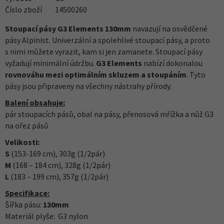
Číslo zboží
14500260
Stoupací pásy G3 Elements 130mm
navazují na osvědčené
pásy Alpinist. Univerzální a spolehlivé stoupací pásy, a proto
s nimi můžete vyrazit, kam si jen zamanete. Stoupací pásy
vyžadují minimální údržbu.
G3 Elements
nabízí dokonalou
rovnováhu mezi optimálním skluzem a stoupáním
. Tyto
pásy jsou připraveny na všechny nástrahy přírody.
Balení obsahuje:
pár stoupacích pásů, obal na pásy, přenosová mřížka a nůž G3
na ořez pásů
Velikosti:
S
(153-169 cm), 303g (1/2pár)
M
(168 – 184 cm), 328g (1/2pár)
L
(183 – 199 cm), 357g (1/2pár)
Specifikace:
Šířka pásu:
130mm
Materiál plyše: G3 nylon