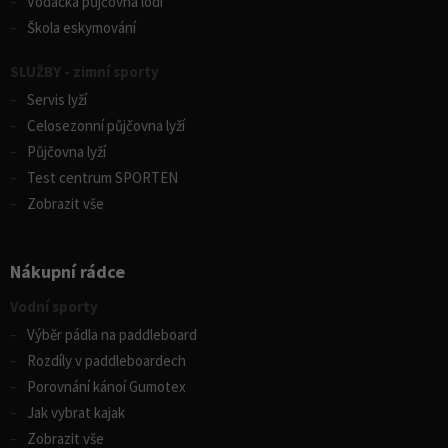
Vodácká půjčovna lodí
Škola eskymování
SLUŽBY - zimní sporty
Servis lyží
Celosezonní půjčovna lyží
Půjčovna lyží
Test centrum SPORTEN
Zobrazit vše
Nákupní rádce
Vodní sporty
Výběr pádla na paddleboard
Rozdíly v paddleboardech
Porovnání kánoí Gumotex
Jak vybrat kajak
Zobrazit vše