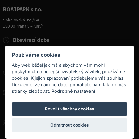
BOATPARK s.r.o.
Sokolovská 359/146 ,
180 00 Praha 8 – Karlín
Otevírací doba
Pondělí
8:00 - 19:00
Používáme cookies
Úterý - Pátek
10:00 - 19:00
Sobota
9:00 - 14:00
Aby web běžel jak má a abychom vám mohli
poskytnout co nejlepší uživatelský zážitek, používáme
+420 284 826 787
cookies. K jejich zpracování potřebujeme váš souhlas.
+420 604 728 042
Děkujeme, že nám ho dáte, pomáháte nám tak pro vás
stránky zlepšovat.
Podrobné nastavení
info@boatpark.cz
www.boatpark.cz
,
www.boatpark.eu
Povolit všechny cookies
Odmítnout cookies