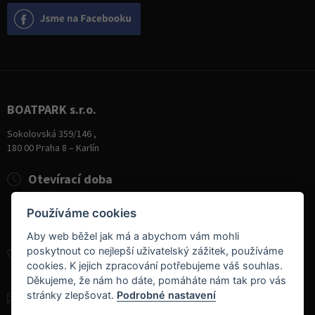
BOATPARK s.r.o.
Sokolovská 359/146 ,
180 00 Praha 8 – Karlín
Otevírací doba
Pondělí
8:00 - 19:00
Používáme cookies
Úterý - Pátek
10:00 - 19:00
Sobota
9:00 - 14:00
Aby web běžel jak má a abychom vám mohli
poskytnout co nejlepší uživatelský zážitek, používáme
+420 284 826 787
cookies. K jejich zpracování potřebujeme váš souhlas.
+420 604 728 042
Děkujeme, že nám ho dáte, pomáháte nám tak pro vás
stránky zlepšovat.
Podrobné nastavení
info@boatpark.cz