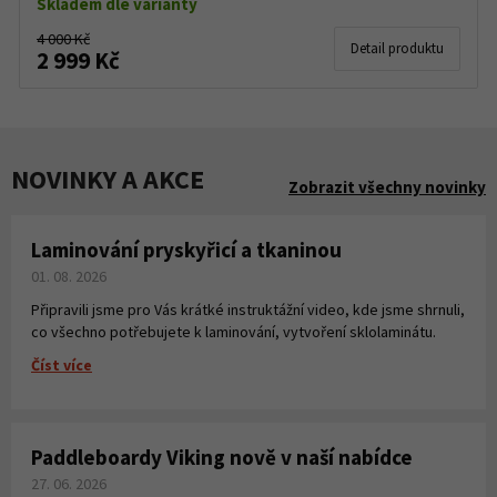
Skladem dle varianty
4 000 Kč
Detail produktu
2 999 Kč
NOVINKY A AKCE
Zobrazit všechny novinky
Laminování pryskyřicí a tkaninou
01. 08. 2026
Připravili jsme pro Vás krátké instruktážní video, kde jsme shrnuli,
co všechno potřebujete k laminování, vytvoření sklolaminátu.
Číst více
Paddleboardy Viking nově v naší nabídce
27. 06. 2026