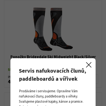
Ponožky Bridgedale Ski Midweight Black/Silver
Servis nafukovacích člunů,
Skladem dle varianty
799 Kč
paddleboardů a vířivek
Detail produktu
499 Kč
Prodáváme i servisujeme. Opravíme Vám
nafukovací čluny, paddleboardy a vířivky.
Svařujeme plastové kajaky, kánoe a pramice.