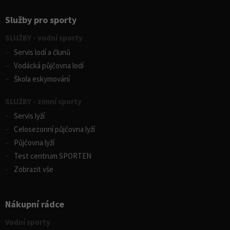
Služby pro sporty
SLUŽBY - vodní sporty
Servis lodí a člunů
Vodácká půjčovna lodí
Škola eskymování
SLUŽBY - zimní sporty
Servis lyží
Celosezonní půjčovna lyží
Půjčovna lyží
Test centrum SPORTEN
Zobrazit vše
Nákupní rádce
Vodní sporty