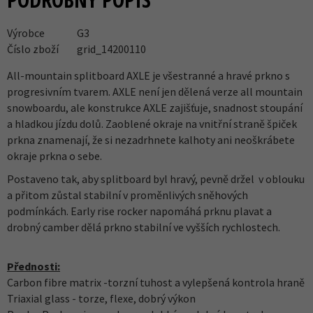
Výrobce
G3
Číslo zboží
grid_14200110
All-mountain splitboard AXLE je všestranné a hravé prkno s
progresivním tvarem. AXLE není jen dělená verze all mountain
snowboardu, ale konstrukce AXLE zajišťuje, snadnost stoupání
a hladkou jízdu dolů. Zaoblené okraje na vnitřní straně špiček
prkna znamenají, že si nezadrhnete kalhoty ani neoškrábete
okraje prkna o sebe.
Postaveno tak, aby splitboard byl hravý, pevně držel v oblouku
a přitom zůstal stabilní v proměnlivých sněhových
podmínkách. Early rise rocker napomáhá prknu plavat a
drobný camber dělá prkno stabilní ve vyšších rychlostech.
Přednosti:
Carbon fibre matrix -torzní tuhost a vylepšená kontrola hraně
Triaxial glass - torze, flexe, dobrý výkon