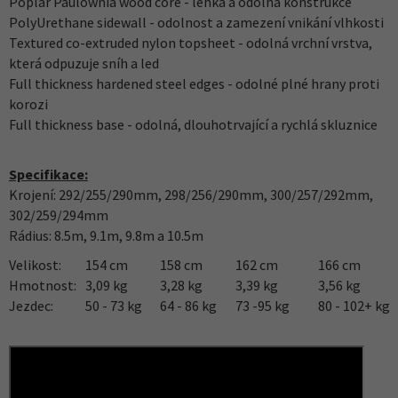
Poplar Paulownia wood core - lehká a odolná konstrukce
PolyUrethane sidewall - odolnost a zamezení vnikání vlhkosti
Textured co-extruded nylon topsheet - odolná vrchní vrstva,
která odpuzuje sníh a led
Full thickness hardened steel edges - odolné plné hrany proti
korozi
Full thickness base - odolná, dlouhotrvající a rychlá skluznice
Specifikace:
Krojení: 292/255/290mm, 298/256/290mm, 300/257/292mm,
302/259/294mm
Rádius: 8.5m, 9.1m, 9.8m a 10.5m
Velikost:
154 cm
158 cm
162 cm
166 cm
Hmotnost:
3,09 kg
3,28 kg
3,39 kg
3,56 kg
Jezdec:
50 - 73 kg
64 - 86 kg
73 -95 kg
80 - 102+ kg