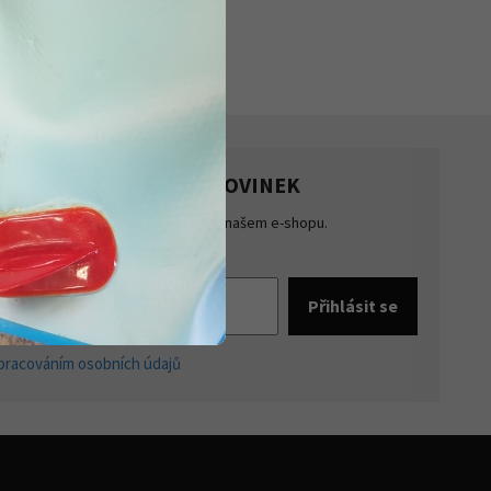
HLASTE SE K ODBĚRU NOVINEK
te přehled o novinkách a akcích na našem e-shopu.
šte se k odběru novinek.
pracováním osobních údajů