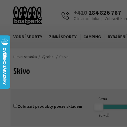
+420
284 826 787
Otevírací doba
Zobrazit ko
|
VODNÍ SPORTY
ZIMNÍ SPORTY
CAMPING
RYBAŘENÍ
Hlavní stránka
Výrobci
Skivo
Skivo
Cena
Zobrazit produkty pouze skladem
20,-
Kč