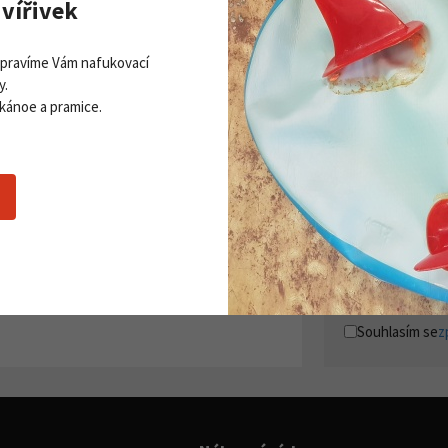
vířivek
Opravíme Vám nafukovací
y.
 kánoe a pramice.
Zobrazit všechny novinky
PŘI
Získej
ddleboardy Viking nově v naší
Přihla
bídce
06. 2026
 více
Souhlasím se
z