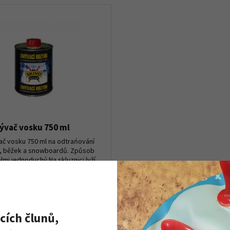
ývač vosku 750 ml
č vosku 750 ml na odtrańování
í, běžek a snowboardů. Způsob
elmi jednoduchý.Na skluznici lyží
ovnoměrně smývací roztok,
cích člunů,
Detail produktu