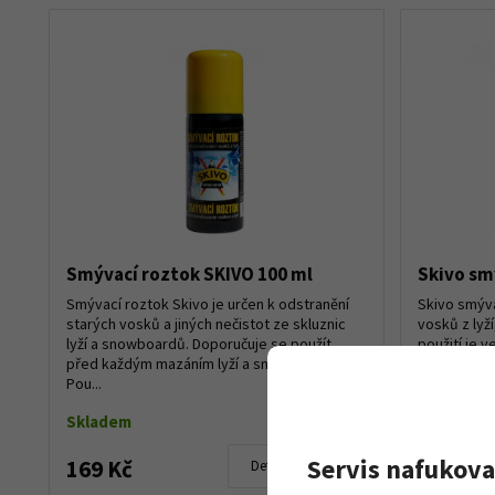
Smývací roztok SKIVO 100 ml
Skivo sm
Smývací roztok Skivo je určen k odstranění
Skivo smýva
starých vosků a jiných nečistot ze skluznic
vosků z lyž
lyží a snowboardů. Doporučuje se použít
použití je v
před každým mazáním lyží a snowboardů.
nanesete r
Pou...
nechát...
Skladem
Skladem
Servis nafukova
169 Kč
220 Kč
Detail produktu