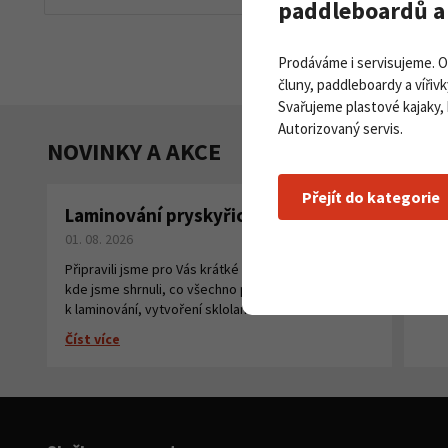
paddleboardů a 
Prodáváme i servisujeme. 
čluny, paddleboardy a vířivk
Svařujeme plastové kajaky,
Autorizovaný servis.
NOVINKY A AKCE
Přejít do kategorie
Laminování pryskyřicí a tkaninou
Pa
01. 08. 2026
na
27. 
Připravili jsme pro Vás krátké instruktážní video,
kde jsme shrnuli, co všechno potřebujete
Číst
k laminování, vytvoření sklolaminátu.
Číst více