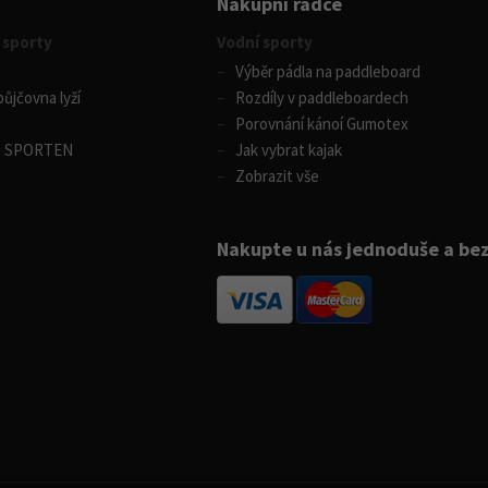
Nákupní rádce
 sporty
Vodní sporty
Výběr pádla na paddleboard
ůjčovna lyží
Rozdíly v paddleboardech
Porovnání kánoí Gumotex
m SPORTEN
Jak vybrat kajak
Zobrazit vše
Nakupte u nás jednoduše a be