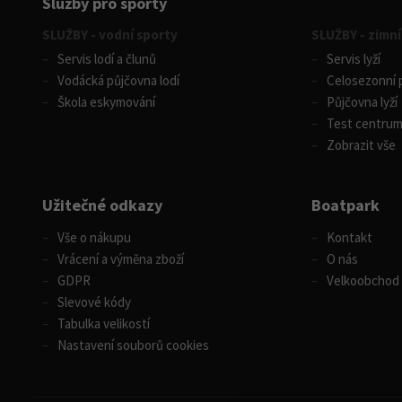
Služby pro sporty
SLUŽBY - vodní sporty
SLUŽBY - zimní
Servis lodí a člunů
Servis lyží
Vodácká půjčovna lodí
Celosezonní p
Škola eskymování
Půjčovna lyží
Test centru
Zobrazit vše
Užitečné odkazy
Boatpark
Vše o nákupu
Kontakt
Vrácení a výměna zboží
O nás
GDPR
Velkoobchod
Slevové kódy
Tabulka velikostí
Nastavení souborů cookies