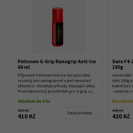
Peltonen G-Grip Nanogrip Anti-Ice
Swix F4-
60 ml
180g
Přípravek Peltonen Anti-Ice byl speciálně
Univerzální
vyvinutý pro nanogripové a jiné nemazací
tuhý 180g p
skluznice. Obsahuje přísady zlepšující skluz.
balení bez 
Proti námrazový prostředek pro G-grip a j...
- naneste, r
Skladem do 5 ks
Na objed
450 Kč
468 Kč
Detail produktu
410 Kč
420 Kč