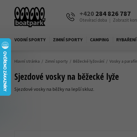
+420
284 826 787
Otevírací doba
Zobrazit ko
|
VODNÍ SPORTY
ZIMNÍ SPORTY
CAMPING
RYBAŘENÍ
Hlavní stránka
Zimní sporty
Běžecké lyžování
Vosky a parafí
Sjezdové vosky na běžecké lyže
Sjezdové vosky na běžky na lepší skluz.