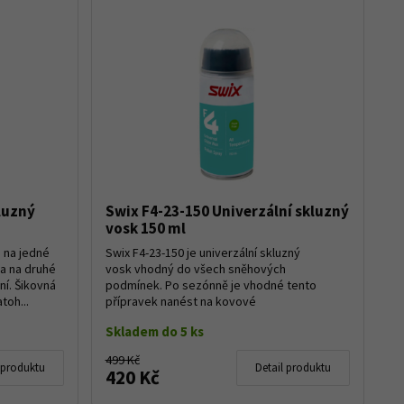
luzný
Swix F4-23-150 Univerzální skluzný
vosk 150 ml
 na jedné
Swix F4-23-150 je univerzální skluzný
 a na druhé
vosk vhodný do všech sněhových
ní. Šikovná
podmínek. Po sezónně je vhodné tento
toh...
přípravek nanést na kovové
hrany sjezdových lyží, aby se zabráni...
Skladem do 5 ks
499 Kč
 produktu
Detail produktu
420 Kč