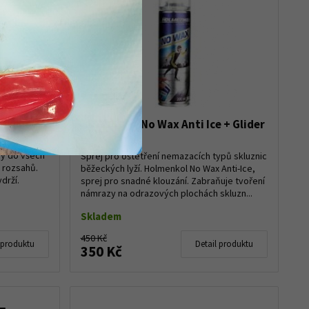
uhý 180g
Holmenkol No Wax Anti Ice + Glider
Spray
osk bez
dy do všech
Sprej pro oštetření nemazacích typů skluznic
 rozsahů.
běžeckých lyží. Holmenkol No Wax Anti-Ice,
drží.
sprej pro snadné klouzání. Zabraňuje tvoření
námrazy na odrazových plochách skluzn...
Skladem
450 Kč
 produktu
Detail produktu
350 Kč