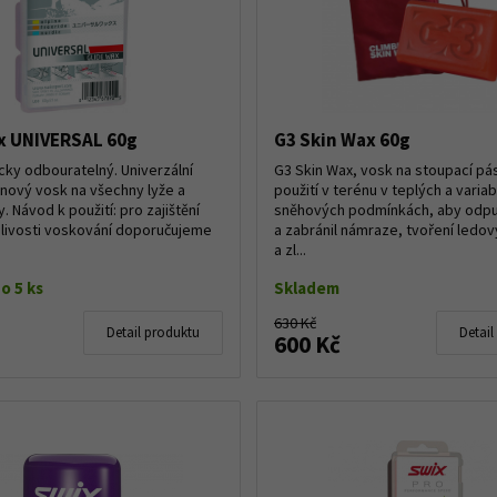
x UNIVERSAL 60g
G3 Skin Wax 60g
icky odbouratelný. Univerzální
G3 Skin Wax, vosk na stoupací pá
ový vosk na všechny lyže a
použití v terénu v teplých a variab
 Návod k použití: pro zajištění
sněhových podmínkách, aby odpu
livosti voskování doporučujeme
a zabránil námraze, tvoření ledo
a zl...
o 5 ks
Skladem
630 Kč
Detail produktu
Detail
600 Kč