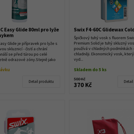
C Easy Glide 80ml pro lyže
Swix F4-60C Glidewax Col
smykem
Špičkový tuhý vosk s fluorem Swi
Premium Solid je tuhý skluzný vos
asy Glide je přípravek pro lyže s
používá v chladných podmínkách -
u skluznicí - čistí a chrání
chladněji. Ekonomický vosk, kter
anáší se před túrou po celé
vyd...
četně odrazové zóny.Stejně jako
návku
Skladem do 5 ks
500 Kč
Detail produktu
Detail
370 Kč