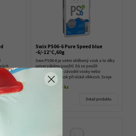
ed
Swix PS06-6 Pure Speed blue
-6/-12°C,60g
ý
Swix PS06-6 je velmi oblíbený vosk a to díky
ových
univerzálnímu použití. Dá se použít
luznic.
jako základ pro závodní vosky nebo
jako závodní vosk při nízké vlhkosti. Svoje
vlastnosti...
Skladem do 5 ks
259 Kč
 produktu
Detail produktu
233 Kč