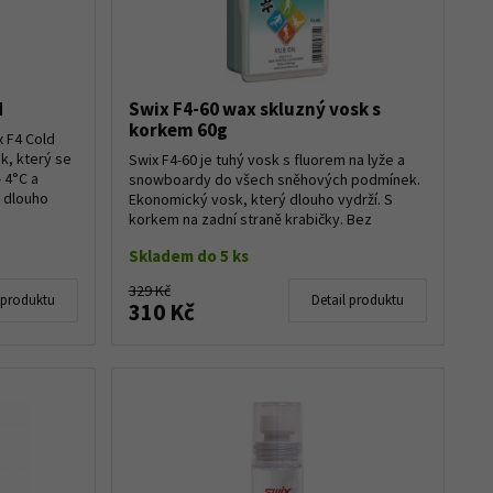
d
Swix F4-60 wax skluzný vosk s
korkem 60g
x F4 Cold
k, který se
Swix F4-60 je tuhý vosk s fluorem na lyže a
 4°C a
snowboardy do všech sněhových podmínek.
ý dlouho
Ekonomický vosk, který dlouho vydrží. S
korkem na zadní straně krabičky. Bez
rozpouště...
Skladem do 5 ks
329 Kč
 produktu
Detail produktu
310 Kč