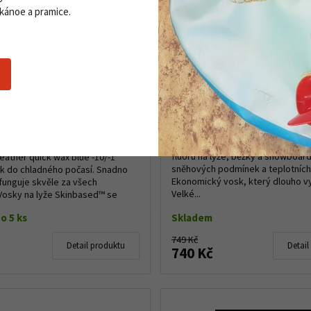
 kánoe a pramice.
vosk OAC Cold weather
Swix F4-180 universální t
 blue -10/-1
Universální Swix F4-180 je tuhý v
fluoru na lyže, běžky a snowboar
ather quick wax blue -10/-1
sněhových podmínek a teplotních
k do chladného počasí. Snadno
Ekonomický vosk, který dlouho vy
 funguje skvěle za všech
Velké...
Vosky na lyže Skinbased™ se
ejí ...
o 5 ks
Skladem
749 Kč
Detail produktu
Detail
740 Kč