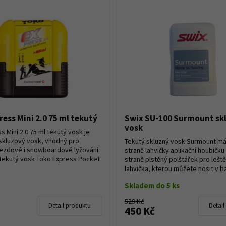
ess Mini 2.0 75 ml tekutý
Swix SU-100 Surmount sk
vosk
s Mini 2.0 75 ml tekutý vosk je
 skluzový vosk, vhodný pro
Tekutý skluzný vosk Surmount má
ezdové i snowboardové lyžování.
straně lahvičky aplikační houbičku
 tekutý vosk Toko Express Pocket
straně plstěný polštářek pro leště
lahvička, kterou můžete nosit v ba
Skladem do 5 ks
529 Kč
Detail produktu
Detail
450 Kč