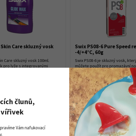
 Skin Care skluzný vosk
Swix PS08-6 Pure Speed r
-4/+4°C, 60g
in Care skluzný vosk 100ml.
Swix PS08-6 je skluzný vosk, kter
k pro lyže s integrovanými
můžete použít pro promazávní n
pásy. Přípravek neobsahuje fluor
lyží nebo nově strukturovaných sk
pro starý i nově napadlý sníh. N19
Využití najde i jako tréningový
vosk nebo závodní vosk v ž...
o 5 ks
Skladem
259 Kč
Detail produktu
Detail
cích člunů,
233 Kč
vířivek
Opravíme Vám nafukovací
y.