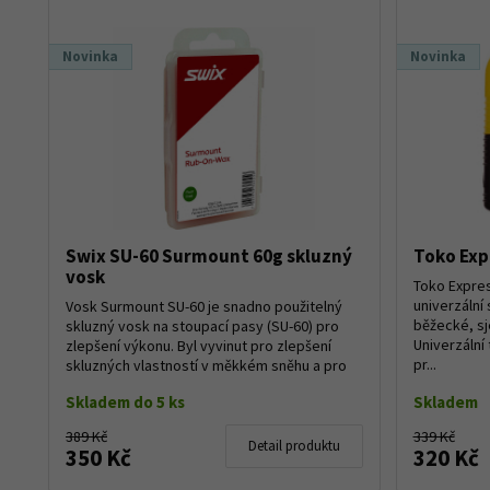
Novinka
Novinka
Swix SU-60 Surmount 60g skluzný
Toko Expr
vosk
Toko Expres
univerzální
Vosk Surmount SU-60 je snadno použitelný
běžecké, sj
skluzný vosk na stoupací pasy (SU-60) pro
Univerzální
zlepšení výkonu. Byl vyvinut pro zlepšení
pr...
skluzných vlastností v měkkém sněhu a pro
zvý...
Skladem do 5 ks
Skladem
389 Kč
339 Kč
Detail produktu
350 Kč
320 Kč