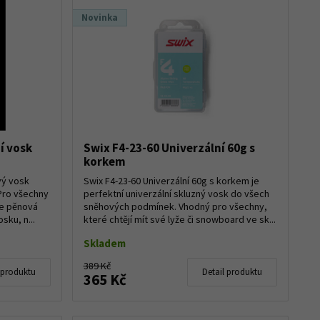
Novinka
í vosk
Swix F4-23-60 Univerzální 60g s
korkem
vý vosk
Swix F4-23-60 Univerzální 60g s korkem je
 Pro všechny
perfektní univerzální skluzný vosk do všech
je pěnová
sněhových podmínek. Vhodný pro všechny,
sku, n...
které chtějí mít své lyže či snowboard ve sk...
Skladem
389 Kč
 produktu
Detail produktu
365 Kč