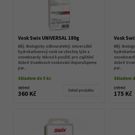
Vosk Swix UNIVERSAL 180g
Vosk Swi
Bílý. Biologicky odbouratelný. Univerzální
Bílý. Biolog
hydrokarbonový vosk na všechny lyže a
hydrokarbon
snowboardy. Návod k použití: pro zajištění
snowboardy.
dobré trvanlivosti voskování doporučujeme
dobré trvan
par...
par...
Skladem do 5 ks
Skladem d
389 Kč
199 Kč
Detail produktu
360 Kč
175 Kč