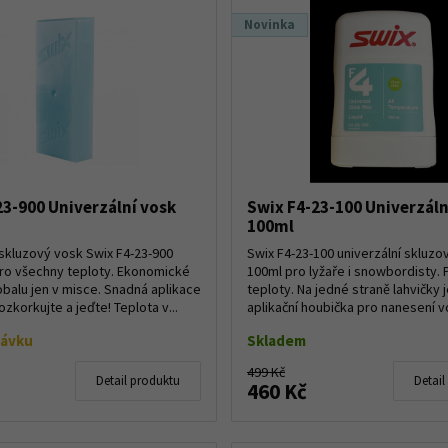
Novinka
23-900 Univerzální vosk
Swix F4-23-100 Univerzáln
100ml
 skluzový vosk Swix F4-23-900
Swix F4-23-100 univerzální skluzo
ro všechny teploty. Ekonomické
100ml pro lyžaře i snowbordisty.
obalu jen v misce. Snadná aplikace
teploty. Na jedné straně lahvičky 
ozkorkujte a jeďte! Teplota v...
aplikační houbička pro nanesení vo
návku
Skladem
499 Kč
Detail produktu
Detail
460 Kč