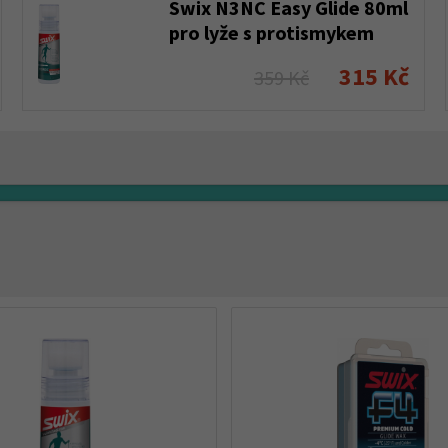
Swix N3NC Easy Glide 80ml
pro lyže s protismykem
315 Kč
359 Kč