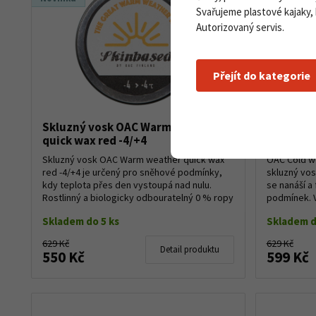
Svařujeme plastové kajaky,
Autorizovaný servis.
Přejít do kategorie
Skluzný vosk OAC Warm weather
Skluzný 
quick wax red -4/+4
quick wax
Skluzný vosk OAC Warm weather quick wax
OAC Cold we
red -4/+4 je určený pro sněhové podmínky,
skluzný vos
kdy teplota přes den vystoupá nad nulu.
se nanáší a
Rostlinný a biologicky odbouratelný 0 % ropy
podmínek. 
Id...
snadno nanáš
Skladem do 5 ks
Skladem d
629 Kč
629 Kč
Detail produktu
550 Kč
599 Kč