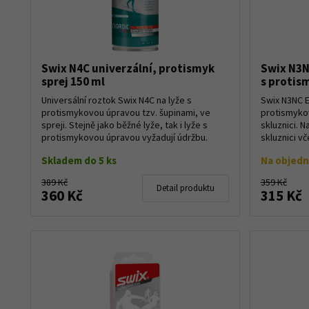
Swix N4C univerzální, protismyk
Swix N3N
sprej 150 ml
s proti
Universální roztok Swix N4C na lyže s
Swix N3NC E
protismykovou úpravou tzv. šupinami, ve
protismykovo
spreji. Stejně jako běžné lyže, tak i lyže s
skluznici. N
protismykovou úpravou vyžadují údržbu.
skluznici v
Skluznic...
b...
Skladem do 5 ks
Na objed
389 Kč
359 Kč
Detail produktu
360 Kč
315 Kč