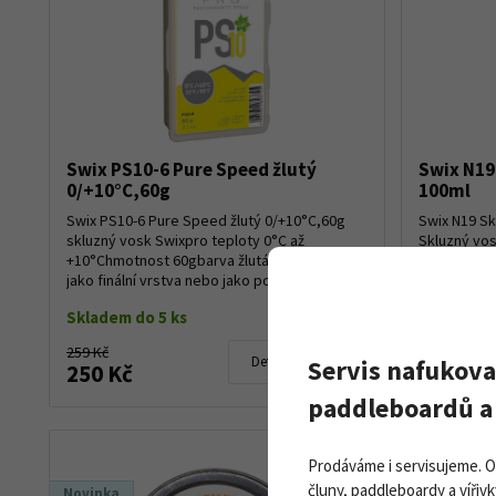
Swix PS10-6 Pure Speed žlutý
Swix N19
0/+10°C,60g
100ml
Swix PS10-6 Pure Speed žlutý 0/+10°C,60g
Swix N19 Sk
skluzný vosk Swixpro teploty 0°C až
Skluzný vos
+10°Chmotnost 60gbarva žlutápoužívá se
stoupacími 
jako finální vrstva nebo jako podkladový
a je vhodný 
vosk pro vos...
Gl...
Skladem do 5 ks
Skladem d
259 Kč
519 Kč
Detail produktu
Servis nafukova
250 Kč
465 Kč
paddleboardů a 
Prodáváme i servisujeme. 
čluny, paddleboardy a vířivk
Novinka
Novinka