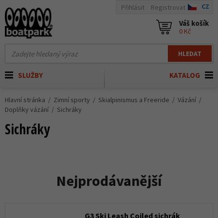
CZ
Přihlásit
Registrovat
Váš košík
0 Kč
HLEDAT
SLUŽBY
KATALOG
Hlavní stránka
Zimní sporty
Skialpinismus a Freeride
Vázání
Doplňky vázání
Sichráky
Sichráky
Nejprodávanější
G3 Ski Leash Coiled sichrák