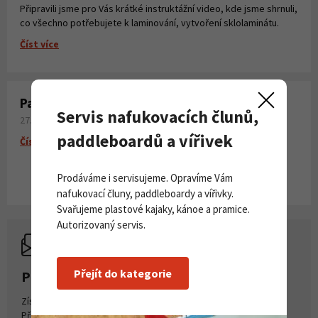
Připravili jsme pro Vás krátké instruktážní video, kde jsme shrnuli,
co všechno potřebujete k laminování, vytvoření sklolaminátu.
Číst více
Paddleboardy Viking nově v naší nabídce
Servis nafukovacích člunů,
27. 06. 2026
paddleboardů a vířivek
Číst více
Prodáváme i servisujeme. Opravíme Vám
nafukovací čluny, paddleboardy a vířivky.
Svařujeme plastové kajaky, kánoe a pramice.
Autorizovaný servis.
Přejít do kategorie
PŘIHLASTE SE K ODBĚRU NOVINEK
Získejte přehled o novinkách a akcích na našem e-shopu.
Přihlašte se k odběru novinek.