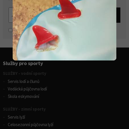
Souhlasím se
zpracováním osobních údajů
Služby pro sporty
SLUŽBY - vodní sporty
Servis lodí a člunů
Vodácká půjčovna lodí
Škola eskymování
SLUŽBY - zimní sporty
Servis lyží
Celosezonní půjčovna lyží