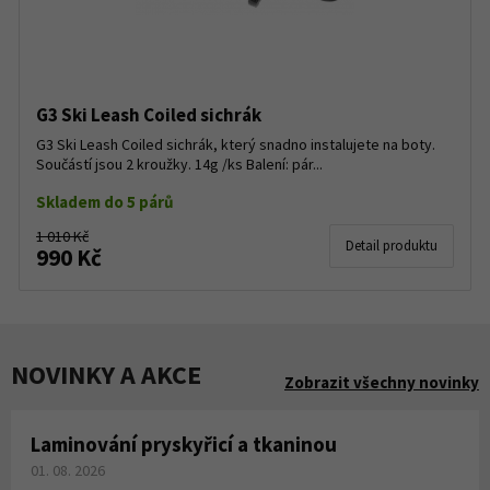
G3 Ski Leash Coiled sichrák
G3 Ski Leash Coiled sichrák, který snadno instalujete na boty.
Součástí jsou 2 kroužky. 14g /ks Balení: pár...
Skladem do 5 párů
1 010 Kč
Detail produktu
990 Kč
NOVINKY A AKCE
Zobrazit všechny novinky
Laminování pryskyřicí a tkaninou
01. 08. 2026