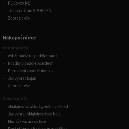
Půjčovna lyží
Test centrum SPORTEN
Zobrazit vše
Nákupní rádce
Vodní sporty
Výběr pádla na paddleboard
Rozdíly v paddleboardech
Porovnání kánoí Gumotex
Jak vybrat kajak
Zobrazit vše
Zimní sporty
Skialpinistické boty, volba velikosti
Jak vybrat skialpinistické hole
Montáž vázání na lyže
Proč si koupit backcountry běžky