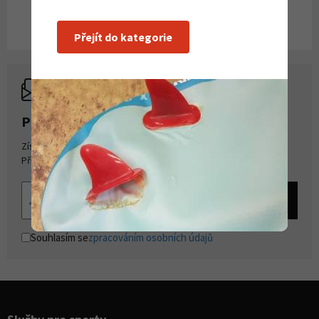
Přejít do kategorie
PŘIHLASTE SE K ODBĚRU NOVINEK
Získejte přehled o novinkách a akcích na našem e-shopu.
Přihlašte se k odběru novinek.
Souhlasím se
zpracováním osobních údajů