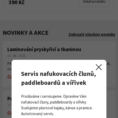
390 Kč
Detail produktu
NOVINKY A AKCE
Zobrazit všechny novinky
Laminování pryskyřicí a tkaninou
01. 08. 2026
Připravili jsme pro Vás krátké instruktážní video, kde jsme shrnuli,
co všechno potřebujete k laminování, vytvoření sklolaminátu.
Servis nafukovacích člunů,
Číst více
paddleboardů a vířivek
Prodáváme i servisujeme. Opravíme Vám
Paddleboardy Viking nově v naší nabídce
nafukovací čluny, paddleboardy a vířivky.
27. 06. 2026
Svařujeme plastové kajaky, kánoe a pramice.
Číst více
Autorizovaný servis.