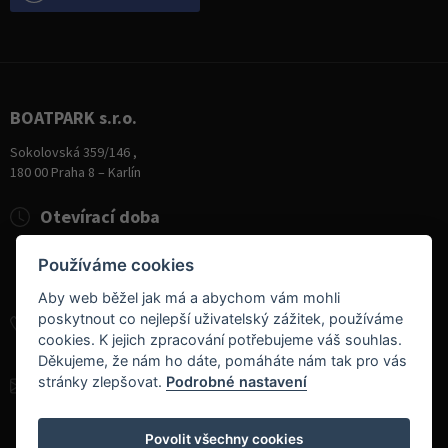
BOATPARK s.r.o.
Sokolovská 359/146 ,
180 00 Praha 8 – Karlín
Otevírací doba
Pondělí
8:00 - 19:00
Používáme cookies
Úterý - Pátek
10:00 - 19:00
Sobota
9:00 - 14:00
Aby web běžel jak má a abychom vám mohli
poskytnout co nejlepší uživatelský zážitek, používáme
+420 284 826 787
cookies. K jejich zpracování potřebujeme váš souhlas.
+420 604 728 042
Děkujeme, že nám ho dáte, pomáháte nám tak pro vás
stránky zlepšovat.
Podrobné nastavení
info@boatpark.cz
www.boatpark.cz
,
www.boatpark.eu
Povolit všechny cookies