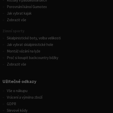
Rozdíly v paddleboardech
Porovnání kánoí Gumotex
Jak vybrat kajak
Zobrazit vše
Zimní sporty
Skialpinistické boty, volba velikosti
Jak vybrat skialpinistické hole
Montáž vázání na lyže
Proč si koupit backcountry běžky
Zobrazit vše
Užitečné odkazy
Vše o nákupu
Vrácení a výměna zboží
GDPR
Slevové kódy