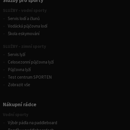
Služby pro sporty
SLUŽBY - vodní sporty
Servis lodí a člunů
Vodácká půjčovna lodí
Škola eskymování
SLUŽBY - zimní sporty
Servis lyží
Celosezonní půjčovna lyží
Půjčovna lyží
Test centrum SPORTEN
Zobrazit vše
Nákupní rádce
Vodní sporty
Výběr pádla na paddleboard