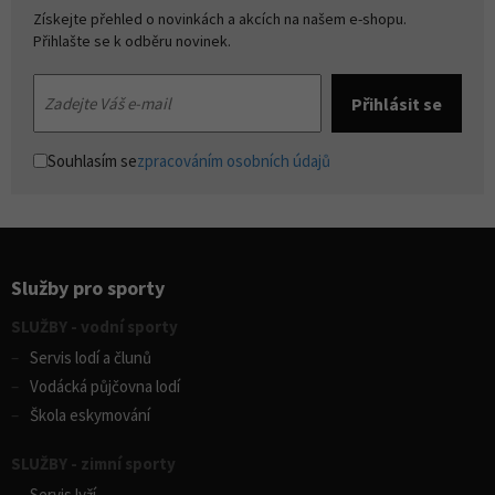
Získejte přehled o novinkách a akcích na našem e-shopu.
Přihlašte se k odběru novinek.
Souhlasím se
zpracováním osobních údajů
Služby pro sporty
SLUŽBY - vodní sporty
Servis lodí a člunů
Vodácká půjčovna lodí
Škola eskymování
SLUŽBY - zimní sporty
Servis lyží