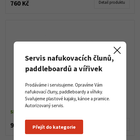
760 Kč
Detail produktu
Servis nafukovacích člunů,
paddleboardů a vířivek
Prodáváme i servisujeme. Opravíme Vám
nafukovací čluny, paddleboardy a vířivky.
Dřevěná špachtle, míchátko 5 ks
Svařujeme plastové kajaky, kánoe a pramice.
Autorizovaný servis.
Skladem
9 Kč
Detail produktu
Přejít do kategorie