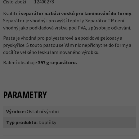
Číslo zboží
12400278
Kvalitní
separátor na bázi vosků pro laminování do formy
.
Separátor je vhodný i pro vyšší teploty. Separátor TR není
vhodný jako podkladová vrstva pod PVA, způsobuje očkování.
Pasta je vhodná pro polyesterové a epoxidové gelcoaty a
pryskyřice. S touto pastou se Vám nic nepřichytne do formy a
docílíte velkého lesku laminovaného výrobku.
Balení obsahuje
397 g separátoru.
PARAMETRY
Výrobce:
Ostatní výrobci
Typ produktu:
Doplňky