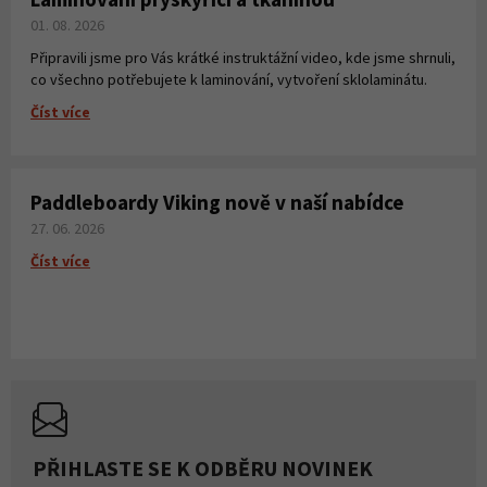
01. 08. 2026
Připravili jsme pro Vás krátké instruktážní video, kde jsme shrnuli,
co všechno potřebujete k laminování, vytvoření sklolaminátu.
Číst více
Paddleboardy Viking nově v naší nabídce
27. 06. 2026
Číst více
PŘIHLASTE SE K ODBĚRU NOVINEK