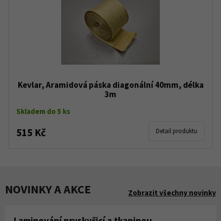
Kevlar, Aramidová páska diagonální 40mm, délka
3m
Skladem do 5 ks
515 Kč
Detail produktu
NOVINKY A AKCE
Zobrazit všechny novinky
Laminování pryskyřicí a tkaninou