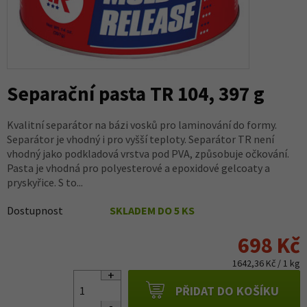
Separační pasta TR 104, 397 g
Kvalitní separátor na bázi vosků pro laminování do formy.
Separátor je vhodný i pro vyšší teploty. Separátor TR není
vhodný jako podkladová vrstva pod PVA, způsobuje očkování.
Pasta je vhodná pro polyesterové a epoxidové gelcoaty a
pryskyřice. S to...
Dostupnost
SKLADEM DO 5 KS
698 Kč
1642,36 Kč / 1 kg
PŘIDAT DO KOŠÍKU