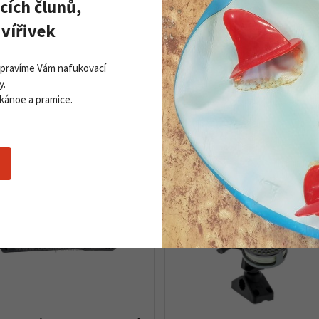
cích člunů,
vířivek
 skládací 0,7 kg kulatá
Servisní souprava na čl
Treme Fix 30 g ve vodo
Opravíme Vám nafukovací
obalu
y.
o 5 ks
Skladem
 kánoe a pramice.
290 Kč
Detail produktu
Detail 