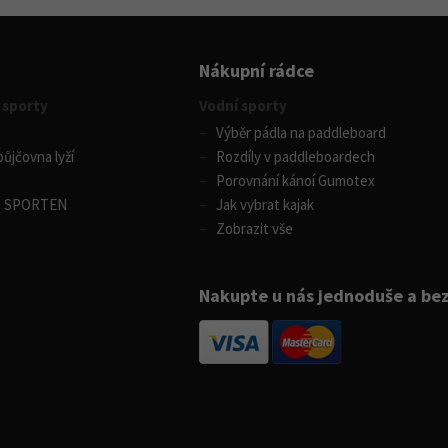
Nákupní rádce
 sporty
Vodní sporty
Výběr pádla na paddleboard
ůjčovna lyží
Rozdíly v paddleboardech
Porovnání kánoí Gumotex
m SPORTEN
Jak vybrat kajak
Zobrazit vše
Nakupte u nás jednoduše a be