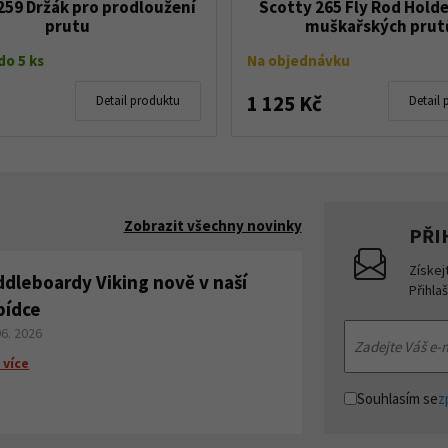
259 Držák pro prodloužení
Scotty 265 Fly Rod Holde
prutu
muškařských prut
o 5 ks
Na objednávku
1 125 Kč
Detail produktu
Detail 
Zobrazit všechny novinky
PŘI
Získej
ddleboardy Viking nově v naší
Přihla
bídce
06. 2026
 více
Souhlasím se
z