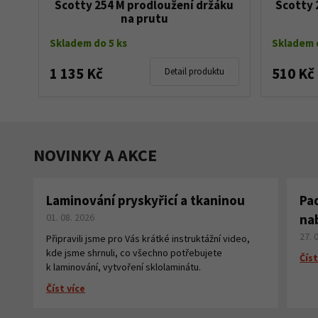
Scotty 254 M prodloužení držáku
Scotty 
na prutu
Skladem do 5 ks
Skladem d
1 135 Kč
510 Kč
Detail produktu
NOVINKY A AKCE
Laminování pryskyřicí a tkaninou
Pa
01. 08. 2026
na
27. 
Připravili jsme pro Vás krátké instruktážní video,
kde jsme shrnuli, co všechno potřebujete
Číst
k laminování, vytvoření sklolaminátu.
Číst více