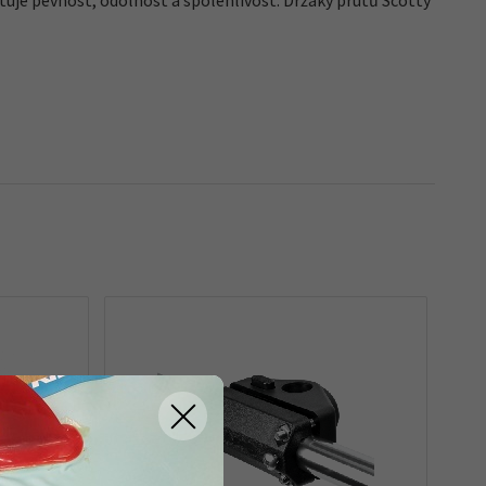
tuje pevnost, odolnost a spolehlivost. Držáky prutů Scotty