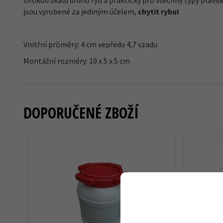
širokou škálu druhů ryb a prakticky pro všechny typy plavi
jsou vyrobené za jediným účelem,
chytit rybu!
Vnitřní průměry: 4 cm vepředu 4,7 vzadu
Montážní rozměry: 10 x 5 x 5 cm
DOPORUČENÉ ZBOŽÍ