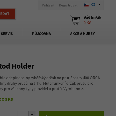
CZ
Přihlásit
Registrovat
LEDAT
Váš košík
0 Kč
SERVIS
PŮJČOVNA
AKCE A KURZY
Rod Holder
hle odepínatelný rybářský držák na prut Scotty 400 ORCA
chny druhy prutů na trhu. Multifunkční držák prutu pro
ky pro všechny typy plavidel a prutů. Vyrobeno z...
DO 5 KS