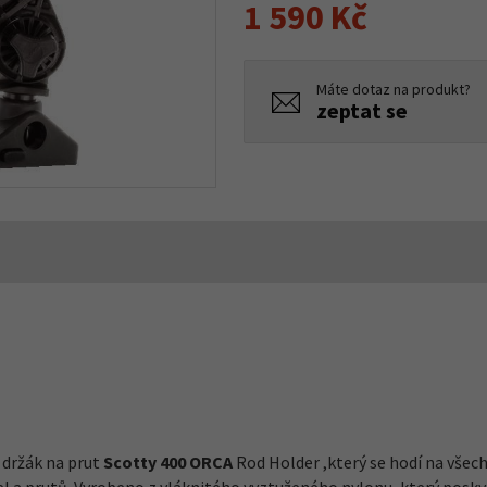
1 590 Kč
Máte dotaz na produkt?
zeptat se
 držák na prut
Scotty 400 ORCA
Rod Holder ,který se hodí na všech