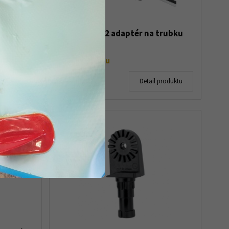
uny X-
Scotty 242 adaptér na trubku
těsném
Na objednávku
480 Kč
produktu
Detail produktu