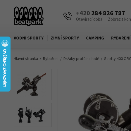
+420
284 826 787
Otevírací doba
Zobrazit ko
|
VODNÍ SPORTY
ZIMNÍ SPORTY
CAMPING
RYBAŘENÍ
Hlavní stránka
Rybaření
Držáky prutů na lodě
Scotty 400 OR