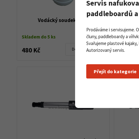
Servis nafukova
paddleboardů a 
Vodácký soudek 6,4 L
Kotva
Prodáváme i servisujeme. 
čluny, paddleboardy a vířivk
Skladem do 5 ks
Skladem d
Svařujeme plastové kajaky,
480 Kč
305 Kč
Detail produktu
Autorizovaný servis.
Přejít do kategorie