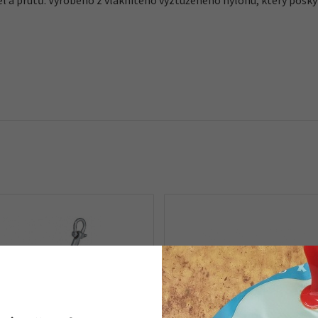
del a prutů. Vyrobeno z vláknitého vyztuženého nylonu, který posky