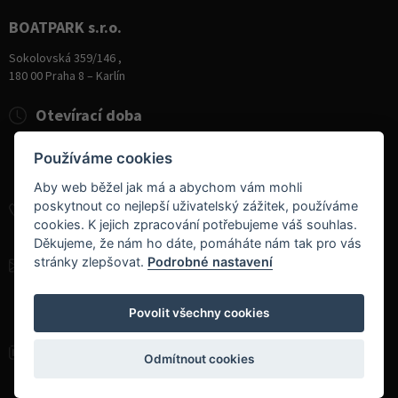
BOATPARK s.r.o.
Sokolovská 359/146 ,
180 00 Praha 8 – Karlín
Otevírací doba
Pondělí
8:00 - 19:00
Používáme cookies
Úterý - Pátek
10:00 - 19:00
Sobota
9:00 - 14:00
Aby web běžel jak má a abychom vám mohli
poskytnout co nejlepší uživatelský zážitek, používáme
+420 284 826 787
cookies. K jejich zpracování potřebujeme váš souhlas.
+420 604 728 042
Děkujeme, že nám ho dáte, pomáháte nám tak pro vás
stránky zlepšovat.
Podrobné nastavení
info@boatpark.cz
www.boatpark.cz
,
www.boatpark.eu
Povolit všechny cookies
Odmítnout cookies