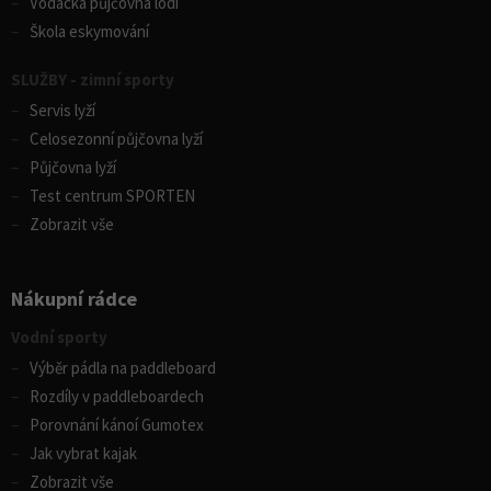
Vodácká půjčovna lodí
Škola eskymování
SLUŽBY - zimní sporty
Servis lyží
Celosezonní půjčovna lyží
Půjčovna lyží
Test centrum SPORTEN
Zobrazit vše
Nákupní rádce
Vodní sporty
Výběr pádla na paddleboard
Rozdíly v paddleboardech
Porovnání kánoí Gumotex
Jak vybrat kajak
Zobrazit vše