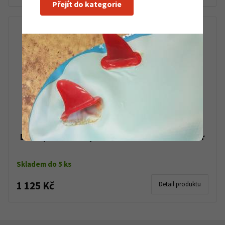
Přejít do kategorie
Držák prutů Scotty 289 R-5 Universal Rod Holder
Skladem do 5 ks
1 125 Kč
Detail produktu