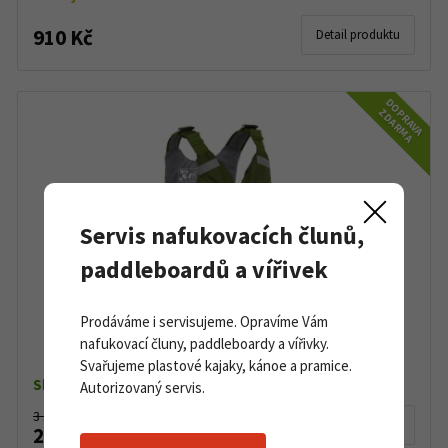
910 Kč
Detail produktu
DOPRAVA
ZDARMA
Servis nafukovacích člunů,
paddleboardů a vířivek
Prodáváme i servisujeme. Opravíme Vám
Plovací vesta Palm Hydro Olive
nafukovací čluny, paddleboardy a vířivky.
Svařujeme plastové kajaky, kánoe a pramice.
Skladem dle varianty
Autorizovaný servis.
3 180 Kč
Detail produktu
2 999 Kč