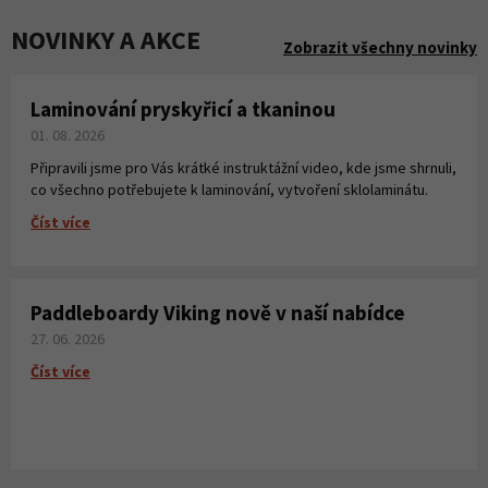
NOVINKY A AKCE
Zobrazit všechny novinky
Laminování pryskyřicí a tkaninou
01. 08. 2026
Připravili jsme pro Vás krátké instruktážní video, kde jsme shrnuli,
co všechno potřebujete k laminování, vytvoření sklolaminátu.
Číst více
Paddleboardy Viking nově v naší nabídce
27. 06. 2026
Číst více