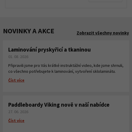
NOVINKY A AKCE
Zobrazit všechny novinky
Laminování pryskyřicí a tkaninou
01. 08. 2026
Připravili jsme pro Vás krátké instruktážní video, kde jsme shrnuli,
co všechno potřebujete k laminování, vytvoření sklolaminátu.
Číst více
Paddleboardy Viking nově v naší nabídce
27. 06. 2026
Číst více