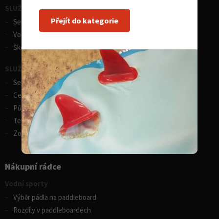
SLUŽBY - vodní sporty
Přejít do kategorie
Servis lodí a člunů
Vodácká půjčovna lodí
Škola eskymování
SLUŽBY - zimní sporty
Servis lyží
Celosezonní půjčovna lyží
Půjčovna lyží
Test centrum SPORTEN
Zobrazit vše
Nákupní rádce
Vodní sporty
Výběr pádla na paddleboard
Rozdíly v paddleboardech