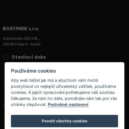
BOATPARK s.r.o.
Sokolovská 359/146 ,
180 00 Praha 8 – Karlín
Otevírací doba
Pondělí
8:00 - 19:00
Používáme cookies
Úterý - Pátek
10:00 - 19:00
Sobota
9:00 - 14:00
Aby web běžel jak má a abychom vám mohli
poskytnout co nejlepší uživatelský zážitek, používáme
+420 284 826 787
cookies. K jejich zpracování potřebujeme váš souhlas.
+420 604 728 042
Děkujeme, že nám ho dáte, pomáháte nám tak pro vás
stránky zlepšovat.
Podrobné nastavení
info@boatpark.cz
www.boatpark.cz
,
www.boatpark.eu
Povolit všechny cookies