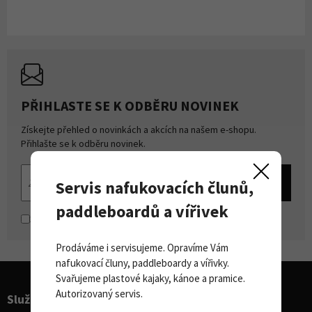
PŘIHLASTE SE K ODBĚRU NOVINEK
Získejte přehled o novinkách a akcích na našem e-shopu.
Přihlašte se k odběru novinek.
Servis nafukovacích člunů,
paddleboardů a vířivek
Souhlasím se
zpracováním osobních údajů
Prodáváme i servisujeme. Opravíme Vám
nafukovací čluny, paddleboardy a vířivky.
Svařujeme plastové kajaky, kánoe a pramice.
Autorizovaný servis.
Služby pro sporty