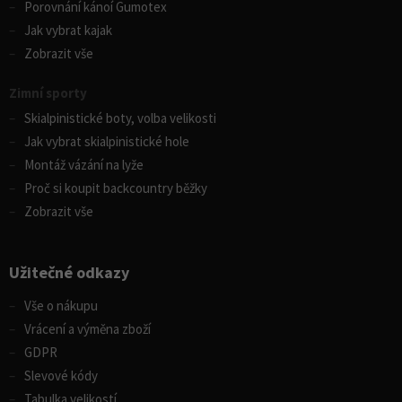
Porovnání kánoí Gumotex
Jak vybrat kajak
Zobrazit vše
Zimní sporty
Skialpinistické boty, volba velikosti
Jak vybrat skialpinistické hole
Montáž vázání na lyže
Proč si koupit backcountry běžky
Zobrazit vše
Užitečné odkazy
Vše o nákupu
Vrácení a výměna zboží
GDPR
Slevové kódy
Tabulka velikostí