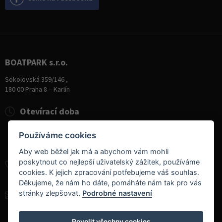
BOATPARK s.r.o.
Sokolovská 359/146 ,
180 00 Praha 8 – Karlín
Otevírací doba
Pondělí
8:00 - 19:00
Používáme cookies
Úterý - Pátek
10:00 - 19:00
Sobota
9:00 - 14:00
Aby web běžel jak má a abychom vám mohli
poskytnout co nejlepší uživatelský zážitek, používáme
+420 284 826 787
cookies. K jejich zpracování potřebujeme váš souhlas.
+420 604 728 042
Děkujeme, že nám ho dáte, pomáháte nám tak pro vás
stránky zlepšovat.
Podrobné nastavení
info@boatpark.cz
www.boatpark.cz
,
www.boatpark.eu
Povolit všechny cookies