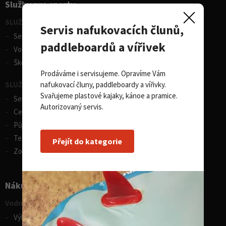
Služby pro sporty
SLUŽBY - vodní sporty
Servis nafukovacích člunů,
Servis lodí a člunů
paddleboardů a vířivek
Vodácká půjčovna lodí
Škola eskymování
Prodáváme i servisujeme. Opravíme Vám
nafukovací čluny, paddleboardy a vířivky.
SLUŽBY - zimní sporty
Svařujeme plastové kajaky, kánoe a pramice.
Servis lyží
Autorizovaný servis.
Celosezonní půjčovna lyží
Půjčovna lyží
Test centrum SPORTEN
Přejít do kategorie
Zobrazit vše
Nákupní rádce
Vodní sporty
Výběr pádla na paddleboard