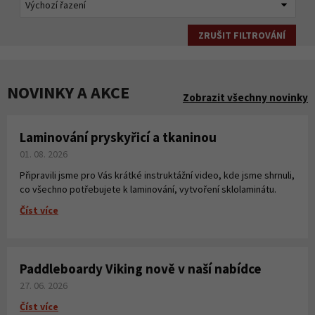
ZRUŠIT FILTROVÁNÍ
NOVINKY A AKCE
Zobrazit všechny novinky
Laminování pryskyřicí a tkaninou
01. 08. 2026
Připravili jsme pro Vás krátké instruktážní video, kde jsme shrnuli,
co všechno potřebujete k laminování, vytvoření sklolaminátu.
Číst více
Paddleboardy Viking nově v naší nabídce
27. 06. 2026
Číst více