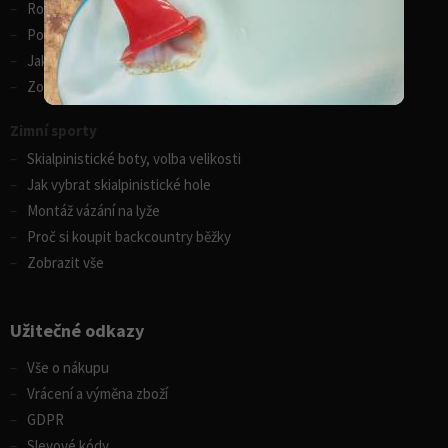
Rozdíly v paddleboardech
Porovnání kánoí Gumotex
Jak vybrat kajak
Zobrazit vše
Zimní sporty
Skialpinistické boty, volba velikosti
Jak vybrat skialpinistické hole
Montáž vázání na lyže
Proč si koupit backcountry běžky
Zobrazit vše
Užitečné odkazy
Vše o nákupu
Vrácení a výměna zboží
GDPR
Slevové kódy