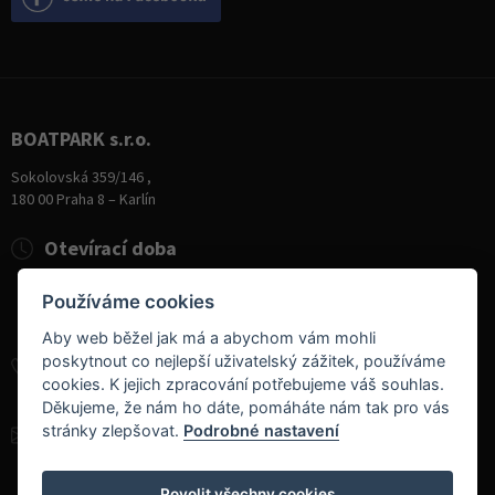
BOATPARK s.r.o.
Sokolovská 359/146 ,
180 00 Praha 8 – Karlín
Otevírací doba
Pondělí
8:00 - 19:00
Používáme cookies
Úterý - Pátek
10:00 - 19:00
Sobota
9:00 - 14:00
Aby web běžel jak má a abychom vám mohli
poskytnout co nejlepší uživatelský zážitek, používáme
+420 284 826 787
cookies. K jejich zpracování potřebujeme váš souhlas.
+420 604 728 042
Děkujeme, že nám ho dáte, pomáháte nám tak pro vás
stránky zlepšovat.
Podrobné nastavení
info@boatpark.cz
www.boatpark.cz
,
www.boatpark.eu
Povolit všechny cookies