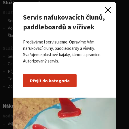
Služby pro sporty
SLUŽBY - vodní sporty
Servis nafukovacích člunů,
Servis lodí a člunů
paddleboardů a vířivek
Vodácká půjčovna lodí
Škola eskymování
Prodáváme i servisujeme. Opravíme Vám
nafukovací čluny, paddleboardy a vířivky.
SLUŽBY - zimní sporty
Svařujeme plastové kajaky, kánoe a pramice.
Servis lyží
Autorizovaný servis.
Celosezonní půjčovna lyží
Půjčovna lyží
Test centrum SPORTEN
Přejít do kategorie
Zobrazit vše
Nákupní rádce
Vodní sporty
Výběr pádla na paddleboard