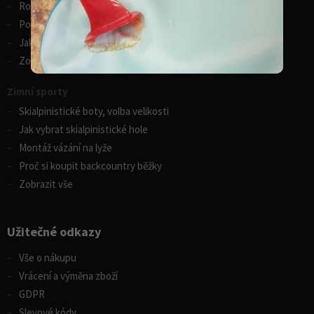
Rozdíly v paddleboardech
Porovnání kánoí Gumotex
Jak vybrat kajak
Zobrazit vše
Zimní sporty
Skialpinistické boty, volba velikosti
Jak vybrat skialpinistické hole
Montáž vázání na lyže
Proč si koupit backcountry běžky
Zobrazit vše
Užitečné odkazy
Vše o nákupu
Vrácení a výměna zboží
GDPR
Slevové kódy