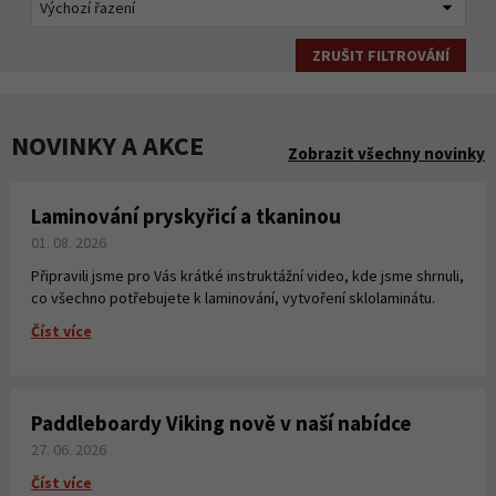
ZRUŠIT FILTROVÁNÍ
NOVINKY A AKCE
Zobrazit všechny novinky
Laminování pryskyřicí a tkaninou
01. 08. 2026
Připravili jsme pro Vás krátké instruktážní video, kde jsme shrnuli,
co všechno potřebujete k laminování, vytvoření sklolaminátu.
Číst více
Paddleboardy Viking nově v naší nabídce
27. 06. 2026
Číst více