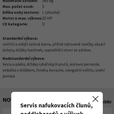
Maximální zatížení:
585 kg
Max. počet osob:
5
Délka nohy motoru:
L (dlouhá)
Motor o max. výkonu:
25 HP
CE kategorie:
D
Standardní výbava:
vnitřní a vnější zelená barva, příčné nýtované lavičky, vázací
úchyty, držáky havlinek, vypouštěcí otvor se zátkou.
Nadstandardní výbava:
Vesla a pádla, držáky rybářských prutů, kotevní persenik,
sedačka s držákem, fendry, konzole, navigační světlo, vodní
pumpa.
NOVINKY A AKCE
Zobrazit všechny novinky
Servis nafukovacích člunů,
paddleboardů a vířivek