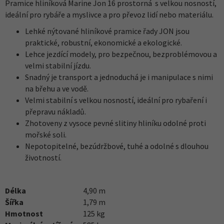
Pramice hliníková Marine Jon 16 prostorná s velkou nosností,
ideální pro rybáře a myslivce a pro převoz lidí nebo materiálu.
Lehké nýtované hliníkové pramice řady JON jsou
praktické, robustní, ekonomické a ekologické.
Lehce jezdící modely, pro bezpečnou, bezproblémovou a
velmi stabilní jízdu.
Snadný je transport a jednoduchá je i manipulace s nimi
na břehu a ve vodě.
Velmi stabilní s velkou nosností, ideální pro rybaření i
přepravu nákladů.
Zhotoveny z vysoce pevné slitiny hliníku odolné proti
mořské soli.
Nepotopitelné, bezúdržbové, tuhé a odolné s dlouhou
životností.
Délka
4,90 m
Šířka
1,79 m
Hmotnost
125 kg