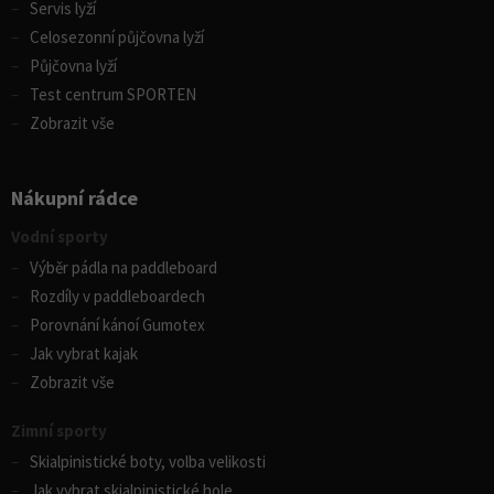
Servis lyží
Celosezonní půjčovna lyží
Půjčovna lyží
Test centrum SPORTEN
Zobrazit vše
Nákupní rádce
Vodní sporty
Výběr pádla na paddleboard
Rozdíly v paddleboardech
Porovnání kánoí Gumotex
Jak vybrat kajak
Zobrazit vše
Zimní sporty
Skialpinistické boty, volba velikosti
Jak vybrat skialpinistické hole