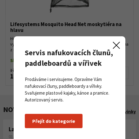
Lifesystems Mosquito Head Net moskytiéra na
hlavu
Head Net je moskytiéra na hlavu, která je vhodná do oblastí
vysoce zamořených bodavým hmyzem. Moskytiéra je vyrobena
z černé síťoviny se stahovací sňůrkou na spodním okra...
Servis nafukovacích člunů,
Skladem do 5 ks
paddleboardů a vířivek
179 Kč
Detail produktu
165 Kč
Prodáváme i servisujeme. Opravíme Vám
nafukovací čluny, paddleboardy a vířivky.
Svařujeme plastové kajaky, kánoe a pramice.
Autorizovaný servis.
NOVINKY A AKCE
Zobrazit všechny novinky
Přejít do kategorie
Laminování pryskyřicí a tkaninou
01. 08. 2026