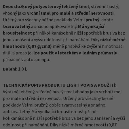
Dvousložkový polyesterový lehčený tmel
, středně hustý,
vhodný jako
vrchní tmel pro malé a střední nerovnosti
.
Určený pro všechny běžné podklady. Velmi
pružný
, dobře
tvarovatelný
a snadno aplikovatelný.
Má vynikající
brousitelnost
při několikanásobně nižší spotřebě brusiva bez
jeho zanášení a vyšší odolnost při namáhání. Díky
nízké měrné
hmotnosti (0,87 g/cm3)
méně přispívá ke zvýšení hmotnosti
dílů, a proto jej
lze použít v leteckém a lodním průmyslu
,
případně v autotuningu.
Balení:
1,0 L
TECHNICKÝ POPIS PRODUKTU LIGHT POPIS A POUŽITÍ:
Výrazně lehčený, středně hustý tmel vhodný jako vrchní tmel
pro malé a střední nerovnosti. Určený pro všechny běžné
podklady. Velmi pružný, dobře tvarovatelný a snadno
aplikovatelný. Má vynikající brousitelnost při ně-
kolikanásobně nižší spotřebě brusiva bez jeho zanášení a vyšší
odolnost při namáhání. Díky nízké měrné hmotnosti (0,87