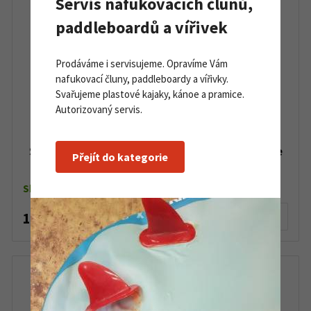
Servis nafukovacích člunů,
paddleboardů a vířivek
Prodáváme i servisujeme. Opravíme Vám
nafukovací čluny, paddleboardy a vířivky.
Svařujeme plastové kajaky, kánoe a pramice.
Autorizovaný servis.
Skelná tkanina 280 g/m2 vysokopevnostní, role
Přejít do kategorie
10 m2
Skladem
1 500 Kč
Detail produktu