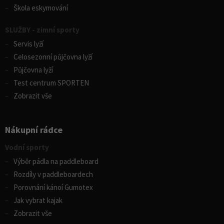
Škola eskymování
SLUŽBY - zimní sporty
Servis lyží
Celosezonní půjčovna lyží
Půjčovna lyží
Test centrum SPORTEN
Zobrazit vše
Nákupní rádce
Vodní sporty
Výběr pádla na paddleboard
Rozdíly v paddleboardech
Porovnání kánoí Gumotex
Jak vybrat kajak
Zobrazit vše