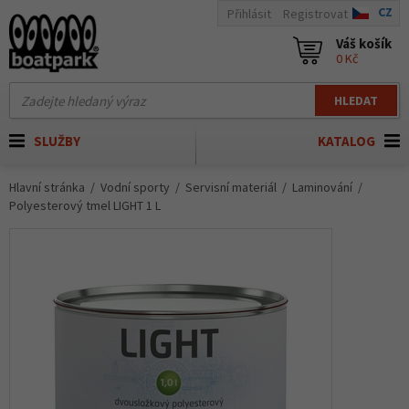
CZ
Přihlásit
Registrovat
Váš košík
0 Kč
HLEDAT
SLUŽBY
KATALOG
Hlavní stránka
Vodní sporty
Servisní materiál
Laminování
Polyesterový tmel LIGHT 1 L