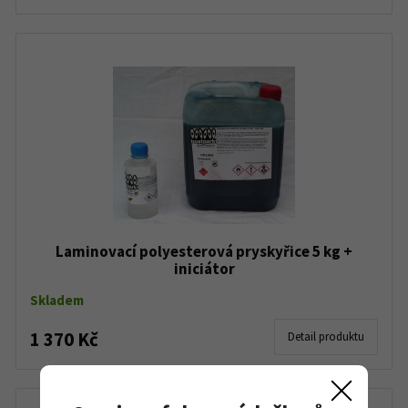
Laminovací polyesterová pryskyřice 5 kg +
iniciátor
Skladem
1 370 Kč
Detail produktu