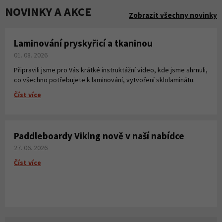
NOVINKY A AKCE
Zobrazit všechny novinky
Laminování pryskyřicí a tkaninou
01. 08. 2026
Připravili jsme pro Vás krátké instruktážní video, kde jsme shrnuli,
co všechno potřebujete k laminování, vytvoření sklolaminátu.
Číst více
Paddleboardy Viking nově v naší nabídce
27. 06. 2026
Číst více