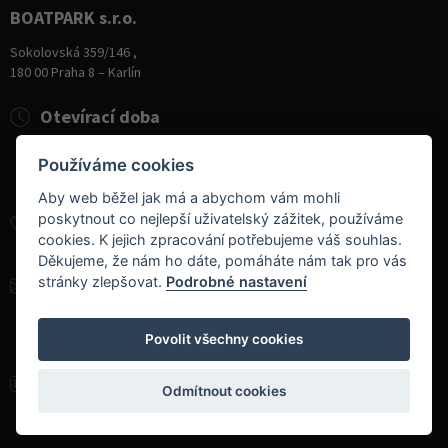
BOATPARK s.r.o.
Sokolovská 359/146 ,
180 00 Praha 8 – Karlín
Otevírací doba
Pondělí
8:00 - 19:00
Používáme cookies
Úterý - Pátek
10:00 - 19:00
Sobota
9:00 - 14:00
Aby web běžel jak má a abychom vám mohli
poskytnout co nejlepší uživatelský zážitek, používáme
+420 284 826 787
cookies. K jejich zpracování potřebujeme váš souhlas.
+420 604 728 042
Děkujeme, že nám ho dáte, pomáháte nám tak pro vás
stránky zlepšovat.
Podrobné nastavení
info@boatpark.cz
www.boatpark.cz
,
www.boatpark.eu
Povolit všechny cookies
Odmítnout cookies