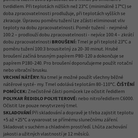
tvrdidlem. Při teplotách nižších než 23°C (minimálně 17°C) se
doba zpracovatelnosti prodlužuje, při teplotách vyšších se
zkracuje. Úpravou poměru tužení lze zčásti eliminovat vliv
teploty na dobu zpracovatelnosti. Poměr tužení: - nejméně
100:2 – prodlouží dobu zpracovatelnosti - nejvíce 100:4 – zkrátí
dobu zpracovatelnosti
BROUŠENÍ:
Tmel je při teplotě 23°C a
poměru tužení 100:3 brousitelný za 20-30 minut. Hrubé
broušení začíná brusným papírem P80-120 a dokončuje se
papírem P180-240. Pro broušení doporučujeme použít rotační
nebo vibrační brusku.
VRCHNÍ NÁTĚRY:
Na tmel je možné použít všechny běžné
nátěrové systé- my. Tmel odolává teplotám 80-110°C.
ČIŠTĚNÍ
POMŮCEK:
Znečistěné části pomůcek lze očistit ředidlem
POLYKAR ŘEDIDLO POLYETEROVÉ:
nebo nitroředidlem C6000.
Očistit lze pouze nevytvrzený tmel.
SKLADOVÁNÍ
:Při skladování a dopravě je třeba zajistit teplotu
+5 až +25°C a vyvarovat se přímému slunečnímu záření.
Skladovat v suchém a chladném prostředí. Lhůta zachování
jakosti a užitných vlastností je 12 měsíců.