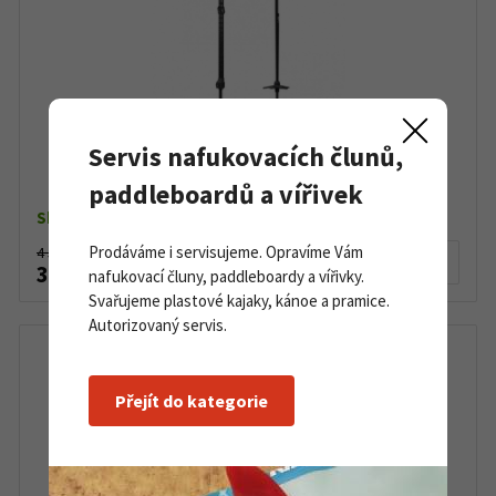
Servis nafukovacích člunů,
Skialpinistické hole G3 Via Carbon
paddleboardů a vířivek
Skladem dle varianty
Prodáváme i servisujeme. Opravíme Vám
4 590 Kč
Detail produktu
3 680 Kč
nafukovací čluny, paddleboardy a vířivky.
Svařujeme plastové kajaky, kánoe a pramice.
Autorizovaný servis.
Přejít do kategorie