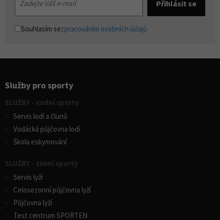
Souhlasím se
zpracováním osobních údajů
Služby pro sporty
SLUŽBY - vodní sporty
Servis lodí a člunů
Vodácká půjčovna lodí
Škola eskymování
SLUŽBY - zimní sporty
Servis lyží
Celosezonní půjčovna lyží
Půjčovna lyží
Test centrum SPORTEN