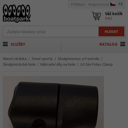
CZ
Přihlásit
Registrovat
Váš košík
0 Kč
HLEDAT
SLUŽBY
KATALOG
Hlavní stránka
Zimní sporty
Skialpinismus a Freeride
Skialpinistické hole
Náhradní díly na hole
G3 Ski Poles Clamp