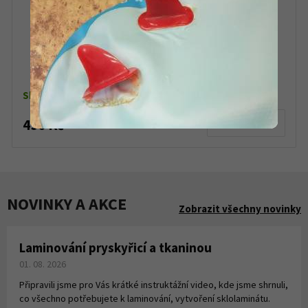
G3 Pivot Trek Magnetic basket talířky
Skladem
490 Kč
Detail produktu
NOVINKY A AKCE
Zobrazit všechny novinky
Laminování pryskyřicí a tkaninou
01. 08. 2026
Připravili jsme pro Vás krátké instruktážní video, kde jsme shrnuli,
co všechno potřebujete k laminování, vytvoření sklolaminátu.