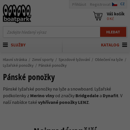
CZ
Přihlásit
Registrovat
Váš košík
0 Kč
HLEDAT
SLUŽBY
KATALOG
Hlavní stránka
Zimní sporty
Sjezdové lyžování
Oblečení na lyže
Lyžařské ponožky
Pánské ponožky
Pánské ponožky
Pánské lyžařské ponožky na lyže a snowboard. Lyžařské
podkolenky z
Merino vlny
od značky
Bridgedale
a
Dynafit
. V
naší nabídce také
vyhřívané ponožky LENZ
.