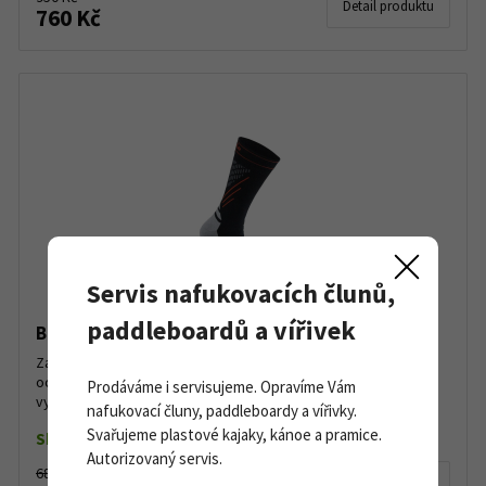
Detail produktu
760 Kč
Servis nafukovacích člunů,
paddleboardů a vířivek
Bridgedale Ski Nordic Race
Závodní běžkařské ponožky Bridgedale Ski Nordic Race, které
ocení všichni závodníci, kteří se při jízdě pořádně zahřejí. Jsou
Prodáváme i servisujeme. Opravíme Vám
vysoké tak akorát do běžkových bot a jsou po...
nafukovací čluny, paddleboardy a vířivky.
Svařujeme plastové kajaky, kánoe a pramice.
Skladem dle varianty
Autorizovaný servis.
689 Kč
Detail produktu