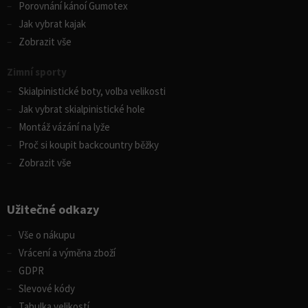
Porovnání kánoí Gumotex
Jak vybrat kajak
Zobrazit vše
Zimní sporty
Skialpinistické boty, volba velikosti
Jak vybrat skialpinistické hole
Montáž vázání na lyže
Proč si koupit backcountry běžky
Zobrazit vše
Užitečné odkazy
Vše o nákupu
Vrácení a výměna zboží
GDPR
Slevové kódy
Tabulka velikostí