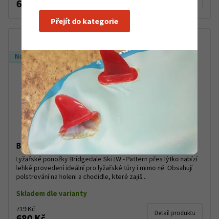
620 Kč
Přejít do kategorie
Novinka
Bridgedale Ski Lightweight Navy
Lyžařské ponožky Bridgedale Ski LW - Pattern přes lýtko nabízí
lehké provedení ideální pro lyžařské túry i mimo ně. Obsahují
polstrování na holeni a chodidle, které zajiš...
Skladem dle varianty
719 Kč
Detail produktu
680 Kč