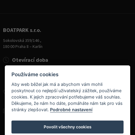
BOATPARK s.r.o.
Sokolovská 359/146 ,
180 00 Praha 8 – Karlín
Otevírací doba
Pondělí
8:00 - 19:00
Používáme cookies
Úterý - Pátek
10:00 - 19:00
Sobota
9:00 - 14:00
Aby web běžel jak má a abychom vám mohli
poskytnout co nejlepší uživatelský zážitek, používáme
+420 284 826 787
cookies. K jejich zpracování potřebujeme váš souhlas.
+420 604 728 042
Děkujeme, že nám ho dáte, pomáháte nám tak pro vás
stránky zlepšovat.
Podrobné nastavení
info@boatpark.cz
www.boatpark.cz
,
www.boatpark.eu
Povolit všechny cookies