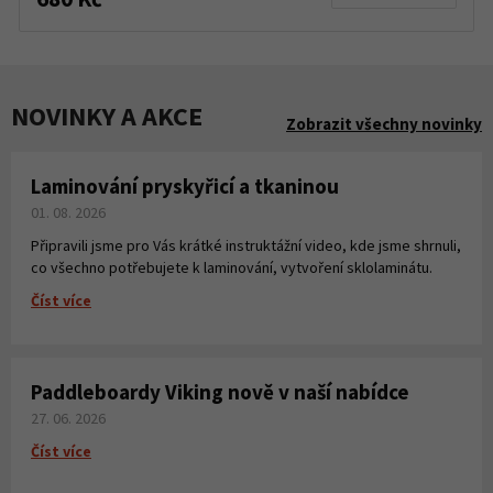
NOVINKY A AKCE
Zobrazit všechny novinky
Laminování pryskyřicí a tkaninou
01. 08. 2026
Připravili jsme pro Vás krátké instruktážní video, kde jsme shrnuli,
co všechno potřebujete k laminování, vytvoření sklolaminátu.
Číst více
Paddleboardy Viking nově v naší nabídce
27. 06. 2026
Číst více