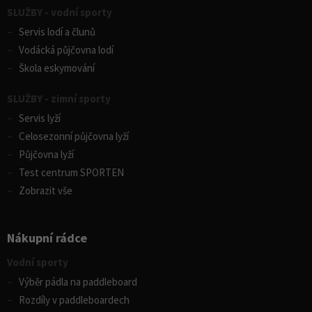
SLUŽBY - vodní sporty
Servis lodí a člunů
Vodácká půjčovna lodí
Škola eskymování
SLUŽBY - zimní sporty
Servis lyží
Celosezonní půjčovna lyží
Půjčovna lyží
Test centrum SPORTEN
Zobrazit vše
Nákupní rádce
Vodní sporty
Výběr pádla na paddleboard
Rozdíly v paddleboardech