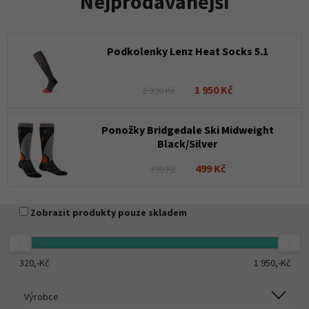
Nejprodávanější
Podkolenky Lenz Heat Socks 5.1
1 950 Kč
2 390 Kč
Ponožky Bridgedale Ski Midweight
Black/Silver
499 Kč
799 Kč
Zobrazit produkty pouze skladem
320,-
Kč
1 950,-
Kč
Výrobce